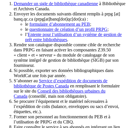
Demander un sigle de bibliothèque canadienne
à Bibliothèque
et Archives Canada.
Envoyer les documents suivants dûment remplis à
prpg
[at]
banq.qc.ca
(prpg[at]banq[dot]qc[dot]ca)
:
le
formulaire d’abonnement au PEB
;
le
questionnaire de création d’un profil PRPG
;
l’
Entente pour l’utilisation d’un système de gestion de
prêt entre bibliothèques
.
Rendre son catalogue disponible comme cible de recherche
dans PRPG en faisant activer les composantes Z39.50
« client » et « serveur » du module de catalogage de son
système intégré de gestion de bibliothèque (SIGB) par son
fournisseur
.
Si possible, exporter ses données bibliographiques dans
WorldCat une fois par année.
S’abonner au
Service d’expédition de documents de
bibliothèque de Postes Canada
en remplissant le formulaire
sur le site du
Conseil des bibliothèques urbaines du
Canada
(conseillé, mais non obligatoire).
Se procurer l’équipement et le matériel nécessaires à
l’expédition de colis (balance, enveloppes ou sacs d’envoi,
étiquettes, etc.).
Former son personnel au fonctionnement du PEB et à
l’utilisation de PRPG et du CBQ.
Faire connaître le service à ses abonnés en intégrant un lien