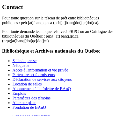
Contact
Pour toute question sur le réseau de prêt entre bibliothèques
publiques :
peb
[at]
banq.qc.ca
(peb[at]banq[dot]qc[dot]ca)
.
Pour toute demande technique relative à PRPG ou au Catalogue des
bibliothèques du Québec :
prpg
[at]
banq.qc.ca
(prpg[at]banq[dot]qc[dot]ca)
.
Bibliothèque et Archives nationales du Québec
Salle de presse
Nétiquette
Accès à l'information et vie privée
Partenaires et fournisseurs
Déclaration de services aux citoyens
Location de salles
Abonnement à l'infolettre de BAnQ
Emplois
Paramètres des témoins
Aller sur place
Fondation de BAnQ