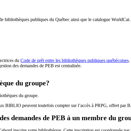
 de bibliothèques publiques du Québec ainsi que le catalogue WorldCat.
rectrices du
Code de prêt entre les bibliothèques publiques québécoises
.
gestion des demandes de PEB est centralisée.
hèque du groupe?
iothèques du groupe.
aux BIBLIO peuvent toutefois compter sur l’accès à PRPG, offert par
r des demandes de PEB à un membre du gro
bord inscrire votre bibliothèque. Cette inscription est coordonnée pa