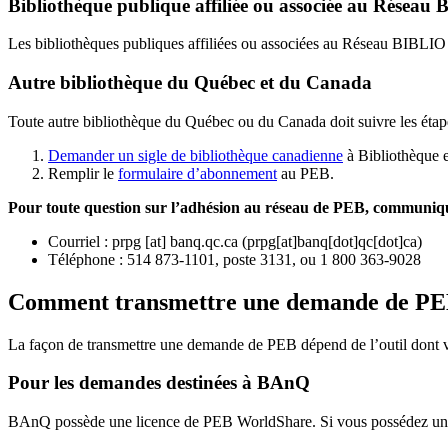
Bibliothèque publique affiliée ou associée au Résea
Les bibliothèques publiques affiliées ou associées au Réseau BIBLI
Autre bibliothèque du Québec et du Canada
Toute autre bibliothèque du Québec ou du Canada doit suivre les étap
Demander un sigle de bibliothèque canadienne
à Bibliothèque 
Remplir le
f
ormulaire d’abonnement
au PEB.
Pour toute question sur l’adhésion au réseau de PEB,
communique
Courriel
:
prpg
[at]
banq.qc.ca
(
prpg[at]banq[dot]qc[dot]ca
)
Téléphone : 514 873-1101, poste 3131, ou 1 800 363-9028
Comment transmettre une demande de P
La façon de transmettre une demande de PEB dépend de l’outil dont vo
Pour les demandes destinées à BAnQ
BAnQ possède une licence de PEB WorldShare. Si vous possédez une l