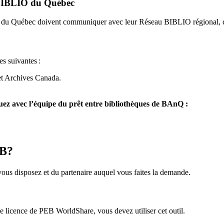
u BIBLIO du Québec
O du Québec doivent communiquer avec leur Réseau BIBLIO régional, q
es suivantes
:
et Archives Canada.
z avec l’équipe du prêt entre bibliothèques de BAnQ :
EB?
us disposez et du partenaire auquel vous faites la demande.
icence de PEB WorldShare, vous devez utiliser cet outil.