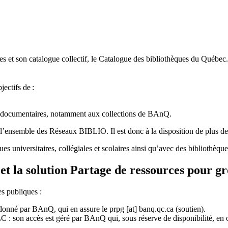
 et son catalogue collectif, le Catalogue des bibliothèques du Québec.
jectifs de
:
ces documentaires, notamment aux collections de BAnQ.
l
’
ensemble des R
é
seaux BIBLIO. Il est donc
à
la disposition de plus d
ues universitaires, collégiales et scolaires ainsi qu’avec des bibliothè
et la solution Partage de ressources pour g
es publiques :
rdonné par BAnQ, qui en assure le
prpg
[at]
banq.qc.ca
(soutien)
.
 son accès est géré par BAnQ qui, sous réserve de disponibilité, en off