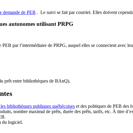
de demande de PEB
.
Le suivi se fait par courriel.
Elles doivent cependan
ques autonomes utilisant PRPG
EB par l’intermédiaire de PRPG, auquel elles se connectent avec leur i
u prêt entre bibliothèques de BAnQ)
.
antes
 les bibliothèques publiques québécoises
et des politiques de PEB des b
duits, nombre maximal de prêts, durée des prêts, tarifs, etc. À titre d’
EB.
n du logiciel.