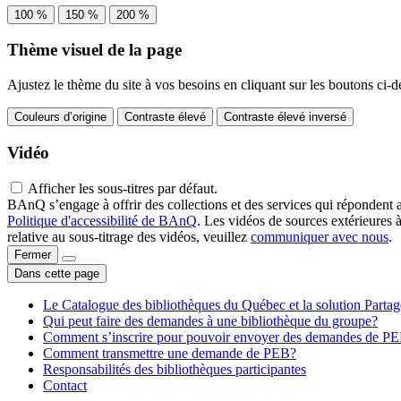
100 %
150 %
200 %
Thème visuel de la page
Ajustez le thème du site à vos besoins en cliquant sur les boutons ci-d
Couleurs d’origine
Contraste élevé
Contraste élevé inversé
Vidéo
Afficher les sous-titres par défaut.
BAnQ s’engage à offrir des collections et des services qui répondent 
Politique d'accessibilité de BAnQ
. Les vidéos de sources extérieures 
relative au sous-titrage des vidéos, veuillez
communiquer avec nous
.
Fermer
Dans cette page
Le Catalogue des bibliothèques du Québec et la solution Parta
Qui peut faire des demandes à une bibliothèque du groupe?
Comment s’inscrire pour pouvoir envoyer des demandes de P
Comment transmettre une demande de PEB?
Responsabilités des bibliothèques participantes
Contact