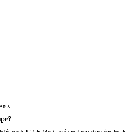
 BAnQ.
upe?
r le l'équipe du PEB de BAnQ. Les étapes d’inscription dépendent du