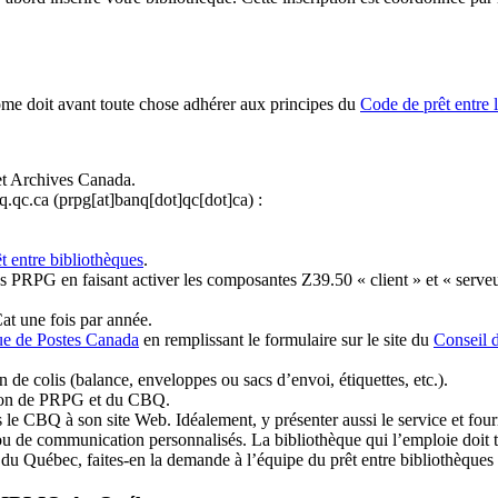
ome doit avant toute chose adhérer aux principes du
Code de prêt entre 
et Archives Canada.
q.qc.ca
(prpg[at]banq[dot]qc[dot]ca)
:
t entre bibliothèques
.
 PRPG en faisant activer les composantes Z39.50 « client » et « serveu
at une fois par année.
ue de Postes Canada
en remplissant le formulaire sur le site du
Conseil 
n de colis (balance, enveloppes ou sacs d’envoi, étiquettes, etc.).
ation de PRPG et du CBQ.
 le CBQ à son site Web. Idéalement, y présenter aussi le service et fourni
u de communication personnalisés. La bibliothèque qui l’emploie doit tou
s du Québec, faites-en la demande à l’équipe du prêt entre bibliothèqu