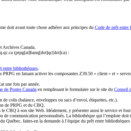
ome doit avant toute chose adhérer aux principes du
Code de prêt entre 
et Archives Canada.
q.qc.ca
(prpg[at]banq[dot]qc[dot]ca)
:
t entre bibliothèques
.
 PRPG en faisant activer les composantes Z39.50 « client » et « serveu
at une fois par année.
ue de Postes Canada
en remplissant le formulaire sur le site du
Conseil 
n de colis (balance, enveloppes ou sacs d’envoi, étiquettes, etc.).
ation de PRPG et du CBQ.
 le CBQ à son site Web. Idéalement, y présenter aussi le service et fourni
u de communication personnalisés. La bibliothèque qui l’emploie doit tou
s du Québec, faites-en la demande à l’équipe du prêt entre bibliothèqu