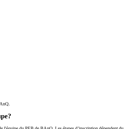
 BAnQ.
upe?
r le l'équipe du PEB de BAnQ. Les étapes d’inscription dépendent du