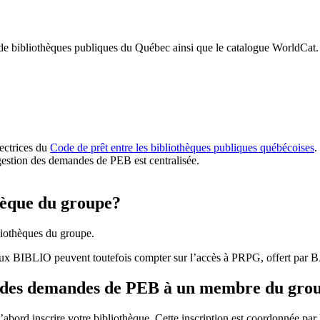
 de bibliothèques publiques du Québec ainsi que le catalogue WorldCat.
rectrices du
Code de prêt entre les bibliothèques publiques québécoises
.
gestion des demandes de PEB est centralisée.
hèque du groupe?
iothèques du groupe.
aux BIBLIO peuvent toutefois compter sur l’accès à PRPG, offert par
r des demandes de PEB à un membre du gro
bord inscrire votre bibliothèque. Cette inscription est coordonnée pa