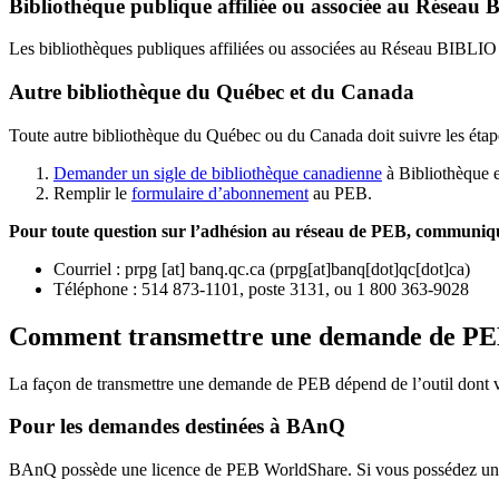
Bibliothèque publique affiliée ou associée au Résea
Les bibliothèques publiques affiliées ou associées au Réseau BIBLI
Autre bibliothèque du Québec et du Canada
Toute autre bibliothèque du Québec ou du Canada doit suivre les étap
Demander un sigle de bibliothèque canadienne
à Bibliothèque 
Remplir le
f
ormulaire d’abonnement
au PEB.
Pour toute question sur l’adhésion au réseau de PEB,
communique
Courriel
:
prpg
[at]
banq.qc.ca
(
prpg[at]banq[dot]qc[dot]ca
)
Téléphone : 514 873-1101, poste 3131, ou 1 800 363-9028
Comment transmettre une demande de P
La façon de transmettre une demande de PEB dépend de l’outil dont vo
Pour les demandes destinées à BAnQ
BAnQ possède une licence de PEB WorldShare. Si vous possédez une l