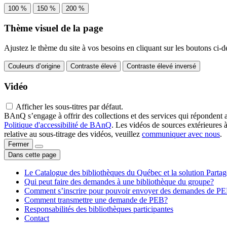
100 %
150 %
200 %
Thème visuel de la page
Ajustez le thème du site à vos besoins en cliquant sur les boutons ci-d
Couleurs d’origine
Contraste élevé
Contraste élevé inversé
Vidéo
Afficher les sous-titres par défaut.
BAnQ s’engage à offrir des collections et des services qui répondent 
Politique d'accessibilité de BAnQ
. Les vidéos de sources extérieures 
relative au sous-titrage des vidéos, veuillez
communiquer avec nous
.
Fermer
Dans cette page
Le Catalogue des bibliothèques du Québec et la solution Parta
Qui peut faire des demandes à une bibliothèque du groupe?
Comment s’inscrire pour pouvoir envoyer des demandes de P
Comment transmettre une demande de PEB?
Responsabilités des bibliothèques participantes
Contact