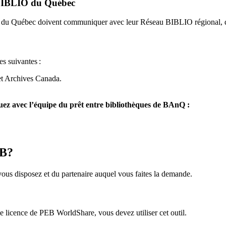
u BIBLIO du Québec
O du Québec doivent communiquer avec leur Réseau BIBLIO régional, q
es suivantes
:
et Archives Canada.
z avec l’équipe du prêt entre bibliothèques de BAnQ :
EB?
us disposez et du partenaire auquel vous faites la demande.
icence de PEB WorldShare, vous devez utiliser cet outil.