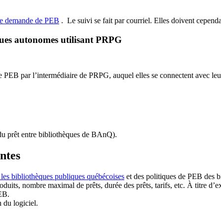
de demande de PEB
.
Le suivi se fait par courriel.
Elles doivent cependan
ques autonomes utilisant PRPG
EB par l’intermédiaire de PRPG, auquel elles se connectent avec leur i
u prêt entre bibliothèques de BAnQ)
.
antes
 les bibliothèques publiques québécoises
et des politiques de PEB des b
duits, nombre maximal de prêts, durée des prêts, tarifs, etc. À titre d’
EB.
n du logiciel.