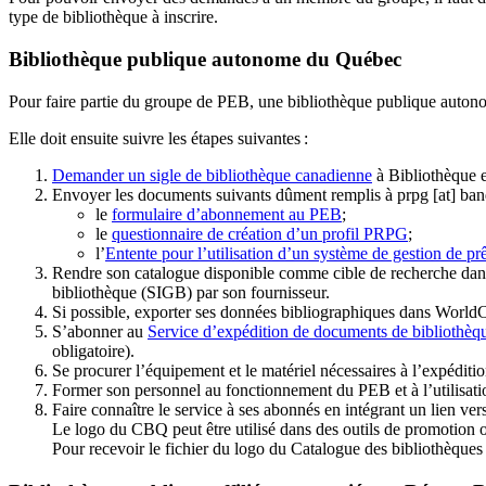
type de bibliothèque à inscrire.
Bibliothèque publique autonome du Québec
Pour faire partie du groupe de PEB, une bibliothèque publique auton
Elle doit ensuite suivre les étapes suivantes
:
Demander un sigle de bibliothèque canadienne
à Bibliothèque 
Envoyer les documents suivants dûment remplis à
prpg
[at]
ban
le
formulaire d’abonnement au PEB
;
le
questionnaire de création d’un profil PRPG
;
l’
Entente pour l’utilisation d’un système de gestion de prê
Rendre son catalogue disponible comme cible de recherche dans
bibliothèque (SIGB) par son fournisseur
.
Si possible, exporter ses données bibliographiques dans WorldC
S’abonner au
Service d’expédition de documents de bibliothèq
obligatoire).
Se procurer l’équipement et le matériel nécessaires à l’expéditio
Former son personnel au fonctionnement du PEB et à l’utilis
Faire connaître le service à ses abonnés en intégrant un lien vers
Le logo du CBQ peut être utilisé dans des outils de promotion o
Pour recevoir le fichier du logo du Catalogue des bibliothèque