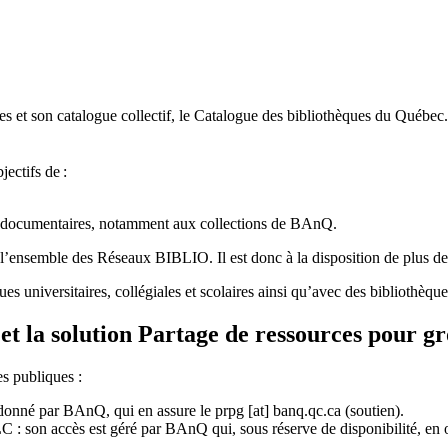
 et son catalogue collectif, le Catalogue des bibliothèques du Québec.
jectifs de
:
ces documentaires, notamment aux collections de BAnQ.
l
’
ensemble des R
é
seaux BIBLIO. Il est donc
à
la disposition de plus d
ues universitaires, collégiales et scolaires ainsi qu’avec des bibliothè
et la solution Partage de ressources pour g
es publiques :
rdonné par BAnQ, qui en assure le
prpg
[at]
banq.qc.ca
(soutien)
.
 son accès est géré par BAnQ qui, sous réserve de disponibilité, en off