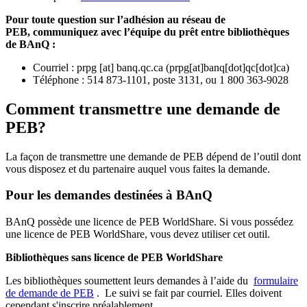
Pour toute question sur l’adhésion au réseau de
PEB,
communiquez avec l’équipe du prêt entre bibliothèques
de BAnQ :
Courriel
:
prpg
[at]
banq.qc.ca
(
prpg[at]banq[dot]qc[dot]ca
)
Téléphone : 514 873-1101, poste 3131, ou 1 800 363-9028
Comment transmettre une demande de
PEB?
La façon de transmettre une demande de PEB dépend de l’outil dont
vous disposez et du partenaire auquel vous faites la demande.
Pour les demandes destinées à BAnQ
BAnQ possède une licence de PEB WorldShare. Si vous possédez
une licence de PEB WorldShare, vous devez utiliser cet outil.
Bibliothèques sans licence de PEB WorldShare
Les bibliothèques soumettent leurs demandes à l’aide du
formulaire
de demande de PEB
.
Le suivi se fait par courriel.
Elles doivent
cependant s'inscrire préalablement.