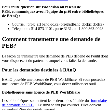
Pour toute question sur l’adhésion au réseau de
PEB,
communiquez avec l’équipe du prêt entre bibliothèques
de BAnQ :
Courriel
:
prpg
[at]
banq.qc.ca
(
prpg[at]banq[dot]qc[dot]ca
)
Téléphone : 514 873-1101, poste 3131, ou 1 800 363-9028
Comment transmettre une demande de
PEB?
La façon de transmettre une demande de PEB dépend de l’outil dont
vous disposez et du partenaire auquel vous faites la demande.
Pour les demandes destinées à BAnQ
BAnQ possède une licence de PEB WorldShare. Si vous possédez
une licence de PEB WorldShare, vous devez utiliser cet outil.
Bibliothèques sans licence de PEB WorldShare
Les bibliothèques soumettent leurs demandes à l’aide du
formulaire
de demande de PEB
.
Le suivi se fait par courriel.
Elles doivent
cependant s'inscrire préalablement.