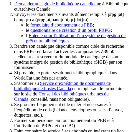
Demander un sigle de bibliothèque canadienne
à Bibliothèque
et Archives Canada.
Envoyer les documents suivants dûment remplis à
prpg
[at]
banq.qc.ca
(prpg[at]banq[dot]qc[dot]ca)
:
le
formulaire d’abonnement au PEB
;
le
questionnaire de création d’un profil PRPG
;
l’
Entente pour l’utilisation d’un système de gestion de
prêt entre bibliothèques
.
Rendre son catalogue disponible comme cible de recherche
dans PRPG en faisant activer les composantes Z39.50
« client » et « serveur » du module de catalogage de son
système intégré de gestion de bibliothèque (SIGB) par son
fournisseur
.
Si possible, exporter ses données bibliographiques dans
WorldCat une fois par année.
S’abonner au
Service d’expédition de documents de
bibliothèque de Postes Canada
en remplissant le formulaire
sur le site du
Conseil des bibliothèques urbaines du
Canada
(conseillé, mais non obligatoire).
Se procurer l’équipement et le matériel nécessaires à
l’expédition de colis (balance, enveloppes ou sacs d’envoi,
étiquettes, etc.).
Former son personnel au fonctionnement du PEB et à
l’utilisation de PRPG et du CBQ.
Faire connaître le service à ses abonnés en intégrant un lien