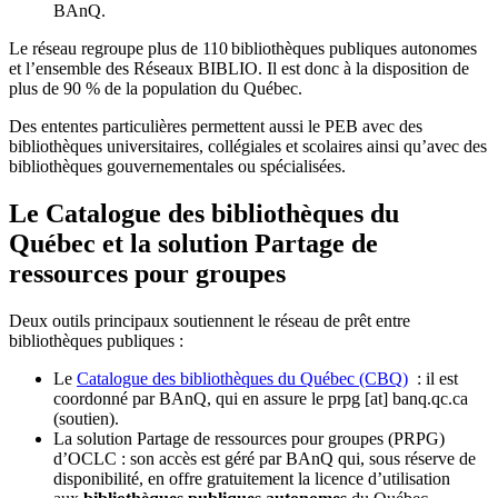
BAnQ.
Le réseau regroupe plus de 110
biblioth
è
ques publiques autonomes
et l
’
ensemble des R
é
seaux BIBLIO. Il est donc
à
la disposition de
plus de 90 % de la population du Qu
é
bec.
Des ententes particulières permettent aussi le PEB avec des
bibliothèques universitaires, collégiales et scolaires ainsi qu’avec des
bibliothèques gouvernementales ou spécialisées.
Le Catalogue des bibliothèques du
Québec et la solution Partage de
ressources pour groupes
Deux outils principaux soutiennent le réseau de prêt entre
bibliothèques publiques :
Le
Catalogue des bibliothèques du Québec (CBQ)
: il est
coordonné par BAnQ, qui en assure le
prpg
[at]
banq.qc.ca
(soutien)
.
La solution Partage de ressources pour groupes (PRPG)
d’OCLC : son accès est géré par BAnQ qui, sous réserve de
disponibilité, en offre gratuitement la licence d’utilisation