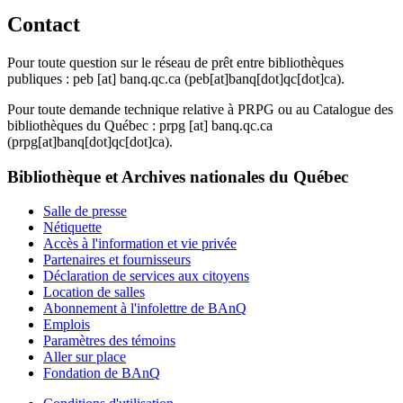
Contact
Pour toute question sur le réseau de prêt entre bibliothèques
publiques :
peb
[at]
banq.qc.ca
(peb[at]banq[dot]qc[dot]ca)
.
Pour toute demande technique relative à PRPG ou au Catalogue des
bibliothèques du Québec :
prpg
[at]
banq.qc.ca
(prpg[at]banq[dot]qc[dot]ca)
.
Bibliothèque et Archives nationales du Québec
Salle de presse
Nétiquette
Accès à l'information et vie privée
Partenaires et fournisseurs
Déclaration de services aux citoyens
Location de salles
Abonnement à l'infolettre de BAnQ
Emplois
Paramètres des témoins
Aller sur place
Fondation de BAnQ