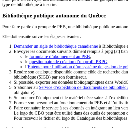
type de bibliothèque à inscrire.
Bibliothèque publique autonome du Québec
Pour faire partie du groupe de PEB, une bibliothèque publique auton
Elle doit ensuite suivre les étapes suivantes
:
Demander un sigle de bibliothèque canadienne
à Bibliothèque 
Envoyer les documents suivants dûment remplis à
prpg
[at]
ban
le
formulaire d’abonnement au PEB
;
le
questionnaire de création d’un profil PRPG
;
l’
Entente pour l’utilisation d’un système de gestion de prê
Rendre son catalogue disponible comme cible de recherche dans
bibliothèque (SIGB) par son fournisseur
.
Si possible, exporter ses données bibliographiques dans WorldC
S’abonner au
Service d’expédition de documents de bibliothèq
obligatoire).
Se procurer l’équipement et le matériel nécessaires à l’expéditio
Former son personnel au fonctionnement du PEB et à l’utilis
Faire connaître le service à ses abonnés en intégrant un lien vers
Le logo du CBQ peut être utilisé dans des outils de promotion o
Pour recevoir le fichier du logo du Catalogue des bibliothèque