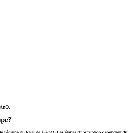
 BAnQ.
upe?
r le l'équipe du PEB de BAnQ. Les étapes d’inscription dépendent du