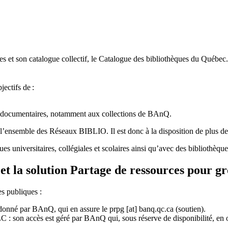
 et son catalogue collectif, le Catalogue des bibliothèques du Québec.
jectifs de
:
ces documentaires, notamment aux collections de BAnQ.
l
’
ensemble des R
é
seaux BIBLIO. Il est donc
à
la disposition de plus d
ues universitaires, collégiales et scolaires ainsi qu’avec des bibliothè
et la solution Partage de ressources pour g
es publiques :
rdonné par BAnQ, qui en assure le
prpg
[at]
banq.qc.ca
(soutien)
.
 son accès est géré par BAnQ qui, sous réserve de disponibilité, en off