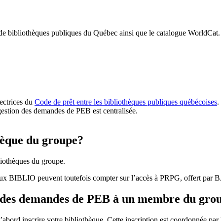
 de bibliothèques publiques du Québec ainsi que le catalogue WorldCat.
rectrices du
Code de prêt entre les bibliothèques publiques québécoises
.
gestion des demandes de PEB est centralisée.
hèque du groupe?
iothèques du groupe.
aux BIBLIO peuvent toutefois compter sur l’accès à PRPG, offert par
r des demandes de PEB à un membre du gro
bord inscrire votre bibliothèque. Cette inscription est coordonnée pa