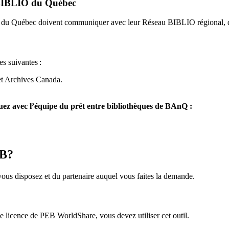
u BIBLIO du Québec
O du Québec doivent communiquer avec leur Réseau BIBLIO régional, q
es suivantes
:
et Archives Canada.
z avec l’équipe du prêt entre bibliothèques de BAnQ :
EB?
us disposez et du partenaire auquel vous faites la demande.
icence de PEB WorldShare, vous devez utiliser cet outil.