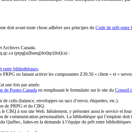
ome doit avant toute chose adhérer aux principes du
Code de prêt entre 
et Archives Canada.
q.qc.ca
(prpg[at]banq[dot]qc[dot]ca)
:
t entre bibliothèques
.
 PRPG en faisant activer les composantes Z39.50 « client » et « serveu
at une fois par année.
ue de Postes Canada
en remplissant le formulaire sur le site du
Conseil 
n de colis (balance, enveloppes ou sacs d’envoi, étiquettes, etc.).
ation de PRPG et du CBQ.
 le CBQ à son site Web. Idéalement, y présenter aussi le service et fourni
u de communication personnalisés. La bibliothèque qui l’emploie doit tou
s du Québec, faites-en la demande à l’équipe du prêt entre bibliothèqu