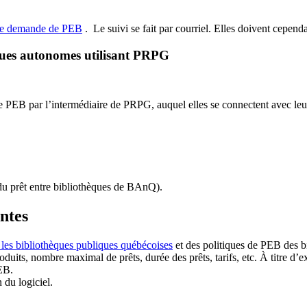
de demande de PEB
.
Le suivi se fait par courriel.
Elles doivent cependan
ques autonomes utilisant PRPG
EB par l’intermédiaire de PRPG, auquel elles se connectent avec leur i
u prêt entre bibliothèques de BAnQ)
.
antes
 les bibliothèques publiques québécoises
et des politiques de PEB des b
duits, nombre maximal de prêts, durée des prêts, tarifs, etc. À titre d’
EB.
n du logiciel.