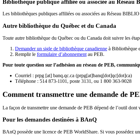
Bibliothèque publique affiliée ou associée au Résea
Les bibliothèques publiques affiliées ou associées au Réseau BIBLI
Autre bibliothèque du Québec et du Canada
Toute autre bibliothèque du Québec ou du Canada doit suivre les étap
Demander un sigle de bibliothèque canadienne
à Bibliothèque 
Remplir le
f
ormulaire d’abonnement
au PEB.
Pour toute question sur l’adhésion au réseau de PEB,
communique
Courriel
:
prpg
[at]
banq.qc.ca
(
prpg[at]banq[dot]qc[dot]ca
)
Téléphone : 514 873-1101, poste 3131, ou 1 800 363-9028
Comment transmettre une demande de P
La façon de transmettre une demande de PEB dépend de l’outil dont vo
Pour les demandes destinées à BAnQ
BAnQ possède une licence de PEB WorldShare. Si vous possédez une l