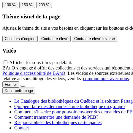
100 %
150 %
200 %
Thème visuel de la page
Ajustez le thème du site à vos besoins en cliquant sur les boutons ci-d
Couleurs d’origine
Contraste élevé
Contraste élevé inversé
Vidéo
Afficher les sous-titres par défaut.
BAnQ s’engage à offrir des collections et des services qui répondent 
Politique d'accessibilité de BAnQ
. Les vidéos de sources extérieures 
relative au sous-titrage des vidéos, veuillez
communiquer avec nous
.
Fermer
Dans cette page
Le Catalogue des bibliothèques du Québec et la solution Parta
Qui peut faire des demandes à une bibliothèque du groupe?
Comment s’inscrire pour pouvoir envoyer des demandes de P
Comment transmettre une demande de PEB?
Responsabilités des bibliothèques participantes
Contact