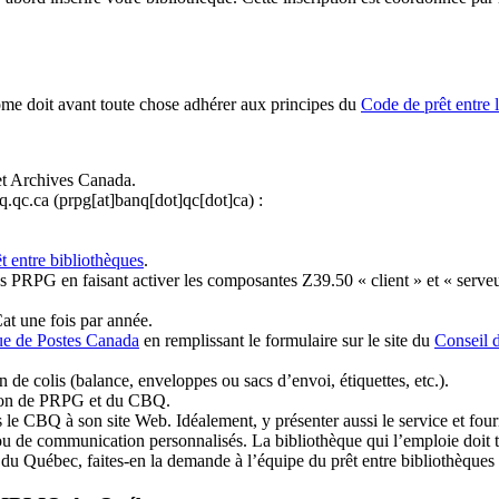
ome doit avant toute chose adhérer aux principes du
Code de prêt entre 
et Archives Canada.
q.qc.ca
(prpg[at]banq[dot]qc[dot]ca)
:
t entre bibliothèques
.
 PRPG en faisant activer les composantes Z39.50 « client » et « serveu
at une fois par année.
ue de Postes Canada
en remplissant le formulaire sur le site du
Conseil 
n de colis (balance, enveloppes ou sacs d’envoi, étiquettes, etc.).
ation de PRPG et du CBQ.
 le CBQ à son site Web. Idéalement, y présenter aussi le service et fourni
u de communication personnalisés. La bibliothèque qui l’emploie doit tou
s du Québec, faites-en la demande à l’équipe du prêt entre bibliothèqu