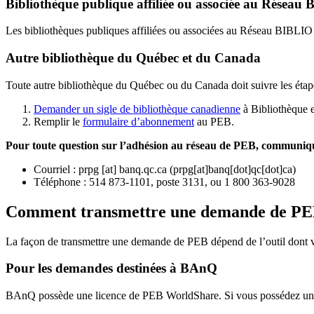
Bibliothèque publique affiliée ou associée au Résea
Les bibliothèques publiques affiliées ou associées au Réseau BIBLI
Autre bibliothèque du Québec et du Canada
Toute autre bibliothèque du Québec ou du Canada doit suivre les étap
Demander un sigle de bibliothèque canadienne
à Bibliothèque 
Remplir le
f
ormulaire d’abonnement
au PEB.
Pour toute question sur l’adhésion au réseau de PEB,
communique
Courriel
:
prpg
[at]
banq.qc.ca
(
prpg[at]banq[dot]qc[dot]ca
)
Téléphone : 514 873-1101, poste 3131, ou 1 800 363-9028
Comment transmettre une demande de P
La façon de transmettre une demande de PEB dépend de l’outil dont vo
Pour les demandes destinées à BAnQ
BAnQ possède une licence de PEB WorldShare. Si vous possédez une l