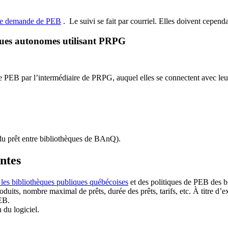
de demande de PEB
.
Le suivi se fait par courriel.
Elles doivent cependan
ques autonomes utilisant PRPG
EB par l’intermédiaire de PRPG, auquel elles se connectent avec leur i
u prêt entre bibliothèques de BAnQ)
.
antes
 les bibliothèques publiques québécoises
et des politiques de PEB des b
duits, nombre maximal de prêts, durée des prêts, tarifs, etc. À titre d’
EB.
n du logiciel.