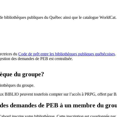
 de bibliothèques publiques du Québec ainsi que le catalogue WorldCat.
rectrices du
Code de prêt entre les bibliothèques publiques québécoises
.
gestion des demandes de PEB est centralisée.
hèque du groupe?
iothèques du groupe.
aux BIBLIO peuvent toutefois compter sur l’accès à PRPG, offert par
r des demandes de PEB à un membre du gro
bord inscrire votre bibliothèque. Cette inscription est coordonnée pa