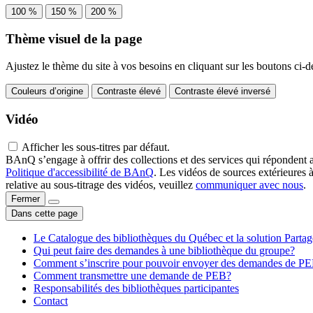
100 %
150 %
200 %
Thème visuel de la page
Ajustez le thème du site à vos besoins en cliquant sur les boutons ci-d
Couleurs d’origine
Contraste élevé
Contraste élevé inversé
Vidéo
Afficher les sous-titres par défaut.
BAnQ s’engage à offrir des collections et des services qui répondent 
Politique d'accessibilité de BAnQ
. Les vidéos de sources extérieures 
relative au sous-titrage des vidéos, veuillez
communiquer avec nous
.
Fermer
Dans cette page
Le Catalogue des bibliothèques du Québec et la solution Parta
Qui peut faire des demandes à une bibliothèque du groupe?
Comment s’inscrire pour pouvoir envoyer des demandes de P
Comment transmettre une demande de PEB?
Responsabilités des bibliothèques participantes
Contact