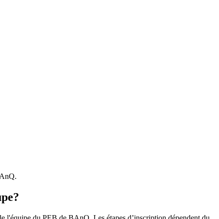
 BAnQ.
upe?
r le l'équipe du PEB de BAnQ. Les étapes d’inscription dépendent du