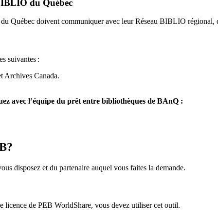
u BIBLIO du Québec
O du Québec doivent communiquer avec leur Réseau BIBLIO régional, q
es suivantes
:
et Archives Canada.
z avec l’équipe du prêt entre bibliothèques de BAnQ :
EB?
us disposez et du partenaire auquel vous faites la demande.
icence de PEB WorldShare, vous devez utiliser cet outil.