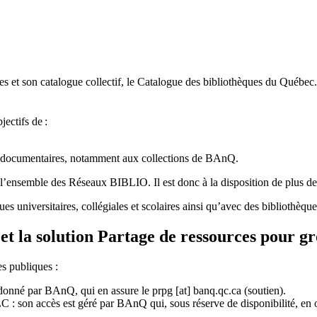
 et son catalogue collectif, le Catalogue des bibliothèques du Québec.
jectifs de
:
ces documentaires, notamment aux collections de BAnQ.
l
’
ensemble des R
é
seaux BIBLIO. Il est donc
à
la disposition de plus d
ues universitaires, collégiales et scolaires ainsi qu’avec des bibliothè
et la solution Partage de ressources pour g
es publiques :
rdonné par BAnQ, qui en assure le
prpg
[at]
banq.qc.ca
(soutien)
.
 son accès est géré par BAnQ qui, sous réserve de disponibilité, en off