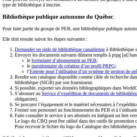
type de bibliothèque à inscrire.
Bibliothèque publique autonome du Québec
Pour faire partie du groupe de PEB, une bibliothèque publique auton
Elle doit ensuite suivre les étapes suivantes
:
Demander un sigle de bibliothèque canadienne
à Bibliothèque 
Envoyer les documents suivants dûment remplis à
prpg
[at]
ban
le
formulaire d’abonnement au PEB
;
le
questionnaire de création d’un profil PRPG
;
l’
Entente pour l’utilisation d’un système de gestion de prê
Rendre son catalogue disponible comme cible de recherche dans
bibliothèque (SIGB) par son fournisseur
.
Si possible, exporter ses données bibliographiques dans WorldC
S’abonner au
Service d’expédition de documents de bibliothèq
obligatoire).
Se procurer l’équipement et le matériel nécessaires à l’expéditio
Former son personnel au fonctionnement du PEB et à l’utilis
Faire connaître le service à ses abonnés en intégrant un lien vers
Le logo du CBQ peut être utilisé dans des outils de promotion o
Pour recevoir le fichier du logo du Catalogue des bibliothèque