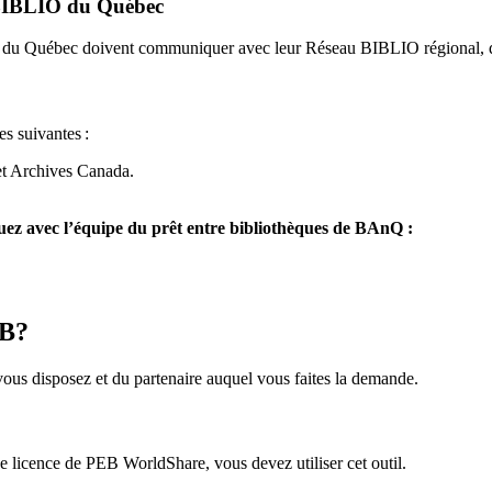
u BIBLIO du Québec
O du Québec doivent communiquer avec leur Réseau BIBLIO régional, q
es suivantes
:
et Archives Canada.
z avec l’équipe du prêt entre bibliothèques de BAnQ :
EB?
us disposez et du partenaire auquel vous faites la demande.
icence de PEB WorldShare, vous devez utiliser cet outil.