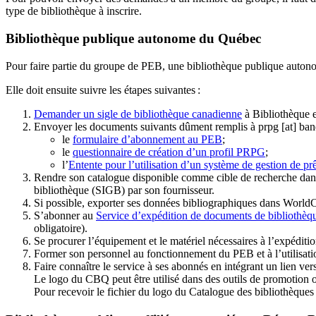
type de bibliothèque à inscrire.
Bibliothèque publique autonome du Québec
Pour faire partie du groupe de PEB, une bibliothèque publique auton
Elle doit ensuite suivre les étapes suivantes
:
Demander un sigle de bibliothèque canadienne
à Bibliothèque 
Envoyer les documents suivants dûment remplis à
prpg
[at]
ban
le
formulaire d’abonnement au PEB
;
le
questionnaire de création d’un profil PRPG
;
l’
Entente pour l’utilisation d’un système de gestion de prê
Rendre son catalogue disponible comme cible de recherche dans
bibliothèque (SIGB) par son fournisseur
.
Si possible, exporter ses données bibliographiques dans WorldC
S’abonner au
Service d’expédition de documents de bibliothèq
obligatoire).
Se procurer l’équipement et le matériel nécessaires à l’expéditio
Former son personnel au fonctionnement du PEB et à l’utilis
Faire connaître le service à ses abonnés en intégrant un lien vers
Le logo du CBQ peut être utilisé dans des outils de promotion o
Pour recevoir le fichier du logo du Catalogue des bibliothèque