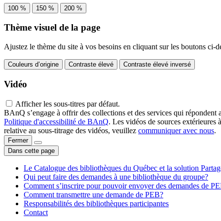
100 %
150 %
200 %
Thème visuel de la page
Ajustez le thème du site à vos besoins en cliquant sur les boutons ci-d
Couleurs d’origine
Contraste élevé
Contraste élevé inversé
Vidéo
Afficher les sous-titres par défaut.
BAnQ s’engage à offrir des collections et des services qui répondent 
Politique d'accessibilité de BAnQ
. Les vidéos de sources extérieures 
relative au sous-titrage des vidéos, veuillez
communiquer avec nous
.
Fermer
Dans cette page
Le Catalogue des bibliothèques du Québec et la solution Parta
Qui peut faire des demandes à une bibliothèque du groupe?
Comment s’inscrire pour pouvoir envoyer des demandes de P
Comment transmettre une demande de PEB?
Responsabilités des bibliothèques participantes
Contact