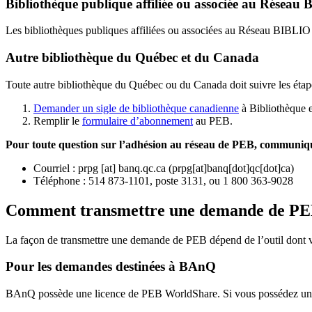
Bibliothèque publique affiliée ou associée au Résea
Les bibliothèques publiques affiliées ou associées au Réseau BIBLI
Autre bibliothèque du Québec et du Canada
Toute autre bibliothèque du Québec ou du Canada doit suivre les étap
Demander un sigle de bibliothèque canadienne
à Bibliothèque 
Remplir le
f
ormulaire d’abonnement
au PEB.
Pour toute question sur l’adhésion au réseau de PEB,
communique
Courriel
:
prpg
[at]
banq.qc.ca
(
prpg[at]banq[dot]qc[dot]ca
)
Téléphone : 514 873-1101, poste 3131, ou 1 800 363-9028
Comment transmettre une demande de P
La façon de transmettre une demande de PEB dépend de l’outil dont vo
Pour les demandes destinées à BAnQ
BAnQ possède une licence de PEB WorldShare. Si vous possédez une l