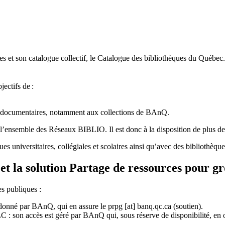
 et son catalogue collectif, le Catalogue des bibliothèques du Québec.
jectifs de
:
ces documentaires, notamment aux collections de BAnQ.
l
’
ensemble des R
é
seaux BIBLIO. Il est donc
à
la disposition de plus d
ues universitaires, collégiales et scolaires ainsi qu’avec des bibliothè
et la solution Partage de ressources pour g
es publiques :
rdonné par BAnQ, qui en assure le
prpg
[at]
banq.qc.ca
(soutien)
.
 son accès est géré par BAnQ qui, sous réserve de disponibilité, en off