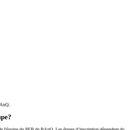
 BAnQ.
upe?
r le l'équipe du PEB de BAnQ. Les étapes d’inscription dépendent du