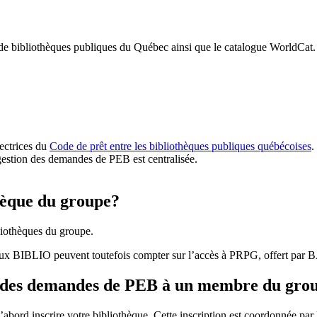
 de bibliothèques publiques du Québec ainsi que le catalogue WorldCat.
rectrices du
Code de prêt entre les bibliothèques publiques québécoises
.
gestion des demandes de PEB est centralisée.
hèque du groupe?
iothèques du groupe.
aux BIBLIO peuvent toutefois compter sur l’accès à PRPG, offert par
r des demandes de PEB à un membre du gro
bord inscrire votre bibliothèque. Cette inscription est coordonnée pa