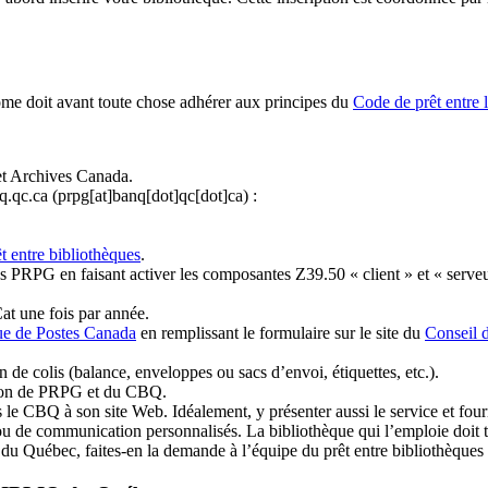
ome doit avant toute chose adhérer aux principes du
Code de prêt entre 
et Archives Canada.
q.qc.ca
(prpg[at]banq[dot]qc[dot]ca)
:
t entre bibliothèques
.
 PRPG en faisant activer les composantes Z39.50 « client » et « serveu
at une fois par année.
ue de Postes Canada
en remplissant le formulaire sur le site du
Conseil 
n de colis (balance, enveloppes ou sacs d’envoi, étiquettes, etc.).
ation de PRPG et du CBQ.
 le CBQ à son site Web. Idéalement, y présenter aussi le service et fourni
u de communication personnalisés. La bibliothèque qui l’emploie doit tou
s du Québec, faites-en la demande à l’équipe du prêt entre bibliothèqu