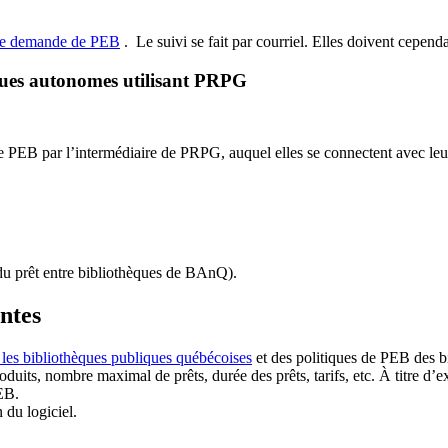
de demande de PEB
.
Le suivi se fait par courriel.
Elles doivent cependan
ques autonomes utilisant PRPG
EB par l’intermédiaire de PRPG, auquel elles se connectent avec leur i
u prêt entre bibliothèques de BAnQ)
.
antes
 les bibliothèques publiques québécoises
et des politiques de PEB des b
duits, nombre maximal de prêts, durée des prêts, tarifs, etc. À titre d’
EB.
n du logiciel.