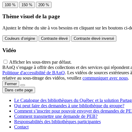
100 %
150 %
200 %
Thème visuel de la page
Ajustez le thème du site à vos besoins en cliquant sur les boutons ci-d
Couleurs d’origine
Contraste élevé
Contraste élevé inversé
Vidéo
Afficher les sous-titres par défaut.
BAnQ s’engage à offrir des collections et des services qui répondent 
Politique d'accessibilité de BAnQ
. Les vidéos de sources extérieures 
relative au sous-titrage des vidéos, veuillez
communiquer avec nous
.
Fermer
Dans cette page
Le Catalogue des bibliothèques du Québec et la solution Parta
Qui peut faire des demandes à une bibliothèque du groupe?
Comment s’inscrire pour pouvoir envoyer des demandes de P
Comment transmettre une demande de PEB?
Responsabilités des bibliothèques participantes
Contact