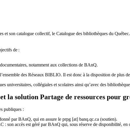
 et son catalogue collectif, le Catalogue des bibliothèques du Québec.
jectifs de
:
ces documentaires, notamment aux collections de BAnQ.
l
’
ensemble des R
é
seaux BIBLIO. Il est donc
à
la disposition de plus d
ues universitaires, collégiales et scolaires ainsi qu’avec des bibliothè
et la solution Partage de ressources pour g
es publiques :
rdonné par BAnQ, qui en assure le
prpg
[at]
banq.qc.ca
(soutien)
.
 son accès est géré par BAnQ qui, sous réserve de disponibilité, en off