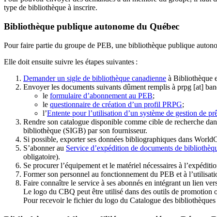
type de bibliothèque à inscrire.
Bibliothèque publique autonome du Québec
Pour faire partie du groupe de PEB, une bibliothèque publique auton
Elle doit ensuite suivre les étapes suivantes
:
Demander un sigle de bibliothèque canadienne
à Bibliothèque 
Envoyer les documents suivants dûment remplis à
prpg
[at]
ban
le
formulaire d’abonnement au PEB
;
le
questionnaire de création d’un profil PRPG
;
l’
Entente pour l’utilisation d’un système de gestion de prê
Rendre son catalogue disponible comme cible de recherche dans
bibliothèque (SIGB) par son fournisseur
.
Si possible, exporter ses données bibliographiques dans WorldC
S’abonner au
Service d’expédition de documents de bibliothèq
obligatoire).
Se procurer l’équipement et le matériel nécessaires à l’expéditio
Former son personnel au fonctionnement du PEB et à l’utilis
Faire connaître le service à ses abonnés en intégrant un lien vers
Le logo du CBQ peut être utilisé dans des outils de promotion o
Pour recevoir le fichier du logo du Catalogue des bibliothèque