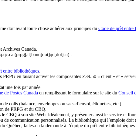
ome doit avant toute chose adhérer aux principes du
Code de prêt entre 
et Archives Canada.
q.qc.ca
(prpg[at]banq[dot]qc[dot]ca)
:
t entre bibliothèques
.
 PRPG en faisant activer les composantes Z39.50 « client » et « serveu
at une fois par année.
ue de Postes Canada
en remplissant le formulaire sur le site du
Conseil 
n de colis (balance, enveloppes ou sacs d’envoi, étiquettes, etc.).
ation de PRPG et du CBQ.
 le CBQ à son site Web. Idéalement, y présenter aussi le service et fourni
u de communication personnalisés. La bibliothèque qui l’emploie doit tou
s du Québec, faites-en la demande à l’équipe du prêt entre bibliothèqu