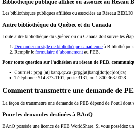
Bibliothèque publique affiliée ou associée au Résea
Les bibliothèques publiques affiliées ou associées au Réseau BIBLI
Autre bibliothèque du Québec et du Canada
Toute autre bibliothèque du Québec ou du Canada doit suivre les étap
Demander un sigle de bibliothèque canadienne
à Bibliothèque 
Remplir le
f
ormulaire d’abonnement
au PEB.
Pour toute question sur l’adhésion au réseau de PEB,
communique
Courriel
:
prpg
[at]
banq.qc.ca
(
prpg[at]banq[dot]qc[dot]ca
)
Téléphone : 514 873-1101, poste 3131, ou 1 800 363-9028
Comment transmettre une demande de P
La façon de transmettre une demande de PEB dépend de l’outil dont vo
Pour les demandes destinées à BAnQ
BAnQ possède une licence de PEB WorldShare. Si vous possédez une l