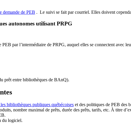
de demande de PEB
.
Le suivi se fait par courriel.
Elles doivent cependan
ques autonomes utilisant PRPG
EB par l’intermédiaire de PRPG, auquel elles se connectent avec leur i
u prêt entre bibliothèques de BAnQ)
.
antes
 les bibliothèques publiques québécoises
et des politiques de PEB des b
duits, nombre maximal de prêts, durée des prêts, tarifs, etc. À titre d’
EB.
n du logiciel.