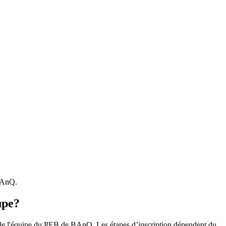
 BAnQ.
upe?
r le l'équipe du PEB de BAnQ. Les étapes d’inscription dépendent du