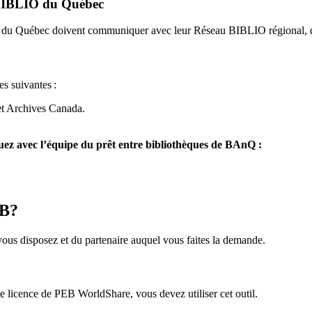
u BIBLIO du Québec
O du Québec doivent communiquer avec leur Réseau BIBLIO régional, q
es suivantes
:
et Archives Canada.
z avec l’équipe du prêt entre bibliothèques de BAnQ :
EB?
us disposez et du partenaire auquel vous faites la demande.
icence de PEB WorldShare, vous devez utiliser cet outil.