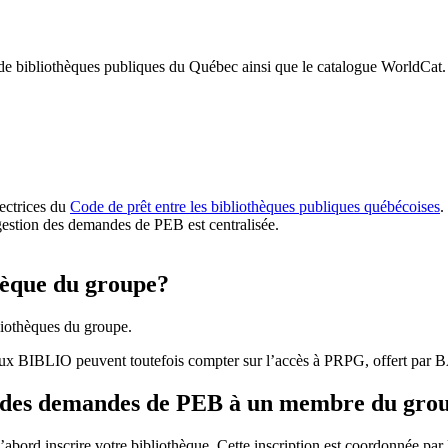
 de bibliothèques publiques du Québec ainsi que le catalogue WorldCat.
rectrices du
Code de prêt entre les bibliothèques publiques québécoises
.
gestion des demandes de PEB est centralisée.
hèque du groupe?
iothèques du groupe.
aux BIBLIO peuvent toutefois compter sur l’accès à PRPG, offert par
r des demandes de PEB à un membre du gro
bord inscrire votre bibliothèque. Cette inscription est coordonnée pa