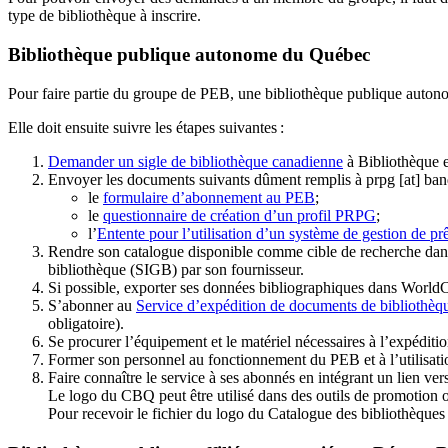
type de bibliothèque à inscrire.
Bibliothèque publique autonome du Québec
Pour faire partie du groupe de PEB, une bibliothèque publique auton
Elle doit ensuite suivre les étapes suivantes
:
Demander un sigle de bibliothèque canadienne
à Bibliothèque 
Envoyer les documents suivants dûment remplis à
prpg
[at]
ban
le
formulaire d’abonnement au PEB
;
le
questionnaire de création d’un profil PRPG
;
l’
Entente pour l’utilisation d’un système de gestion de prê
Rendre son catalogue disponible comme cible de recherche dans
bibliothèque (SIGB) par son fournisseur
.
Si possible, exporter ses données bibliographiques dans WorldC
S’abonner au
Service d’expédition de documents de bibliothèq
obligatoire).
Se procurer l’équipement et le matériel nécessaires à l’expéditio
Former son personnel au fonctionnement du PEB et à l’utilis
Faire connaître le service à ses abonnés en intégrant un lien vers
Le logo du CBQ peut être utilisé dans des outils de promotion o
Pour recevoir le fichier du logo du Catalogue des bibliothèque