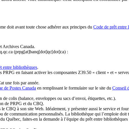
ome doit avant toute chose adhérer aux principes du
Code de prêt entre 
et Archives Canada.
q.qc.ca
(prpg[at]banq[dot]qc[dot]ca)
:
t entre bibliothèques
.
 PRPG en faisant activer les composantes Z39.50 « client » et « serveu
at une fois par année.
ue de Postes Canada
en remplissant le formulaire sur le site du
Conseil 
n de colis (balance, enveloppes ou sacs d’envoi, étiquettes, etc.).
ation de PRPG et du CBQ.
 le CBQ à son site Web. Idéalement, y présenter aussi le service et fourni
u de communication personnalisés. La bibliothèque qui l’emploie doit tou
s du Québec, faites-en la demande à l’équipe du prêt entre bibliothèqu