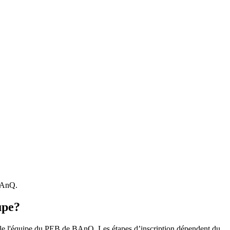
 BAnQ.
upe?
r le l'équipe du PEB de BAnQ. Les étapes d’inscription dépendent du