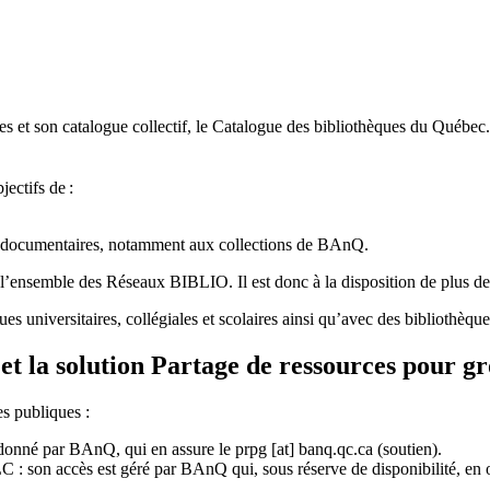
 et son catalogue collectif, le Catalogue des bibliothèques du Québec.
jectifs de
:
ces documentaires, notamment aux collections de BAnQ.
l
’
ensemble des R
é
seaux BIBLIO. Il est donc
à
la disposition de plus d
ues universitaires, collégiales et scolaires ainsi qu’avec des bibliothè
et la solution Partage de ressources pour g
es publiques :
rdonné par BAnQ, qui en assure le
prpg
[at]
banq.qc.ca
(soutien)
.
 son accès est géré par BAnQ qui, sous réserve de disponibilité, en off