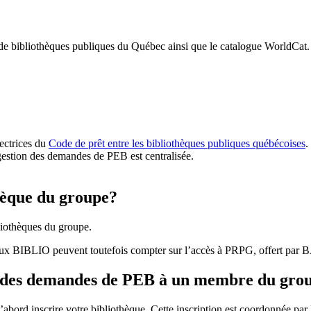
 de bibliothèques publiques du Québec ainsi que le catalogue WorldCat.
rectrices du
Code de prêt entre les bibliothèques publiques québécoises
.
gestion des demandes de PEB est centralisée.
hèque du groupe?
iothèques du groupe.
aux BIBLIO peuvent toutefois compter sur l’accès à PRPG, offert par
r des demandes de PEB à un membre du gro
bord inscrire votre bibliothèque. Cette inscription est coordonnée pa