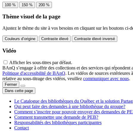
100 %
150 %
200 %
Thème visuel de la page
Ajustez le thème du site à vos besoins en cliquant sur les boutons ci-d
Couleurs d’origine
Contraste élevé
Contraste élevé inversé
Vidéo
Afficher les sous-titres par défaut.
BAnQ s’engage à offrir des collections et des services qui répondent 
Politique d'accessibilité de BAnQ
. Les vidéos de sources extérieures 
relative au sous-titrage des vidéos, veuillez
communiquer avec nous
.
Fermer
Dans cette page
Le Catalogue des bibliothèques du Québec et la solution Parta
Qui peut faire des demandes à une bibliothèque du groupe?
Comment s’inscrire pour pouvoir envoyer des demandes de P
Comment transmettre une demande de PEB?
Responsabilités des bibliothèques participantes
Contact