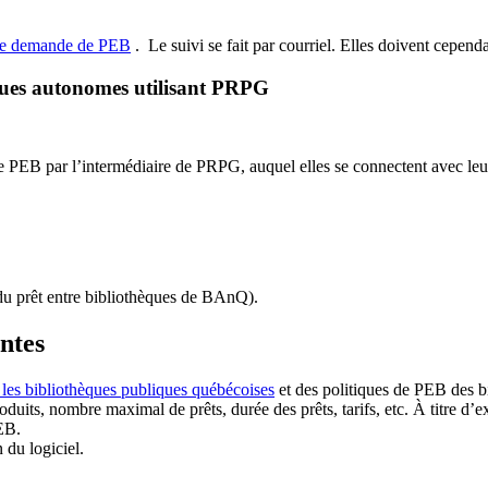
de demande de PEB
.
Le suivi se fait par courriel.
Elles doivent cependan
ques autonomes utilisant PRPG
EB par l’intermédiaire de PRPG, auquel elles se connectent avec leur i
u prêt entre bibliothèques de BAnQ)
.
antes
 les bibliothèques publiques québécoises
et des politiques de PEB des b
duits, nombre maximal de prêts, durée des prêts, tarifs, etc. À titre d’
EB.
n du logiciel.