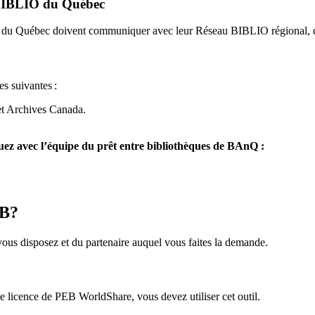
u BIBLIO du Québec
O du Québec doivent communiquer avec leur Réseau BIBLIO régional, q
es suivantes
:
et Archives Canada.
z avec l’équipe du prêt entre bibliothèques de BAnQ :
EB?
us disposez et du partenaire auquel vous faites la demande.
icence de PEB WorldShare, vous devez utiliser cet outil.