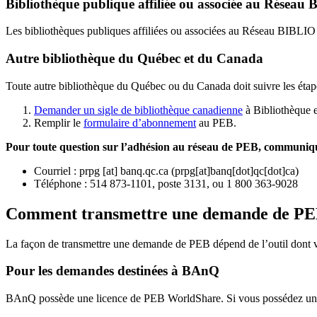
Bibliothèque publique affiliée ou associée au Résea
Les bibliothèques publiques affiliées ou associées au Réseau BIBLI
Autre bibliothèque du Québec et du Canada
Toute autre bibliothèque du Québec ou du Canada doit suivre les étap
Demander un sigle de bibliothèque canadienne
à Bibliothèque 
Remplir le
f
ormulaire d’abonnement
au PEB.
Pour toute question sur l’adhésion au réseau de PEB,
communique
Courriel
:
prpg
[at]
banq.qc.ca
(
prpg[at]banq[dot]qc[dot]ca
)
Téléphone : 514 873-1101, poste 3131, ou 1 800 363-9028
Comment transmettre une demande de P
La façon de transmettre une demande de PEB dépend de l’outil dont vo
Pour les demandes destinées à BAnQ
BAnQ possède une licence de PEB WorldShare. Si vous possédez une l