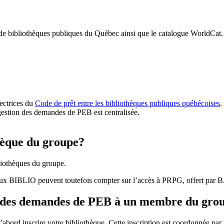
 de bibliothèques publiques du Québec ainsi que le catalogue WorldCat.
rectrices du
Code de prêt entre les bibliothèques publiques québécoises
.
gestion des demandes de PEB est centralisée.
hèque du groupe?
iothèques du groupe.
aux BIBLIO peuvent toutefois compter sur l’accès à PRPG, offert par
r des demandes de PEB à un membre du gro
bord inscrire votre bibliothèque. Cette inscription est coordonnée pa