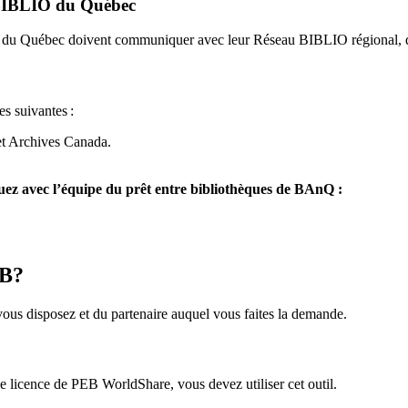
u BIBLIO du Québec
O du Québec doivent communiquer avec leur Réseau BIBLIO régional, q
es suivantes
:
et Archives Canada.
z avec l’équipe du prêt entre bibliothèques de BAnQ :
EB?
us disposez et du partenaire auquel vous faites la demande.
icence de PEB WorldShare, vous devez utiliser cet outil.