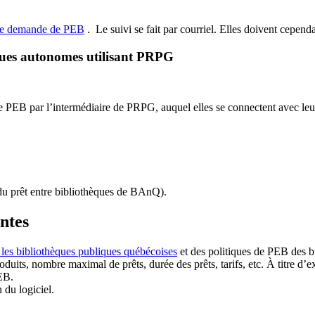
de demande de PEB
.
Le suivi se fait par courriel.
Elles doivent cependan
ques autonomes utilisant PRPG
EB par l’intermédiaire de PRPG, auquel elles se connectent avec leur i
u prêt entre bibliothèques de BAnQ)
.
antes
 les bibliothèques publiques québécoises
et des politiques de PEB des b
duits, nombre maximal de prêts, durée des prêts, tarifs, etc. À titre d’
EB.
n du logiciel.