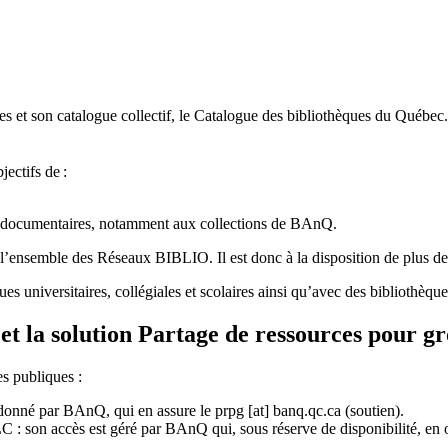
 et son catalogue collectif, le Catalogue des bibliothèques du Québec.
jectifs de
:
ces documentaires, notamment aux collections de BAnQ.
l
’
ensemble des R
é
seaux BIBLIO. Il est donc
à
la disposition de plus d
ues universitaires, collégiales et scolaires ainsi qu’avec des bibliothè
et la solution Partage de ressources pour g
es publiques :
rdonné par BAnQ, qui en assure le
prpg
[at]
banq.qc.ca
(soutien)
.
 son accès est géré par BAnQ qui, sous réserve de disponibilité, en off