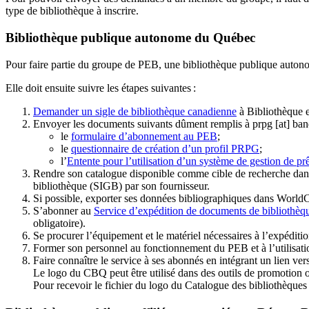
type de bibliothèque à inscrire.
Bibliothèque publique autonome du Québec
Pour faire partie du groupe de PEB, une bibliothèque publique auton
Elle doit ensuite suivre les étapes suivantes
:
Demander un sigle de bibliothèque canadienne
à Bibliothèque 
Envoyer les documents suivants dûment remplis à
prpg
[at]
ban
le
formulaire d’abonnement au PEB
;
le
questionnaire de création d’un profil PRPG
;
l’
Entente pour l’utilisation d’un système de gestion de prê
Rendre son catalogue disponible comme cible de recherche dans
bibliothèque (SIGB) par son fournisseur
.
Si possible, exporter ses données bibliographiques dans WorldC
S’abonner au
Service d’expédition de documents de bibliothèq
obligatoire).
Se procurer l’équipement et le matériel nécessaires à l’expéditio
Former son personnel au fonctionnement du PEB et à l’utilis
Faire connaître le service à ses abonnés en intégrant un lien vers
Le logo du CBQ peut être utilisé dans des outils de promotion o
Pour recevoir le fichier du logo du Catalogue des bibliothèque