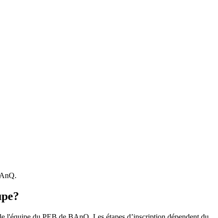
 BAnQ.
upe?
r le l'équipe du PEB de BAnQ. Les étapes d’inscription dépendent du