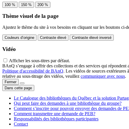
100 %
150 %
200 %
Thème visuel de la page
Ajustez le thème du site à vos besoins en cliquant sur les boutons ci-d
Couleurs d’origine
Contraste élevé
Contraste élevé inversé
Vidéo
Afficher les sous-titres par défaut.
BAnQ s’engage à offrir des collections et des services qui répondent 
Politique d'accessibilité de BAnQ
. Les vidéos de sources extérieures 
relative au sous-titrage des vidéos, veuillez
communiquer avec nous
.
Fermer
Dans cette page
Le Catalogue des bibliothèques du Québec et la solution Parta
Qui peut faire des demandes à une bibliothèque du groupe?
Comment s’inscrire pour pouvoir envoyer des demandes de P
Comment transmettre une demande de PEB?
Responsabilités des bibliothèques participantes
Contact