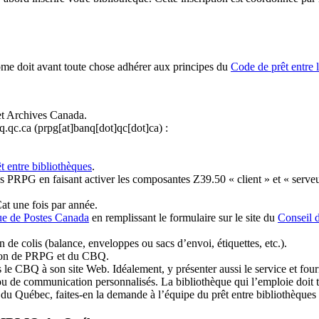
ome doit avant toute chose adhérer aux principes du
Code de prêt entre 
et Archives Canada.
q.qc.ca
(prpg[at]banq[dot]qc[dot]ca)
:
t entre bibliothèques
.
 PRPG en faisant activer les composantes Z39.50 « client » et « serveu
at une fois par année.
ue de Postes Canada
en remplissant le formulaire sur le site du
Conseil 
n de colis (balance, enveloppes ou sacs d’envoi, étiquettes, etc.).
ation de PRPG et du CBQ.
 le CBQ à son site Web. Idéalement, y présenter aussi le service et fourni
u de communication personnalisés. La bibliothèque qui l’emploie doit tou
s du Québec, faites-en la demande à l’équipe du prêt entre bibliothèqu