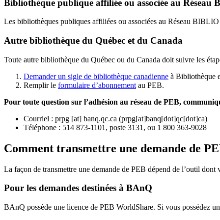
Bibliothèque publique affiliée ou associée au Résea
Les bibliothèques publiques affiliées ou associées au Réseau BIBLI
Autre bibliothèque du Québec et du Canada
Toute autre bibliothèque du Québec ou du Canada doit suivre les étap
Demander un sigle de bibliothèque canadienne
à Bibliothèque 
Remplir le
f
ormulaire d’abonnement
au PEB.
Pour toute question sur l’adhésion au réseau de PEB,
communique
Courriel
:
prpg
[at]
banq.qc.ca
(
prpg[at]banq[dot]qc[dot]ca
)
Téléphone : 514 873-1101, poste 3131, ou 1 800 363-9028
Comment transmettre une demande de P
La façon de transmettre une demande de PEB dépend de l’outil dont vo
Pour les demandes destinées à BAnQ
BAnQ possède une licence de PEB WorldShare. Si vous possédez une l