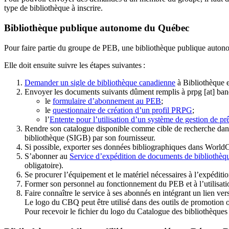
type de bibliothèque à inscrire.
Bibliothèque publique autonome du Québec
Pour faire partie du groupe de PEB, une bibliothèque publique auton
Elle doit ensuite suivre les étapes suivantes
:
Demander un sigle de bibliothèque canadienne
à Bibliothèque 
Envoyer les documents suivants dûment remplis à
prpg
[at]
ban
le
formulaire d’abonnement au PEB
;
le
questionnaire de création d’un profil PRPG
;
l’
Entente pour l’utilisation d’un système de gestion de prê
Rendre son catalogue disponible comme cible de recherche dans
bibliothèque (SIGB) par son fournisseur
.
Si possible, exporter ses données bibliographiques dans WorldC
S’abonner au
Service d’expédition de documents de bibliothèq
obligatoire).
Se procurer l’équipement et le matériel nécessaires à l’expéditio
Former son personnel au fonctionnement du PEB et à l’utilis
Faire connaître le service à ses abonnés en intégrant un lien vers
Le logo du CBQ peut être utilisé dans des outils de promotion o
Pour recevoir le fichier du logo du Catalogue des bibliothèque