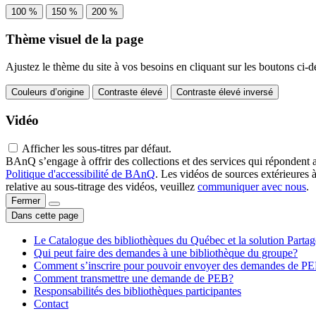
100 %
150 %
200 %
Thème visuel de la page
Ajustez le thème du site à vos besoins en cliquant sur les boutons ci-d
Couleurs d’origine
Contraste élevé
Contraste élevé inversé
Vidéo
Afficher les sous-titres par défaut.
BAnQ s’engage à offrir des collections et des services qui répondent 
Politique d'accessibilité de BAnQ
. Les vidéos de sources extérieures 
relative au sous-titrage des vidéos, veuillez
communiquer avec nous
.
Fermer
Dans cette page
Le Catalogue des bibliothèques du Québec et la solution Parta
Qui peut faire des demandes à une bibliothèque du groupe?
Comment s’inscrire pour pouvoir envoyer des demandes de P
Comment transmettre une demande de PEB?
Responsabilités des bibliothèques participantes
Contact