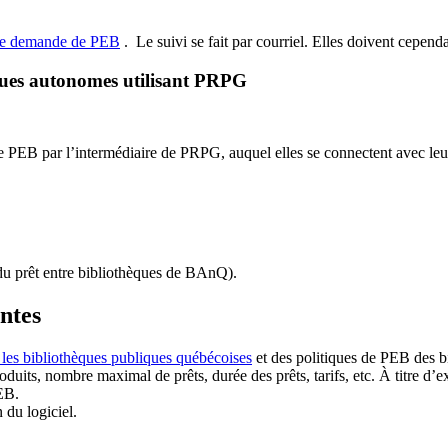
de demande de PEB
.
Le suivi se fait par courriel.
Elles doivent cependan
ques autonomes utilisant PRPG
EB par l’intermédiaire de PRPG, auquel elles se connectent avec leur i
u prêt entre bibliothèques de BAnQ)
.
antes
 les bibliothèques publiques québécoises
et des politiques de PEB des b
duits, nombre maximal de prêts, durée des prêts, tarifs, etc. À titre d’
EB.
n du logiciel.