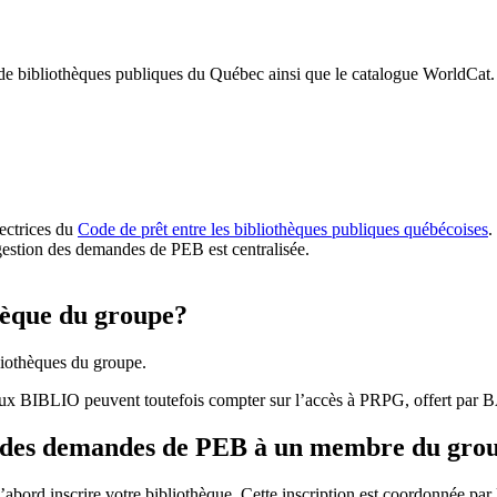
 de bibliothèques publiques du Québec ainsi que le catalogue WorldCat.
rectrices du
Code de prêt entre les bibliothèques publiques québécoises
.
gestion des demandes de PEB est centralisée.
hèque du groupe?
iothèques du groupe.
aux BIBLIO peuvent toutefois compter sur l’accès à PRPG, offert par
r des demandes de PEB à un membre du gro
bord inscrire votre bibliothèque. Cette inscription est coordonnée pa