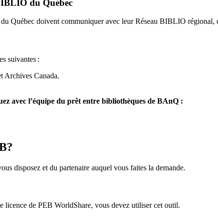
u BIBLIO du Québec
O du Québec doivent communiquer avec leur Réseau BIBLIO régional, q
es suivantes
:
et Archives Canada.
z avec l’équipe du prêt entre bibliothèques de BAnQ :
EB?
us disposez et du partenaire auquel vous faites la demande.
icence de PEB WorldShare, vous devez utiliser cet outil.