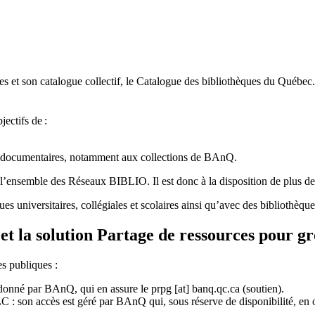
 et son catalogue collectif, le Catalogue des bibliothèques du Québec.
jectifs de
:
ces documentaires, notamment aux collections de BAnQ.
l
’
ensemble des R
é
seaux BIBLIO. Il est donc
à
la disposition de plus d
ues universitaires, collégiales et scolaires ainsi qu’avec des bibliothè
et la solution Partage de ressources pour g
es publiques :
rdonné par BAnQ, qui en assure le
prpg
[at]
banq.qc.ca
(soutien)
.
 son accès est géré par BAnQ qui, sous réserve de disponibilité, en off