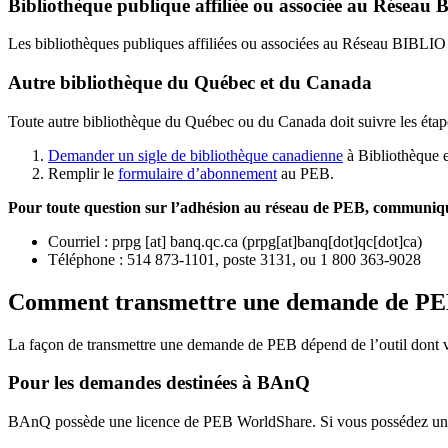
Bibliothèque publique affiliée ou associée au Résea
Les bibliothèques publiques affiliées ou associées au Réseau BIBLI
Autre bibliothèque du Québec et du Canada
Toute autre bibliothèque du Québec ou du Canada doit suivre les étap
Demander un sigle de bibliothèque canadienne
à Bibliothèque 
Remplir le
f
ormulaire d’abonnement
au PEB.
Pour toute question sur l’adhésion au réseau de PEB,
communique
Courriel
:
prpg
[at]
banq.qc.ca
(
prpg[at]banq[dot]qc[dot]ca
)
Téléphone : 514 873-1101, poste 3131, ou 1 800 363-9028
Comment transmettre une demande de P
La façon de transmettre une demande de PEB dépend de l’outil dont vo
Pour les demandes destinées à BAnQ
BAnQ possède une licence de PEB WorldShare. Si vous possédez une l