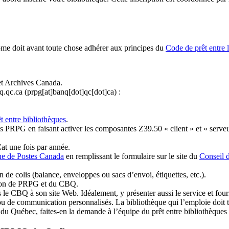
ome doit avant toute chose adhérer aux principes du
Code de prêt entre 
et Archives Canada.
q.qc.ca
(prpg[at]banq[dot]qc[dot]ca)
:
t entre bibliothèques
.
 PRPG en faisant activer les composantes Z39.50 « client » et « serveu
at une fois par année.
ue de Postes Canada
en remplissant le formulaire sur le site du
Conseil 
n de colis (balance, enveloppes ou sacs d’envoi, étiquettes, etc.).
ation de PRPG et du CBQ.
 le CBQ à son site Web. Idéalement, y présenter aussi le service et fourni
u de communication personnalisés. La bibliothèque qui l’emploie doit tou
s du Québec, faites-en la demande à l’équipe du prêt entre bibliothèqu