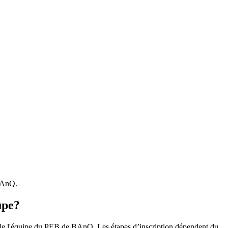
 BAnQ.
upe?
r le l'équipe du PEB de BAnQ. Les étapes d’inscription dépendent du