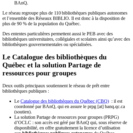
BAnQ.
Le réseau regroupe plus de 110
biblioth
è
ques publiques autonomes
et l
’
ensemble des R
é
seaux BIBLIO. Il est donc
à
la disposition de
plus de 90 % de la population du Qu
é
bec.
Des ententes particulières permettent aussi le PEB avec des
bibliothèques universitaires, collégiales et scolaires ainsi qu’avec des
bibliothèques gouvernementales ou spécialisées.
Le Catalogue des bibliothèques du
Québec et la solution Partage de
ressources pour groupes
Deux outils principaux soutiennent le réseau de prêt entre
bibliothèques publiques :
Le
Catalogue des bibliothèques du Québec (CBQ)
: il est
coordonné par BAnQ, qui en assure le
prpg
[at]
banq.qc.ca
(soutien)
.
La solution Partage de ressources pour groupes (PRPG)
d’OCLC : son accès est géré par BAnQ qui, sous réserve de
disponibilité, en offre gratuitement la licence d’utilisation