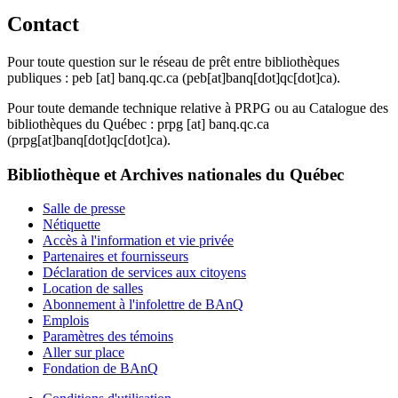
Contact
Pour toute question sur le réseau de prêt entre bibliothèques
publiques :
peb
[at]
banq.qc.ca
(peb[at]banq[dot]qc[dot]ca)
.
Pour toute demande technique relative à PRPG ou au Catalogue des
bibliothèques du Québec :
prpg
[at]
banq.qc.ca
(prpg[at]banq[dot]qc[dot]ca)
.
Bibliothèque et Archives nationales du Québec
Salle de presse
Nétiquette
Accès à l'information et vie privée
Partenaires et fournisseurs
Déclaration de services aux citoyens
Location de salles
Abonnement à l'infolettre de BAnQ
Emplois
Paramètres des témoins
Aller sur place
Fondation de BAnQ