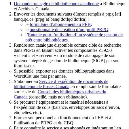
Demander un sigle de bibliothèque canadienne
à Bibliothèque
et Archives Canada.
Envoyer les documents suivants dûment remplis à
prpg
[at]
banq.qc.ca
(prpg[at]banq[dot]qc[dot]ca)
:
le
formulaire d’abonnement au PEB
;
le
questionnaire de création d’un profil PRPG
;
l’
Entente pour l’utilisation d’un système de gestion de
prêt entre bibliothèques
.
Rendre son catalogue disponible comme cible de recherche
dans PRPG en faisant activer les composantes Z39.50
« client » et « serveur » du module de catalogage de son
système intégré de gestion de bibliothèque (SIGB) par son
fournisseur
.
Si possible, exporter ses données bibliographiques dans
WorldCat une fois par année.
S’abonner au
Service d’expédition de documents de
bibliothèque de Postes Canada
en remplissant le formulaire
sur le site du
Conseil des bibliothèques urbaines du
Canada
(conseillé, mais non obligatoire).
Se procurer l’équipement et le matériel nécessaires à
l’expédition de colis (balance, enveloppes ou sacs d’envoi,
étiquettes, etc.).
Former son personnel au fonctionnement du PEB et à
l’utilisation de PRPG et du CBQ.
Faire connaître le service à ses abonnés en intégrant un lien