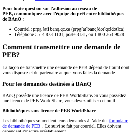
Pour toute question sur l’adhésion au réseau de
PEB,
communiquez avec l’équipe du prêt entre bibliothèques
de BAnQ :
Courriel
:
prpg
[at]
banq.qc.ca
(
prpg[at]banq[dot]qc[dot]ca
)
Téléphone : 514 873-1101, poste 3131, ou 1 800 363-9028
Comment transmettre une demande de
PEB?
La façon de transmettre une demande de PEB dépend de l’outil dont
vous disposez et du partenaire auquel vous faites la demande.
Pour les demandes destinées à BAnQ
BAnQ possède une licence de PEB WorldShare. Si vous possédez
une licence de PEB WorldShare, vous devez utiliser cet outil.
Bibliothèques sans licence de PEB WorldShare
Les bibliothèques soumettent leurs demandes à l’aide du
formulaire
de demande de PEB
.
Le suivi se fait par courriel.
Elles doivent
cependant s'inscrire préalablement.