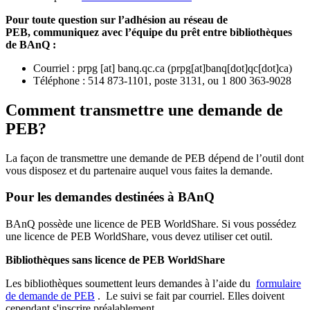
Pour toute question sur l’adhésion au réseau de
PEB,
communiquez avec l’équipe du prêt entre bibliothèques
de BAnQ :
Courriel
:
prpg
[at]
banq.qc.ca
(
prpg[at]banq[dot]qc[dot]ca
)
Téléphone : 514 873-1101, poste 3131, ou 1 800 363-9028
Comment transmettre une demande de
PEB?
La façon de transmettre une demande de PEB dépend de l’outil dont
vous disposez et du partenaire auquel vous faites la demande.
Pour les demandes destinées à BAnQ
BAnQ possède une licence de PEB WorldShare. Si vous possédez
une licence de PEB WorldShare, vous devez utiliser cet outil.
Bibliothèques sans licence de PEB WorldShare
Les bibliothèques soumettent leurs demandes à l’aide du
formulaire
de demande de PEB
.
Le suivi se fait par courriel.
Elles doivent
cependant s'inscrire préalablement.