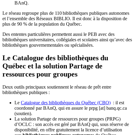
BAnQ.
Le réseau regroupe plus de 110
biblioth
è
ques publiques autonomes
et l
’
ensemble des R
é
seaux BIBLIO. Il est donc
à
la disposition de
plus de 90 % de la population du Qu
é
bec.
Des ententes particulières permettent aussi le PEB avec des
bibliothèques universitaires, collégiales et scolaires ainsi qu’avec des
bibliothèques gouvernementales ou spécialisées.
Le Catalogue des bibliothèques du
Québec et la solution Partage de
ressources pour groupes
Deux outils principaux soutiennent le réseau de prêt entre
bibliothèques publiques :
Le
Catalogue des bibliothèques du Québec (CBQ)
: il est
coordonné par BAnQ, qui en assure le
prpg
[at]
banq.qc.ca
(soutien)
.
La solution Partage de ressources pour groupes (PRPG)
d’OCLC : son accès est géré par BAnQ qui, sous réserve de
disponibilité, en offre gratuitement la licence d’utilisation