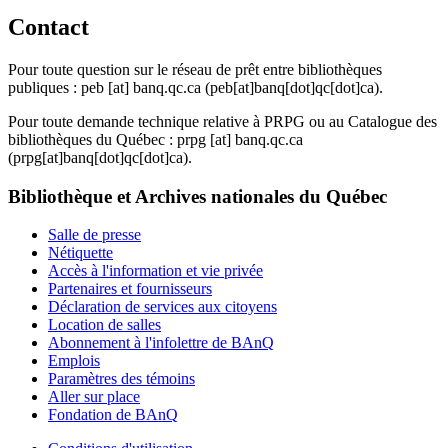
Contact
Pour toute question sur le réseau de prêt entre bibliothèques
publiques :
peb
[at]
banq.qc.ca
(peb[at]banq[dot]qc[dot]ca)
.
Pour toute demande technique relative à PRPG ou au Catalogue des
bibliothèques du Québec :
prpg
[at]
banq.qc.ca
(prpg[at]banq[dot]qc[dot]ca)
.
Bibliothèque et Archives nationales du Québec
Salle de presse
Nétiquette
Accès à l'information et vie privée
Partenaires et fournisseurs
Déclaration de services aux citoyens
Location de salles
Abonnement à l'infolettre de BAnQ
Emplois
Paramètres des témoins
Aller sur place
Fondation de BAnQ