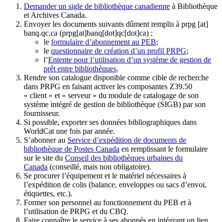
Demander un sigle de bibliothèque canadienne
à Bibliothèque
et Archives Canada.
Envoyer les documents suivants dûment remplis à
prpg
[at]
banq.qc.ca
(prpg[at]banq[dot]qc[dot]ca)
:
le
formulaire d’abonnement au PEB
;
le
questionnaire de création d’un profil PRPG
;
l’
Entente pour l’utilisation d’un système de gestion de
prêt entre bibliothèques
.
Rendre son catalogue disponible comme cible de recherche
dans PRPG en faisant activer les composantes Z39.50
« client » et « serveur » du module de catalogage de son
système intégré de gestion de bibliothèque (SIGB) par son
fournisseur
.
Si possible, exporter ses données bibliographiques dans
WorldCat une fois par année.
S’abonner au
Service d’expédition de documents de
bibliothèque de Postes Canada
en remplissant le formulaire
sur le site du
Conseil des bibliothèques urbaines du
Canada
(conseillé, mais non obligatoire).
Se procurer l’équipement et le matériel nécessaires à
l’expédition de colis (balance, enveloppes ou sacs d’envoi,
étiquettes, etc.).
Former son personnel au fonctionnement du PEB et à
l’utilisation de PRPG et du CBQ.
Faire connaître le service à ses abonnés en intégrant un lien