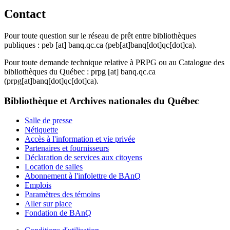
Contact
Pour toute question sur le réseau de prêt entre bibliothèques
publiques :
peb
[at]
banq.qc.ca
(peb[at]banq[dot]qc[dot]ca)
.
Pour toute demande technique relative à PRPG ou au Catalogue des
bibliothèques du Québec :
prpg
[at]
banq.qc.ca
(prpg[at]banq[dot]qc[dot]ca)
.
Bibliothèque et Archives nationales du Québec
Salle de presse
Nétiquette
Accès à l'information et vie privée
Partenaires et fournisseurs
Déclaration de services aux citoyens
Location de salles
Abonnement à l'infolettre de BAnQ
Emplois
Paramètres des témoins
Aller sur place
Fondation de BAnQ