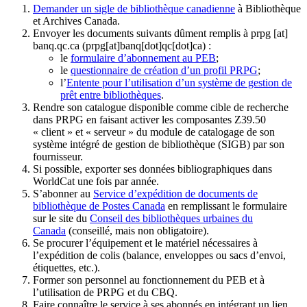
Demander un sigle de bibliothèque canadienne
à Bibliothèque
et Archives Canada.
Envoyer les documents suivants dûment remplis à
prpg
[at]
banq.qc.ca
(prpg[at]banq[dot]qc[dot]ca)
:
le
formulaire d’abonnement au PEB
;
le
questionnaire de création d’un profil PRPG
;
l’
Entente pour l’utilisation d’un système de gestion de
prêt entre bibliothèques
.
Rendre son catalogue disponible comme cible de recherche
dans PRPG en faisant activer les composantes Z39.50
« client » et « serveur » du module de catalogage de son
système intégré de gestion de bibliothèque (SIGB) par son
fournisseur
.
Si possible, exporter ses données bibliographiques dans
WorldCat une fois par année.
S’abonner au
Service d’expédition de documents de
bibliothèque de Postes Canada
en remplissant le formulaire
sur le site du
Conseil des bibliothèques urbaines du
Canada
(conseillé, mais non obligatoire).
Se procurer l’équipement et le matériel nécessaires à
l’expédition de colis (balance, enveloppes ou sacs d’envoi,
étiquettes, etc.).
Former son personnel au fonctionnement du PEB et à
l’utilisation de PRPG et du CBQ.
Faire connaître le service à ses abonnés en intégrant un lien