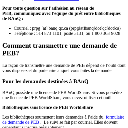
Pour toute question sur l’adhésion au réseau de
PEB,
communiquez avec l’équipe du prêt entre bibliothèques
de BAnQ :
Courriel
:
prpg
[at]
banq.qc.ca
(
prpg[at]banq[dot]qc[dot]ca
)
Téléphone : 514 873-1101, poste 3131, ou 1 800 363-9028
Comment transmettre une demande de
PEB?
La façon de transmettre une demande de PEB dépend de l’outil dont
vous disposez et du partenaire auquel vous faites la demande.
Pour les demandes destinées à BAnQ
BAnQ possède une licence de PEB WorldShare. Si vous possédez
une licence de PEB WorldShare, vous devez utiliser cet outil.
Bibliothèques sans licence de PEB WorldShare
Les bibliothèques soumettent leurs demandes à l’aide du
formulaire
de demande de PEB
.
Le suivi se fait par courriel.
Elles doivent
cependant s'inscrire préalablement.