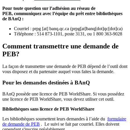
Pour toute question sur l’adhésion au réseau de
PEB,
communiquez avec l’équipe du prêt entre bibliothèques
de BAnQ :
Courriel
:
prpg
[at]
banq.qc.ca
(
prpg[at]banq[dot]qc[dot]ca
)
Téléphone : 514 873-1101, poste 3131, ou 1 800 363-9028
Comment transmettre une demande de
PEB?
La façon de transmettre une demande de PEB dépend de l’outil dont
vous disposez et du partenaire auquel vous faites la demande.
Pour les demandes destinées à BAnQ
BAnQ possède une licence de PEB WorldShare. Si vous possédez
une licence de PEB WorldShare, vous devez utiliser cet outil.
Bibliothèques sans licence de PEB WorldShare
Les bibliothèques soumettent leurs demandes à l’aide du
formulaire
de demande de PEB
.
Le suivi se fait par courriel.
Elles doivent
cependant s'inscrire préalablement.