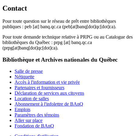
Contact
Pour toute question sur le réseau de prêt entre bibliothèques
publiques :
peb
[at]
banq.qc.ca
(peb[at]banq[dot]qc[dot]ca)
.
Pour toute demande technique relative à PRPG ou au Catalogue des
bibliothèques du Québec :
prpg
[at]
banq.qc.ca
(prpg[at]banq[dot]qc[dot]ca)
.
Bibliothèque et Archives nationales du Québec
Salle de presse
Nétiquette
Accès à l'information et vie privée
Partenaires et fournisseurs
Déclaration de services aux citoyens
Location de salles
Abonnement à l'infolettre de BAnQ
Emplois
Paramètres des témoins
Aller sur place
Fondation de BAnQ