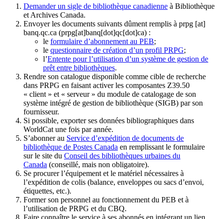
Demander un sigle de bibliothèque canadienne
à Bibliothèque
et Archives Canada.
Envoyer les documents suivants dûment remplis à
prpg
[at]
banq.qc.ca
(prpg[at]banq[dot]qc[dot]ca)
:
le
formulaire d’abonnement au PEB
;
le
questionnaire de création d’un profil PRPG
;
l’
Entente pour l’utilisation d’un système de gestion de
prêt entre bibliothèques
.
Rendre son catalogue disponible comme cible de recherche
dans PRPG en faisant activer les composantes Z39.50
« client » et « serveur » du module de catalogage de son
système intégré de gestion de bibliothèque (SIGB) par son
fournisseur
.
Si possible, exporter ses données bibliographiques dans
WorldCat une fois par année.
S’abonner au
Service d’expédition de documents de
bibliothèque de Postes Canada
en remplissant le formulaire
sur le site du
Conseil des bibliothèques urbaines du
Canada
(conseillé, mais non obligatoire).
Se procurer l’équipement et le matériel nécessaires à
l’expédition de colis (balance, enveloppes ou sacs d’envoi,
étiquettes, etc.).
Former son personnel au fonctionnement du PEB et à
l’utilisation de PRPG et du CBQ.
Faire connaître le service à ses abonnés en intégrant un lien