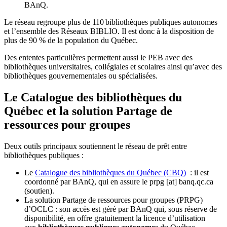
BAnQ.
Le réseau regroupe plus de 110
biblioth
è
ques publiques autonomes
et l
’
ensemble des R
é
seaux BIBLIO. Il est donc
à
la disposition de
plus de 90 % de la population du Qu
é
bec.
Des ententes particulières permettent aussi le PEB avec des
bibliothèques universitaires, collégiales et scolaires ainsi qu’avec des
bibliothèques gouvernementales ou spécialisées.
Le Catalogue des bibliothèques du
Québec et la solution Partage de
ressources pour groupes
Deux outils principaux soutiennent le réseau de prêt entre
bibliothèques publiques :
Le
Catalogue des bibliothèques du Québec (CBQ)
: il est
coordonné par BAnQ, qui en assure le
prpg
[at]
banq.qc.ca
(soutien)
.
La solution Partage de ressources pour groupes (PRPG)
d’OCLC : son accès est géré par BAnQ qui, sous réserve de
disponibilité, en offre gratuitement la licence d’utilisation