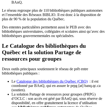
BAnQ.
Le réseau regroupe plus de 110
biblioth
è
ques publiques autonomes
et l
’
ensemble des R
é
seaux BIBLIO. Il est donc
à
la disposition de
plus de 90 % de la population du Qu
é
bec.
Des ententes particulières permettent aussi le PEB avec des
bibliothèques universitaires, collégiales et scolaires ainsi qu’avec des
bibliothèques gouvernementales ou spécialisées.
Le Catalogue des bibliothèques du
Québec et la solution Partage de
ressources pour groupes
Deux outils principaux soutiennent le réseau de prêt entre
bibliothèques publiques :
Le
Catalogue des bibliothèques du Québec (CBQ)
: il est
coordonné par BAnQ, qui en assure le
prpg
[at]
banq.qc.ca
(soutien)
.
La solution Partage de ressources pour groupes (PRPG)
d’OCLC : son accès est géré par BAnQ qui, sous réserve de
disponibilité, en offre gratuitement la licence d’utilisation