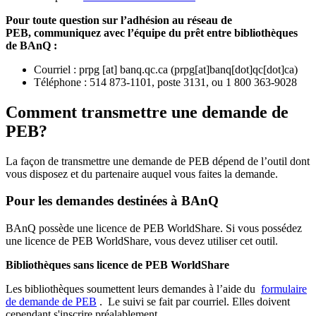
Pour toute question sur l’adhésion au réseau de
PEB,
communiquez avec l’équipe du prêt entre bibliothèques
de BAnQ :
Courriel
:
prpg
[at]
banq.qc.ca
(
prpg[at]banq[dot]qc[dot]ca
)
Téléphone : 514 873-1101, poste 3131, ou 1 800 363-9028
Comment transmettre une demande de
PEB?
La façon de transmettre une demande de PEB dépend de l’outil dont
vous disposez et du partenaire auquel vous faites la demande.
Pour les demandes destinées à BAnQ
BAnQ possède une licence de PEB WorldShare. Si vous possédez
une licence de PEB WorldShare, vous devez utiliser cet outil.
Bibliothèques sans licence de PEB WorldShare
Les bibliothèques soumettent leurs demandes à l’aide du
formulaire
de demande de PEB
.
Le suivi se fait par courriel.
Elles doivent
cependant s'inscrire préalablement.