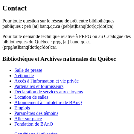
Contact
Pour toute question sur le réseau de prêt entre bibliothèques
publiques :
peb
[at]
banq.qc.ca
(peb[at]banq[dot]qc[dot]ca)
.
Pour toute demande technique relative à PRPG ou au Catalogue des
bibliothèques du Québec :
prpg
[at]
banq.qc.ca
(prpg[at]banq[dot]qc[dot]ca)
.
Bibliothèque et Archives nationales du Québec
Salle de presse
Nétiquette
Accès à l'information et vie privée
Partenaires et fournisseurs
Déclaration de services aux citoyens
Location de salles
Abonnement à l'infolettre de BAnQ
Emplois
Paramètres des témoins
Aller sur place
Fondation de BAnQ