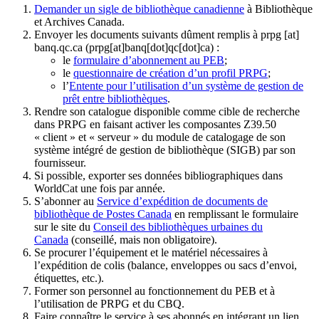
Demander un sigle de bibliothèque canadienne
à Bibliothèque
et Archives Canada.
Envoyer les documents suivants dûment remplis à
prpg
[at]
banq.qc.ca
(prpg[at]banq[dot]qc[dot]ca)
:
le
formulaire d’abonnement au PEB
;
le
questionnaire de création d’un profil PRPG
;
l’
Entente pour l’utilisation d’un système de gestion de
prêt entre bibliothèques
.
Rendre son catalogue disponible comme cible de recherche
dans PRPG en faisant activer les composantes Z39.50
« client » et « serveur » du module de catalogage de son
système intégré de gestion de bibliothèque (SIGB) par son
fournisseur
.
Si possible, exporter ses données bibliographiques dans
WorldCat une fois par année.
S’abonner au
Service d’expédition de documents de
bibliothèque de Postes Canada
en remplissant le formulaire
sur le site du
Conseil des bibliothèques urbaines du
Canada
(conseillé, mais non obligatoire).
Se procurer l’équipement et le matériel nécessaires à
l’expédition de colis (balance, enveloppes ou sacs d’envoi,
étiquettes, etc.).
Former son personnel au fonctionnement du PEB et à
l’utilisation de PRPG et du CBQ.
Faire connaître le service à ses abonnés en intégrant un lien