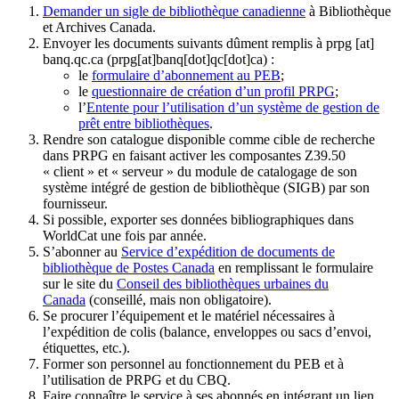
Demander un sigle de bibliothèque canadienne
à Bibliothèque
et Archives Canada.
Envoyer les documents suivants dûment remplis à
prpg
[at]
banq.qc.ca
(prpg[at]banq[dot]qc[dot]ca)
:
le
formulaire d’abonnement au PEB
;
le
questionnaire de création d’un profil PRPG
;
l’
Entente pour l’utilisation d’un système de gestion de
prêt entre bibliothèques
.
Rendre son catalogue disponible comme cible de recherche
dans PRPG en faisant activer les composantes Z39.50
« client » et « serveur » du module de catalogage de son
système intégré de gestion de bibliothèque (SIGB) par son
fournisseur
.
Si possible, exporter ses données bibliographiques dans
WorldCat une fois par année.
S’abonner au
Service d’expédition de documents de
bibliothèque de Postes Canada
en remplissant le formulaire
sur le site du
Conseil des bibliothèques urbaines du
Canada
(conseillé, mais non obligatoire).
Se procurer l’équipement et le matériel nécessaires à
l’expédition de colis (balance, enveloppes ou sacs d’envoi,
étiquettes, etc.).
Former son personnel au fonctionnement du PEB et à
l’utilisation de PRPG et du CBQ.
Faire connaître le service à ses abonnés en intégrant un lien