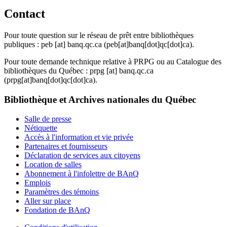
Contact
Pour toute question sur le réseau de prêt entre bibliothèques
publiques :
peb
[at]
banq.qc.ca
(peb[at]banq[dot]qc[dot]ca)
.
Pour toute demande technique relative à PRPG ou au Catalogue des
bibliothèques du Québec :
prpg
[at]
banq.qc.ca
(prpg[at]banq[dot]qc[dot]ca)
.
Bibliothèque et Archives nationales du Québec
Salle de presse
Nétiquette
Accès à l'information et vie privée
Partenaires et fournisseurs
Déclaration de services aux citoyens
Location de salles
Abonnement à l'infolettre de BAnQ
Emplois
Paramètres des témoins
Aller sur place
Fondation de BAnQ