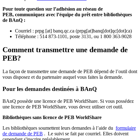
Pour toute question sur l’adhésion au réseau de
PEB,
communiquez avec l’équipe du prêt entre bibliothèques
de BAnQ :
Courriel
:
prpg
[at]
banq.qc.ca
(
prpg[at]banq[dot]qc[dot]ca
)
Téléphone : 514 873-1101, poste 3131, ou 1 800 363-9028
Comment transmettre une demande de
PEB?
La façon de transmettre une demande de PEB dépend de l’outil dont
vous disposez et du partenaire auquel vous faites la demande.
Pour les demandes destinées à BAnQ
BAnQ possède une licence de PEB WorldShare. Si vous possédez
une licence de PEB WorldShare, vous devez utiliser cet outil.
Bibliothèques sans licence de PEB WorldShare
Les bibliothèques soumettent leurs demandes à l’aide du
formulaire
de demande de PEB
.
Le suivi se fait par courriel.
Elles doivent
cependant s'inscrire préalablement.