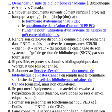
Demander un sigle de bibliothèque canadienne
à Bibliothèque
et Archives Canada.
Envoyer les documents suivants dûment remplis à
prpg
[at]
banq.qc.ca
(prpg[at]banq[dot]qc[dot]ca)
:
le
formulaire d’abonnement au PEB
;
le
questionnaire de création d’un profil PRPG
;
l’
Entente pour l’utilisation d’un système de gestion de
prêt entre bibliothèques
.
Rendre son catalogue disponible comme cible de recherche
dans PRPG en faisant activer les composantes Z39.50
« client » et « serveur » du module de catalogage de son
système intégré de gestion de bibliothèque (SIGB) par son
fournisseur
.
Si possible, exporter ses données bibliographiques dans
WorldCat une fois par année.
S’abonner au
Service d’expédition de documents de
bibliothèque de Postes Canada
en remplissant le formulaire
sur le site du
Conseil des bibliothèques urbaines du
Canada
(conseillé, mais non obligatoire).
Se procurer l’équipement et le matériel nécessaires à
l’expédition de colis (balance, enveloppes ou sacs d’envoi,
étiquettes, etc.).
Former son personnel au fonctionnement du PEB et à
l’utilisation de PRPG et du CBQ.
Faire connaître le service à ses abonnés en intégrant un lien