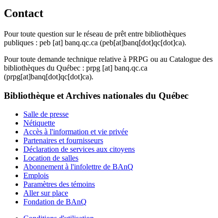
Contact
Pour toute question sur le réseau de prêt entre bibliothèques
publiques :
peb
[at]
banq.qc.ca
(peb[at]banq[dot]qc[dot]ca)
.
Pour toute demande technique relative à PRPG ou au Catalogue des
bibliothèques du Québec :
prpg
[at]
banq.qc.ca
(prpg[at]banq[dot]qc[dot]ca)
.
Bibliothèque et Archives nationales du Québec
Salle de presse
Nétiquette
Accès à l'information et vie privée
Partenaires et fournisseurs
Déclaration de services aux citoyens
Location de salles
Abonnement à l'infolettre de BAnQ
Emplois
Paramètres des témoins
Aller sur place
Fondation de BAnQ