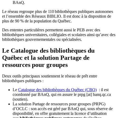
BAnQ.
Le réseau regroupe plus de 110
biblioth
è
ques publiques autonomes
et l
’
ensemble des R
é
seaux BIBLIO. Il est donc
à
la disposition de
plus de 90 % de la population du Qu
é
bec.
Des ententes particulières permettent aussi le PEB avec des
bibliothèques universitaires, collégiales et scolaires ainsi qu’avec des
bibliothèques gouvernementales ou spécialisées.
Le Catalogue des bibliothèques du
Québec et la solution Partage de
ressources pour groupes
Deux outils principaux soutiennent le réseau de prêt entre
bibliothèques publiques :
Le
Catalogue des bibliothèques du Québec (CBQ)
: il est
coordonné par BAnQ, qui en assure le
prpg
[at]
banq.qc.ca
(soutien)
.
La solution Partage de ressources pour groupes (PRPG)
d’OCLC : son accès est géré par BAnQ qui, sous réserve de
disponibilité, en offre gratuitement la licence d’utilisation