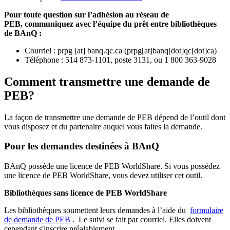
Pour toute question sur l’adhésion au réseau de
PEB,
communiquez avec l’équipe du prêt entre bibliothèques
de BAnQ :
Courriel
:
prpg
[at]
banq.qc.ca
(
prpg[at]banq[dot]qc[dot]ca
)
Téléphone : 514 873-1101, poste 3131, ou 1 800 363-9028
Comment transmettre une demande de
PEB?
La façon de transmettre une demande de PEB dépend de l’outil dont
vous disposez et du partenaire auquel vous faites la demande.
Pour les demandes destinées à BAnQ
BAnQ possède une licence de PEB WorldShare. Si vous possédez
une licence de PEB WorldShare, vous devez utiliser cet outil.
Bibliothèques sans licence de PEB WorldShare
Les bibliothèques soumettent leurs demandes à l’aide du
formulaire
de demande de PEB
.
Le suivi se fait par courriel.
Elles doivent
cependant s'inscrire préalablement.