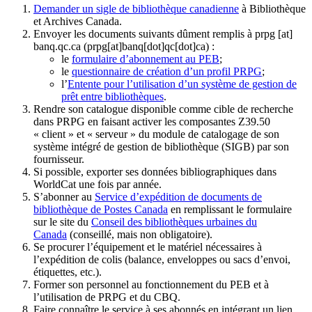
Demander un sigle de bibliothèque canadienne
à Bibliothèque
et Archives Canada.
Envoyer les documents suivants dûment remplis à
prpg
[at]
banq.qc.ca
(prpg[at]banq[dot]qc[dot]ca)
:
le
formulaire d’abonnement au PEB
;
le
questionnaire de création d’un profil PRPG
;
l’
Entente pour l’utilisation d’un système de gestion de
prêt entre bibliothèques
.
Rendre son catalogue disponible comme cible de recherche
dans PRPG en faisant activer les composantes Z39.50
« client » et « serveur » du module de catalogage de son
système intégré de gestion de bibliothèque (SIGB) par son
fournisseur
.
Si possible, exporter ses données bibliographiques dans
WorldCat une fois par année.
S’abonner au
Service d’expédition de documents de
bibliothèque de Postes Canada
en remplissant le formulaire
sur le site du
Conseil des bibliothèques urbaines du
Canada
(conseillé, mais non obligatoire).
Se procurer l’équipement et le matériel nécessaires à
l’expédition de colis (balance, enveloppes ou sacs d’envoi,
étiquettes, etc.).
Former son personnel au fonctionnement du PEB et à
l’utilisation de PRPG et du CBQ.
Faire connaître le service à ses abonnés en intégrant un lien