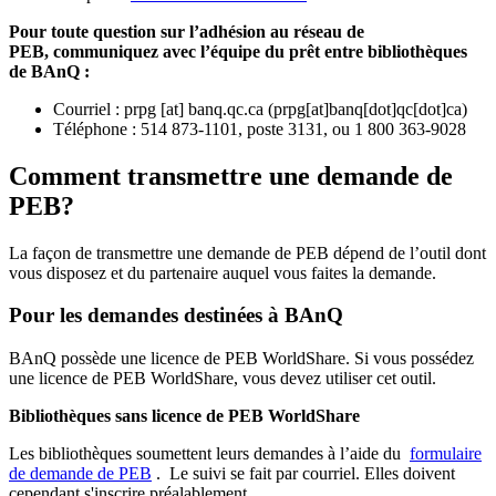
Pour toute question sur l’adhésion au réseau de
PEB,
communiquez avec l’équipe du prêt entre bibliothèques
de BAnQ :
Courriel
:
prpg
[at]
banq.qc.ca
(
prpg[at]banq[dot]qc[dot]ca
)
Téléphone : 514 873-1101, poste 3131, ou 1 800 363-9028
Comment transmettre une demande de
PEB?
La façon de transmettre une demande de PEB dépend de l’outil dont
vous disposez et du partenaire auquel vous faites la demande.
Pour les demandes destinées à BAnQ
BAnQ possède une licence de PEB WorldShare. Si vous possédez
une licence de PEB WorldShare, vous devez utiliser cet outil.
Bibliothèques sans licence de PEB WorldShare
Les bibliothèques soumettent leurs demandes à l’aide du
formulaire
de demande de PEB
.
Le suivi se fait par courriel.
Elles doivent
cependant s'inscrire préalablement.