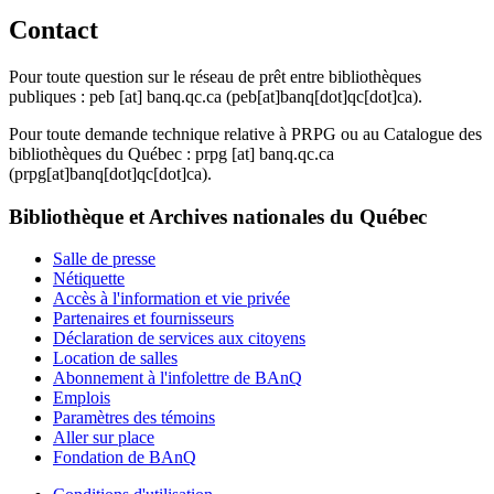
Contact
Pour toute question sur le réseau de prêt entre bibliothèques
publiques :
peb
[at]
banq.qc.ca
(peb[at]banq[dot]qc[dot]ca)
.
Pour toute demande technique relative à PRPG ou au Catalogue des
bibliothèques du Québec :
prpg
[at]
banq.qc.ca
(prpg[at]banq[dot]qc[dot]ca)
.
Bibliothèque et Archives nationales du Québec
Salle de presse
Nétiquette
Accès à l'information et vie privée
Partenaires et fournisseurs
Déclaration de services aux citoyens
Location de salles
Abonnement à l'infolettre de BAnQ
Emplois
Paramètres des témoins
Aller sur place
Fondation de BAnQ