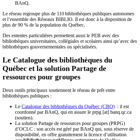
BAnQ.
Le réseau regroupe plus de 110
biblioth
è
ques publiques autonomes
et l
’
ensemble des R
é
seaux BIBLIO. Il est donc
à
la disposition de
plus de 90 % de la population du Qu
é
bec.
Des ententes particulières permettent aussi le PEB avec des
bibliothèques universitaires, collégiales et scolaires ainsi qu’avec des
bibliothèques gouvernementales ou spécialisées.
Le Catalogue des bibliothèques du
Québec et la solution Partage de
ressources pour groupes
Deux outils principaux soutiennent le réseau de prêt entre
bibliothèques publiques :
Le
Catalogue des bibliothèques du Québec (CBQ)
: il est
coordonné par BAnQ, qui en assure le
prpg
[at]
banq.qc.ca
(soutien)
.
La solution Partage de ressources pour groupes (PRPG)
d’OCLC : son accès est géré par BAnQ qui, sous réserve de
disponibilité, en offre gratuitement la licence d’utilisation