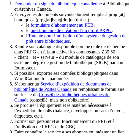
Demander un sigle de bibliothèque canadienne
à Bibliothèque
et Archives Canada.
Envoyer les documents suivants dûment remplis à
prpg
[at]
banq.qc.ca
(prpg[at]banq[dot]qc[dot]ca)
:
le
formulaire d’abonnement au PEB
;
le
questionnaire de création d’un profil PRPG
;
l’
Entente pour l’utilisation d’un système de gestion de
prêt entre bibliothèques
.
Rendre son catalogue disponible comme cible de recherche
dans PRPG en faisant activer les composantes Z39.50
« client » et « serveur » du module de catalogage de son
système intégré de gestion de bibliothèque (SIGB) par son
fournisseur
.
Si possible, exporter ses données bibliographiques dans
WorldCat une fois par année.
S’abonner au
Service d’expédition de documents de
bibliothèque de Postes Canada
en remplissant le formulaire
sur le site du
Conseil des bibliothèques urbaines du
Canada
(conseillé, mais non obligatoire).
Se procurer l’équipement et le matériel nécessaires à
l’expédition de colis (balance, enveloppes ou sacs d’envoi,
étiquettes, etc.).
Former son personnel au fonctionnement du PEB et à
l’utilisation de PRPG et du CBQ.
Faire connaître le service à ses abonnés en intégrant un lien