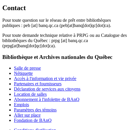
Contact
Pour toute question sur le réseau de prêt entre bibliothèques
publiques :
peb
[at]
banq.qc.ca
(peb[at]banq[dot]qc[dot]ca)
.
Pour toute demande technique relative à PRPG ou au Catalogue des
bibliothèques du Québec :
prpg
[at]
banq.qc.ca
(prpg[at]banq[dot]qc[dot]ca)
.
Bibliothèque et Archives nationales du Québec
Salle de presse
Nétiquette
Accès à l'information et vie privée
Partenaires et fournisseurs
Déclaration de services aux citoyens
Location de salles
Abonnement à l'infolettre de BAnQ
Emplois
Paramètres des témoins
Aller sur place
Fondation de BAnQ