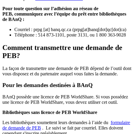
Pour toute question sur l’adhésion au réseau de
PEB,
communiquez avec l’équipe du prêt entre bibliothèques
de BAnQ :
Courriel
:
prpg
[at]
banq.qc.ca
(
prpg[at]banq[dot]qc[dot]ca
)
Téléphone : 514 873-1101, poste 3131, ou 1 800 363-9028
Comment transmettre une demande de
PEB?
La façon de transmettre une demande de PEB dépend de l’outil dont
vous disposez et du partenaire auquel vous faites la demande.
Pour les demandes destinées à BAnQ
BAnQ possède une licence de PEB WorldShare. Si vous possédez
une licence de PEB WorldShare, vous devez utiliser cet outil.
Bibliothèques sans licence de PEB WorldShare
Les bibliothèques soumettent leurs demandes à l’aide du
formulaire
de demande de PEB
.
Le suivi se fait par courriel.
Elles doivent
cependant s'inscrire préalablement.