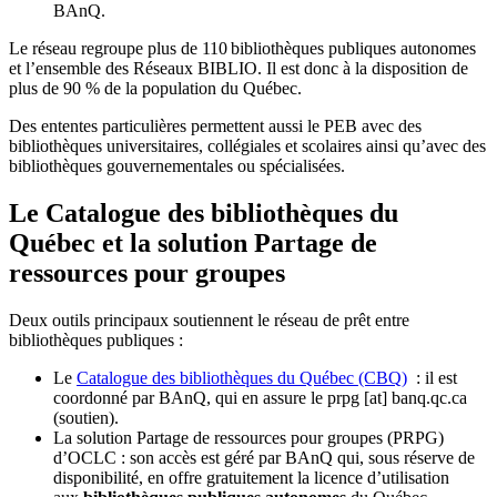
BAnQ.
Le réseau regroupe plus de 110
biblioth
è
ques publiques autonomes
et l
’
ensemble des R
é
seaux BIBLIO. Il est donc
à
la disposition de
plus de 90 % de la population du Qu
é
bec.
Des ententes particulières permettent aussi le PEB avec des
bibliothèques universitaires, collégiales et scolaires ainsi qu’avec des
bibliothèques gouvernementales ou spécialisées.
Le Catalogue des bibliothèques du
Québec et la solution Partage de
ressources pour groupes
Deux outils principaux soutiennent le réseau de prêt entre
bibliothèques publiques :
Le
Catalogue des bibliothèques du Québec (CBQ)
: il est
coordonné par BAnQ, qui en assure le
prpg
[at]
banq.qc.ca
(soutien)
.
La solution Partage de ressources pour groupes (PRPG)
d’OCLC : son accès est géré par BAnQ qui, sous réserve de
disponibilité, en offre gratuitement la licence d’utilisation