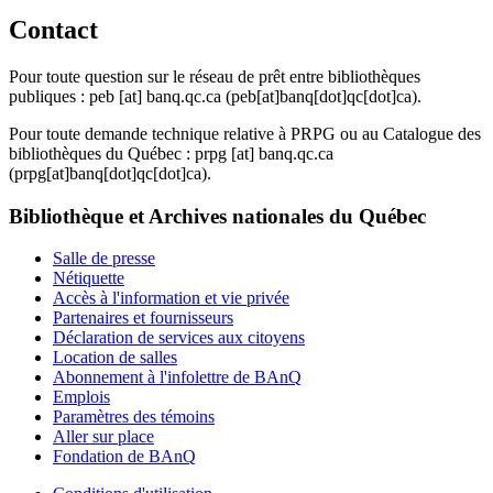
Contact
Pour toute question sur le réseau de prêt entre bibliothèques
publiques :
peb
[at]
banq.qc.ca
(peb[at]banq[dot]qc[dot]ca)
.
Pour toute demande technique relative à PRPG ou au Catalogue des
bibliothèques du Québec :
prpg
[at]
banq.qc.ca
(prpg[at]banq[dot]qc[dot]ca)
.
Bibliothèque et Archives nationales du Québec
Salle de presse
Nétiquette
Accès à l'information et vie privée
Partenaires et fournisseurs
Déclaration de services aux citoyens
Location de salles
Abonnement à l'infolettre de BAnQ
Emplois
Paramètres des témoins
Aller sur place
Fondation de BAnQ