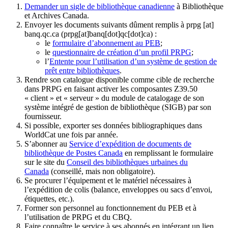
Demander un sigle de bibliothèque canadienne
à Bibliothèque
et Archives Canada.
Envoyer les documents suivants dûment remplis à
prpg
[at]
banq.qc.ca
(prpg[at]banq[dot]qc[dot]ca)
:
le
formulaire d’abonnement au PEB
;
le
questionnaire de création d’un profil PRPG
;
l’
Entente pour l’utilisation d’un système de gestion de
prêt entre bibliothèques
.
Rendre son catalogue disponible comme cible de recherche
dans PRPG en faisant activer les composantes Z39.50
« client » et « serveur » du module de catalogage de son
système intégré de gestion de bibliothèque (SIGB) par son
fournisseur
.
Si possible, exporter ses données bibliographiques dans
WorldCat une fois par année.
S’abonner au
Service d’expédition de documents de
bibliothèque de Postes Canada
en remplissant le formulaire
sur le site du
Conseil des bibliothèques urbaines du
Canada
(conseillé, mais non obligatoire).
Se procurer l’équipement et le matériel nécessaires à
l’expédition de colis (balance, enveloppes ou sacs d’envoi,
étiquettes, etc.).
Former son personnel au fonctionnement du PEB et à
l’utilisation de PRPG et du CBQ.
Faire connaître le service à ses abonnés en intégrant un lien