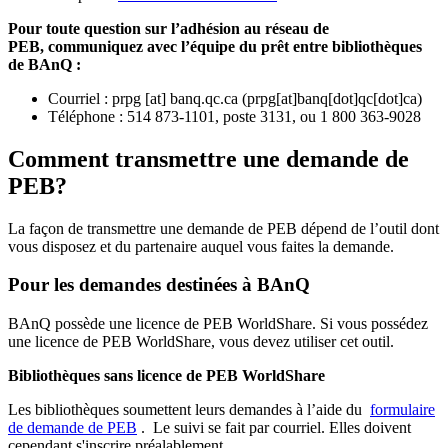
Pour toute question sur l’adhésion au réseau de
PEB,
communiquez avec l’équipe du prêt entre bibliothèques
de BAnQ :
Courriel
:
prpg
[at]
banq.qc.ca
(
prpg[at]banq[dot]qc[dot]ca
)
Téléphone : 514 873-1101, poste 3131, ou 1 800 363-9028
Comment transmettre une demande de
PEB?
La façon de transmettre une demande de PEB dépend de l’outil dont
vous disposez et du partenaire auquel vous faites la demande.
Pour les demandes destinées à BAnQ
BAnQ possède une licence de PEB WorldShare. Si vous possédez
une licence de PEB WorldShare, vous devez utiliser cet outil.
Bibliothèques sans licence de PEB WorldShare
Les bibliothèques soumettent leurs demandes à l’aide du
formulaire
de demande de PEB
.
Le suivi se fait par courriel.
Elles doivent
cependant s'inscrire préalablement.