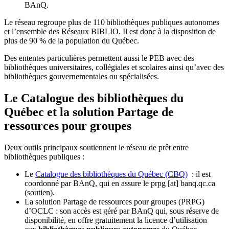
BAnQ.
Le réseau regroupe plus de 110
biblioth
è
ques publiques autonomes
et l
’
ensemble des R
é
seaux BIBLIO. Il est donc
à
la disposition de
plus de 90 % de la population du Qu
é
bec.
Des ententes particulières permettent aussi le PEB avec des
bibliothèques universitaires, collégiales et scolaires ainsi qu’avec des
bibliothèques gouvernementales ou spécialisées.
Le Catalogue des bibliothèques du
Québec et la solution Partage de
ressources pour groupes
Deux outils principaux soutiennent le réseau de prêt entre
bibliothèques publiques :
Le
Catalogue des bibliothèques du Québec (CBQ)
: il est
coordonné par BAnQ, qui en assure le
prpg
[at]
banq.qc.ca
(soutien)
.
La solution Partage de ressources pour groupes (PRPG)
d’OCLC : son accès est géré par BAnQ qui, sous réserve de
disponibilité, en offre gratuitement la licence d’utilisation