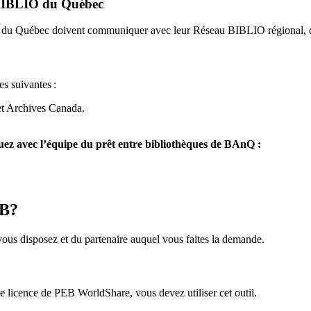
u BIBLIO du Québec
O du Québec doivent communiquer avec leur Réseau BIBLIO régional, q
es suivantes
:
et Archives Canada.
z avec l’équipe du prêt entre bibliothèques de BAnQ :
EB?
us disposez et du partenaire auquel vous faites la demande.
icence de PEB WorldShare, vous devez utiliser cet outil.