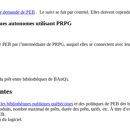
de demande de PEB
.
Le suivi se fait par courriel.
Elles doivent cependan
ques autonomes utilisant PRPG
EB par l’intermédiaire de PRPG, auquel elles se connectent avec leur i
u prêt entre bibliothèques de BAnQ)
.
antes
 les bibliothèques publiques québécoises
et des politiques de PEB des b
duits, nombre maximal de prêts, durée des prêts, tarifs, etc. À titre d’
EB.
n du logiciel.