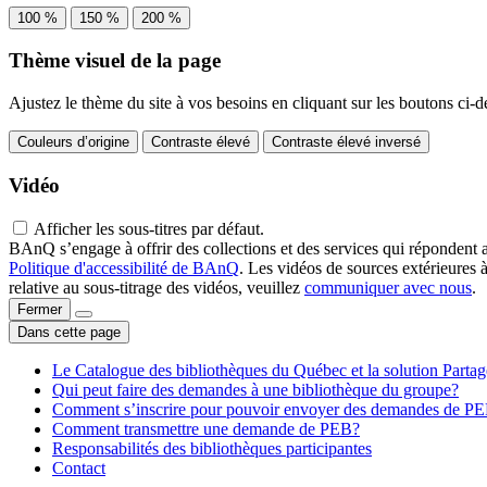
100 %
150 %
200 %
Thème visuel de la page
Ajustez le thème du site à vos besoins en cliquant sur les boutons ci-d
Couleurs d’origine
Contraste élevé
Contraste élevé inversé
Vidéo
Afficher les sous-titres par défaut.
BAnQ s’engage à offrir des collections et des services qui répondent 
Politique d'accessibilité de BAnQ
. Les vidéos de sources extérieures 
relative au sous-titrage des vidéos, veuillez
communiquer avec nous
.
Fermer
Dans cette page
Le Catalogue des bibliothèques du Québec et la solution Parta
Qui peut faire des demandes à une bibliothèque du groupe?
Comment s’inscrire pour pouvoir envoyer des demandes de P
Comment transmettre une demande de PEB?
Responsabilités des bibliothèques participantes
Contact