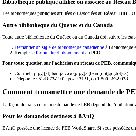
Bibliothèque publique affiliée ou associée au Résea
Les bibliothèques publiques affiliées ou associées au Réseau BIBLI
Autre bibliothèque du Québec et du Canada
Toute autre bibliothèque du Québec ou du Canada doit suivre les étap
Demander un sigle de bibliothèque canadienne
à Bibliothèque 
Remplir le
f
ormulaire d’abonnement
au PEB.
Pour toute question sur l’adhésion au réseau de PEB,
communique
Courriel
:
prpg
[at]
banq.qc.ca
(
prpg[at]banq[dot]qc[dot]ca
)
Téléphone : 514 873-1101, poste 3131, ou 1 800 363-9028
Comment transmettre une demande de P
La façon de transmettre une demande de PEB dépend de l’outil dont vo
Pour les demandes destinées à BAnQ
BAnQ possède une licence de PEB WorldShare. Si vous possédez une l