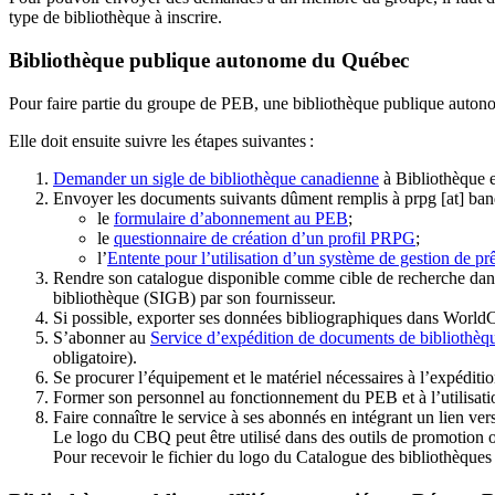
type de bibliothèque à inscrire.
Bibliothèque publique autonome du Québec
Pour faire partie du groupe de PEB, une bibliothèque publique auton
Elle doit ensuite suivre les étapes suivantes
:
Demander un sigle de bibliothèque canadienne
à Bibliothèque 
Envoyer les documents suivants dûment remplis à
prpg
[at]
ban
le
formulaire d’abonnement au PEB
;
le
questionnaire de création d’un profil PRPG
;
l’
Entente pour l’utilisation d’un système de gestion de prê
Rendre son catalogue disponible comme cible de recherche dans
bibliothèque (SIGB) par son fournisseur
.
Si possible, exporter ses données bibliographiques dans WorldC
S’abonner au
Service d’expédition de documents de bibliothèq
obligatoire).
Se procurer l’équipement et le matériel nécessaires à l’expéditio
Former son personnel au fonctionnement du PEB et à l’utilis
Faire connaître le service à ses abonnés en intégrant un lien vers
Le logo du CBQ peut être utilisé dans des outils de promotion o
Pour recevoir le fichier du logo du Catalogue des bibliothèque