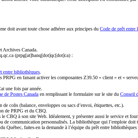
ome doit avant toute chose adhérer aux principes du
Code de prêt entre 
et Archives Canada.
q.qc.ca
(prpg[at]banq[dot]qc[dot]ca)
:
t entre bibliothèques
.
 PRPG en faisant activer les composantes Z39.50 « client » et « serveu
at une fois par année.
ue de Postes Canada
en remplissant le formulaire sur le site du
Conseil 
n de colis (balance, enveloppes ou sacs d’envoi, étiquettes, etc.).
ation de PRPG et du CBQ.
 le CBQ à son site Web. Idéalement, y présenter aussi le service et fourni
u de communication personnalisés. La bibliothèque qui l’emploie doit tou
s du Québec, faites-en la demande à l’équipe du prêt entre bibliothèqu