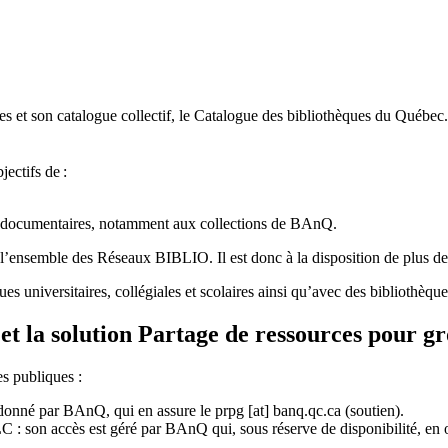
 et son catalogue collectif, le Catalogue des bibliothèques du Québec.
jectifs de
:
ces documentaires, notamment aux collections de BAnQ.
l
’
ensemble des R
é
seaux BIBLIO. Il est donc
à
la disposition de plus d
ues universitaires, collégiales et scolaires ainsi qu’avec des bibliothè
et la solution Partage de ressources pour g
es publiques :
rdonné par BAnQ, qui en assure le
prpg
[at]
banq.qc.ca
(soutien)
.
 son accès est géré par BAnQ qui, sous réserve de disponibilité, en off