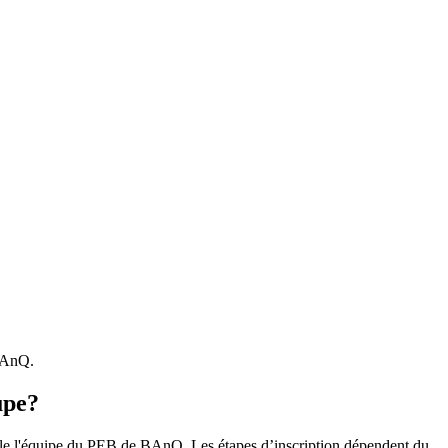
 BAnQ.
upe?
r le l'équipe du PEB de BAnQ. Les étapes d’inscription dépendent du