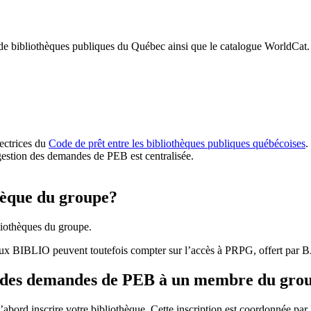
 de bibliothèques publiques du Québec ainsi que le catalogue WorldCat.
rectrices du
Code de prêt entre les bibliothèques publiques québécoises
.
gestion des demandes de PEB est centralisée.
hèque du groupe?
iothèques du groupe.
aux BIBLIO peuvent toutefois compter sur l’accès à PRPG, offert par
r des demandes de PEB à un membre du gro
bord inscrire votre bibliothèque. Cette inscription est coordonnée pa