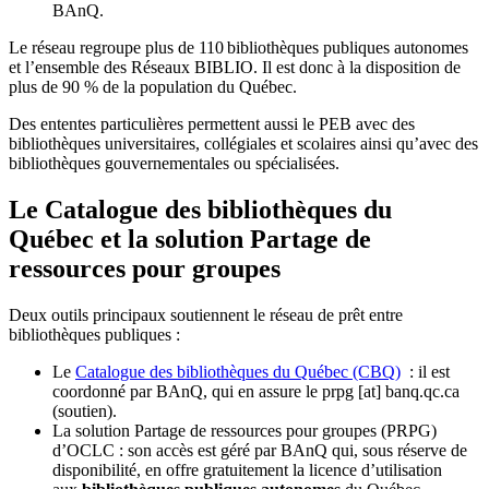
BAnQ.
Le réseau regroupe plus de 110
biblioth
è
ques publiques autonomes
et l
’
ensemble des R
é
seaux BIBLIO. Il est donc
à
la disposition de
plus de 90 % de la population du Qu
é
bec.
Des ententes particulières permettent aussi le PEB avec des
bibliothèques universitaires, collégiales et scolaires ainsi qu’avec des
bibliothèques gouvernementales ou spécialisées.
Le Catalogue des bibliothèques du
Québec et la solution Partage de
ressources pour groupes
Deux outils principaux soutiennent le réseau de prêt entre
bibliothèques publiques :
Le
Catalogue des bibliothèques du Québec (CBQ)
: il est
coordonné par BAnQ, qui en assure le
prpg
[at]
banq.qc.ca
(soutien)
.
La solution Partage de ressources pour groupes (PRPG)
d’OCLC : son accès est géré par BAnQ qui, sous réserve de
disponibilité, en offre gratuitement la licence d’utilisation