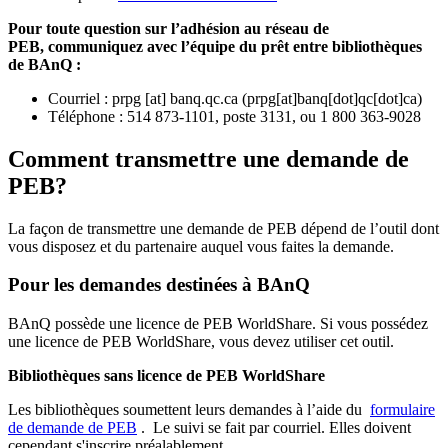
Pour toute question sur l’adhésion au réseau de
PEB,
communiquez avec l’équipe du prêt entre bibliothèques
de BAnQ :
Courriel
:
prpg
[at]
banq.qc.ca
(
prpg[at]banq[dot]qc[dot]ca
)
Téléphone : 514 873-1101, poste 3131, ou 1 800 363-9028
Comment transmettre une demande de
PEB?
La façon de transmettre une demande de PEB dépend de l’outil dont
vous disposez et du partenaire auquel vous faites la demande.
Pour les demandes destinées à BAnQ
BAnQ possède une licence de PEB WorldShare. Si vous possédez
une licence de PEB WorldShare, vous devez utiliser cet outil.
Bibliothèques sans licence de PEB WorldShare
Les bibliothèques soumettent leurs demandes à l’aide du
formulaire
de demande de PEB
.
Le suivi se fait par courriel.
Elles doivent
cependant s'inscrire préalablement.