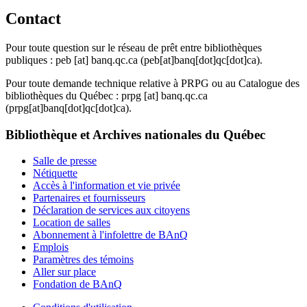
Contact
Pour toute question sur le réseau de prêt entre bibliothèques
publiques :
peb
[at]
banq.qc.ca
(peb[at]banq[dot]qc[dot]ca)
.
Pour toute demande technique relative à PRPG ou au Catalogue des
bibliothèques du Québec :
prpg
[at]
banq.qc.ca
(prpg[at]banq[dot]qc[dot]ca)
.
Bibliothèque et Archives nationales du Québec
Salle de presse
Nétiquette
Accès à l'information et vie privée
Partenaires et fournisseurs
Déclaration de services aux citoyens
Location de salles
Abonnement à l'infolettre de BAnQ
Emplois
Paramètres des témoins
Aller sur place
Fondation de BAnQ