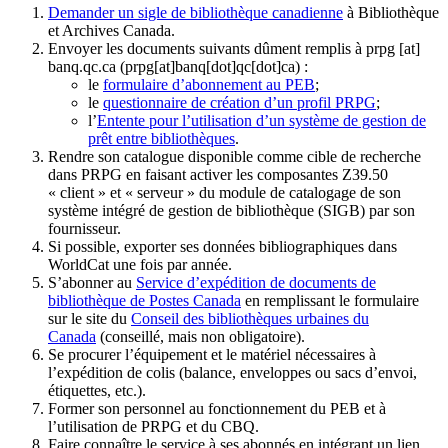
Demander un sigle de bibliothèque canadienne
à Bibliothèque
et Archives Canada.
Envoyer les documents suivants dûment remplis à
prpg
[at]
banq.qc.ca
(prpg[at]banq[dot]qc[dot]ca)
:
le
formulaire d’abonnement au PEB
;
le
questionnaire de création d’un profil PRPG
;
l’
Entente pour l’utilisation d’un système de gestion de
prêt entre bibliothèques
.
Rendre son catalogue disponible comme cible de recherche
dans PRPG en faisant activer les composantes Z39.50
« client » et « serveur » du module de catalogage de son
système intégré de gestion de bibliothèque (SIGB) par son
fournisseur
.
Si possible, exporter ses données bibliographiques dans
WorldCat une fois par année.
S’abonner au
Service d’expédition de documents de
bibliothèque de Postes Canada
en remplissant le formulaire
sur le site du
Conseil des bibliothèques urbaines du
Canada
(conseillé, mais non obligatoire).
Se procurer l’équipement et le matériel nécessaires à
l’expédition de colis (balance, enveloppes ou sacs d’envoi,
étiquettes, etc.).
Former son personnel au fonctionnement du PEB et à
l’utilisation de PRPG et du CBQ.
Faire connaître le service à ses abonnés en intégrant un lien