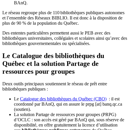
BAnQ.
Le réseau regroupe plus de 110
biblioth
è
ques publiques autonomes
et l
’
ensemble des R
é
seaux BIBLIO. Il est donc
à
la disposition de
plus de 90 % de la population du Qu
é
bec.
Des ententes particulières permettent aussi le PEB avec des
bibliothèques universitaires, collégiales et scolaires ainsi qu’avec des
bibliothèques gouvernementales ou spécialisées.
Le Catalogue des bibliothèques du
Québec et la solution Partage de
ressources pour groupes
Deux outils principaux soutiennent le réseau de prêt entre
bibliothèques publiques :
Le
Catalogue des bibliothèques du Québec (CBQ)
: il est
coordonné par BAnQ, qui en assure le
prpg
[at]
banq.qc.ca
(soutien)
.
La solution Partage de ressources pour groupes (PRPG)
d’OCLC : son accès est géré par BAnQ qui, sous réserve de
disponibilité, en offre gratuitement la licence d’utilisation