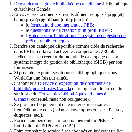
Demander un sigle de bibliothèque canadienne
à Bibliothèque
et Archives Canada.
Envoyer les documents suivants dûment remplis à
prpg
[at]
banq.qc.ca
(prpg[at]banq[dot]qc[dot]ca)
:
le
formulaire d’abonnement au PEB
;
le
questionnaire de création d’un profil PRPG
;
l’
Entente pour l’utilisation d’un système de gestion de
prêt entre bibliothèques
.
Rendre son catalogue disponible comme cible de recherche
dans PRPG en faisant activer les composantes Z39.50
« client » et « serveur » du module de catalogage de son
système intégré de gestion de bibliothèque (SIGB) par son
fournisseur
.
Si possible, exporter ses données bibliographiques dans
WorldCat une fois par année.
S’abonner au
Service d’expédition de documents de
bibliothèque de Postes Canada
en remplissant le formulaire
sur le site du
Conseil des bibliothèques urbaines du
Canada
(conseillé, mais non obligatoire).
Se procurer l’équipement et le matériel nécessaires à
l’expédition de colis (balance, enveloppes ou sacs d’envoi,
étiquettes, etc.).
Former son personnel au fonctionnement du PEB et à
l’utilisation de PRPG et du CBQ.
Faire connaître le service à ses abonnés en intégrant un lien