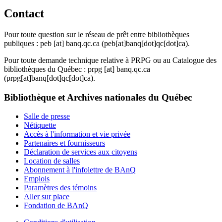
Contact
Pour toute question sur le réseau de prêt entre bibliothèques
publiques :
peb
[at]
banq.qc.ca
(peb[at]banq[dot]qc[dot]ca)
.
Pour toute demande technique relative à PRPG ou au Catalogue des
bibliothèques du Québec :
prpg
[at]
banq.qc.ca
(prpg[at]banq[dot]qc[dot]ca)
.
Bibliothèque et Archives nationales du Québec
Salle de presse
Nétiquette
Accès à l'information et vie privée
Partenaires et fournisseurs
Déclaration de services aux citoyens
Location de salles
Abonnement à l'infolettre de BAnQ
Emplois
Paramètres des témoins
Aller sur place
Fondation de BAnQ