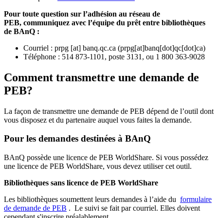
Pour toute question sur l’adhésion au réseau de
PEB,
communiquez avec l’équipe du prêt entre bibliothèques
de BAnQ :
Courriel
:
prpg
[at]
banq.qc.ca
(
prpg[at]banq[dot]qc[dot]ca
)
Téléphone : 514 873-1101, poste 3131, ou 1 800 363-9028
Comment transmettre une demande de
PEB?
La façon de transmettre une demande de PEB dépend de l’outil dont
vous disposez et du partenaire auquel vous faites la demande.
Pour les demandes destinées à BAnQ
BAnQ possède une licence de PEB WorldShare. Si vous possédez
une licence de PEB WorldShare, vous devez utiliser cet outil.
Bibliothèques sans licence de PEB WorldShare
Les bibliothèques soumettent leurs demandes à l’aide du
formulaire
de demande de PEB
.
Le suivi se fait par courriel.
Elles doivent
cependant s'inscrire préalablement.