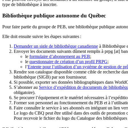
type de bibliothèque à inscrire.
Bibliothèque publique autonome du Québec
Pour faire partie du groupe de PEB, une bibliothèque publique auton
Elle doit ensuite suivre les étapes suivantes
:
Demander un sigle de bibliothèque canadienne
à Bibliothèque 
Envoyer les documents suivants dûment remplis à
prpg
[at]
ban
le
formulaire d’abonnement au PEB
;
le
questionnaire de création d’un profil PRPG
;
l’
Entente pour l’utilisation d’un système de gestion de prê
Rendre son catalogue disponible comme cible de recherche dans
bibliothèque (SIGB) par son fournisseur
.
Si possible, exporter ses données bibliographiques dans WorldC
S’abonner au
Service d’expédition de documents de bibliothèq
obligatoire).
Se procurer l’équipement et le matériel nécessaires à l’expéditio
Former son personnel au fonctionnement du PEB et à l’utilis
Faire connaître le service à ses abonnés en intégrant un lien vers
Le logo du CBQ peut être utilisé dans des outils de promotion o
Pour recevoir le fichier du logo du Catalogue des bibliothèque