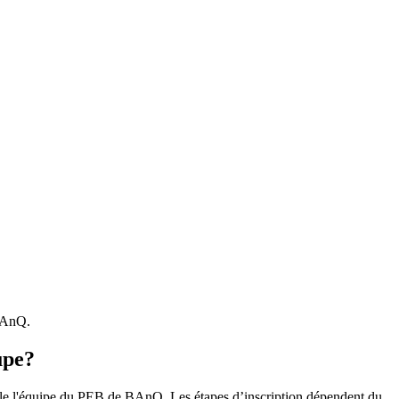
 BAnQ.
upe?
r le l'équipe du PEB de BAnQ. Les étapes d’inscription dépendent du