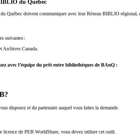
u BIBLIO du Québec
O du Québec doivent communiquer avec leur Réseau BIBLIO régional, q
es suivantes
:
et Archives Canada.
z avec l’équipe du prêt entre bibliothèques de BAnQ :
EB?
us disposez et du partenaire auquel vous faites la demande.
icence de PEB WorldShare, vous devez utiliser cet outil.