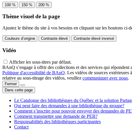
100 %
150 %
200 %
Thème visuel de la page
Ajustez le thème du site à vos besoins en cliquant sur les boutons ci-d
Couleurs d’origine
Contraste élevé
Contraste élevé inversé
Vidéo
Afficher les sous-titres par défaut.
BAnQ s’engage à offrir des collections et des services qui répondent 
Politique d'accessibilité de BAnQ
. Les vidéos de sources extérieures 
relative au sous-titrage des vidéos, veuillez
communiquer avec nous
.
Fermer
Dans cette page
Le Catalogue des bibliothèques du Québec et la solution Parta
Qui peut faire des demandes à une bibliothèque du groupe?
Comment s’inscrire pour pouvoir envoyer des demandes de P
Comment transmettre une demande de PEB?
Responsabilités des bibliothèques participantes
Contact