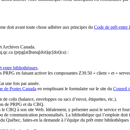
ome doit avant toute chose adhérer aux principes du
Code de prêt entre 
et Archives Canada.
q.qc.ca
(prpg[at]banq[dot]qc[dot]ca)
:
t entre bibliothèques
.
 PRPG en faisant activer les composantes Z39.50 « client » et « serveu
at une fois par année.
ue de Postes Canada
en remplissant le formulaire sur le site du
Conseil 
n de colis (balance, enveloppes ou sacs d’envoi, étiquettes, etc.).
ation de PRPG et du CBQ.
 le CBQ à son site Web. Idéalement, y présenter aussi le service et fourni
u de communication personnalisés. La bibliothèque qui l’emploie doit tou
s du Québec, faites-en la demande à l’équipe du prêt entre bibliothèqu