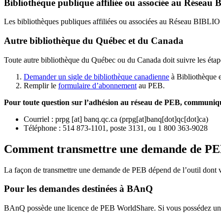
Bibliothèque publique affiliée ou associée au Résea
Les bibliothèques publiques affiliées ou associées au Réseau BIBLI
Autre bibliothèque du Québec et du Canada
Toute autre bibliothèque du Québec ou du Canada doit suivre les étap
Demander un sigle de bibliothèque canadienne
à Bibliothèque 
Remplir le
f
ormulaire d’abonnement
au PEB.
Pour toute question sur l’adhésion au réseau de PEB,
communique
Courriel
:
prpg
[at]
banq.qc.ca
(
prpg[at]banq[dot]qc[dot]ca
)
Téléphone : 514 873-1101, poste 3131, ou 1 800 363-9028
Comment transmettre une demande de P
La façon de transmettre une demande de PEB dépend de l’outil dont vo
Pour les demandes destinées à BAnQ
BAnQ possède une licence de PEB WorldShare. Si vous possédez une l