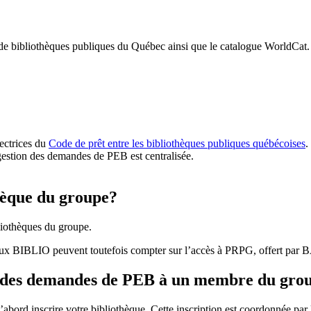
 de bibliothèques publiques du Québec ainsi que le catalogue WorldCat.
rectrices du
Code de prêt entre les bibliothèques publiques québécoises
.
gestion des demandes de PEB est centralisée.
hèque du groupe?
iothèques du groupe.
aux BIBLIO peuvent toutefois compter sur l’accès à PRPG, offert par
r des demandes de PEB à un membre du gro
bord inscrire votre bibliothèque. Cette inscription est coordonnée pa