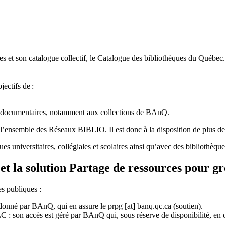
 et son catalogue collectif, le Catalogue des bibliothèques du Québec.
jectifs de
:
ces documentaires, notamment aux collections de BAnQ.
l
’
ensemble des R
é
seaux BIBLIO. Il est donc
à
la disposition de plus d
ues universitaires, collégiales et scolaires ainsi qu’avec des bibliothè
et la solution Partage de ressources pour g
es publiques :
rdonné par BAnQ, qui en assure le
prpg
[at]
banq.qc.ca
(soutien)
.
 son accès est géré par BAnQ qui, sous réserve de disponibilité, en off