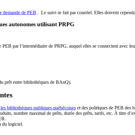
de demande de PEB
.
Le suivi se fait par courriel.
Elles doivent cependan
ques autonomes utilisant PRPG
EB par l’intermédiaire de PRPG, auquel elles se connectent avec leur i
u prêt entre bibliothèques de BAnQ)
.
antes
 les bibliothèques publiques québécoises
et des politiques de PEB des b
duits, nombre maximal de prêts, durée des prêts, tarifs, etc. À titre d’
EB.
n du logiciel.