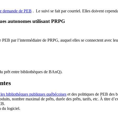
de demande de PEB
.
Le suivi se fait par courriel.
Elles doivent cependan
ques autonomes utilisant PRPG
EB par l’intermédiaire de PRPG, auquel elles se connectent avec leur i
u prêt entre bibliothèques de BAnQ)
.
antes
 les bibliothèques publiques québécoises
et des politiques de PEB des b
duits, nombre maximal de prêts, durée des prêts, tarifs, etc. À titre d’
EB.
n du logiciel.