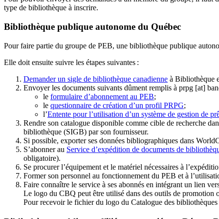
type de bibliothèque à inscrire.
Bibliothèque publique autonome du Québec
Pour faire partie du groupe de PEB, une bibliothèque publique auton
Elle doit ensuite suivre les étapes suivantes
:
Demander un sigle de bibliothèque canadienne
à Bibliothèque 
Envoyer les documents suivants dûment remplis à
prpg
[at]
ban
le
formulaire d’abonnement au PEB
;
le
questionnaire de création d’un profil PRPG
;
l’
Entente pour l’utilisation d’un système de gestion de prê
Rendre son catalogue disponible comme cible de recherche dans
bibliothèque (SIGB) par son fournisseur
.
Si possible, exporter ses données bibliographiques dans WorldC
S’abonner au
Service d’expédition de documents de bibliothèq
obligatoire).
Se procurer l’équipement et le matériel nécessaires à l’expéditio
Former son personnel au fonctionnement du PEB et à l’utilis
Faire connaître le service à ses abonnés en intégrant un lien vers
Le logo du CBQ peut être utilisé dans des outils de promotion o
Pour recevoir le fichier du logo du Catalogue des bibliothèque