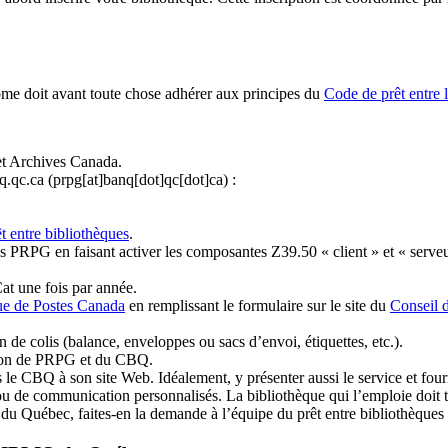
ome doit avant toute chose adhérer aux principes du
Code de prêt entre 
et Archives Canada.
q.qc.ca
(prpg[at]banq[dot]qc[dot]ca)
:
t entre bibliothèques
.
 PRPG en faisant activer les composantes Z39.50 « client » et « serveu
at une fois par année.
ue de Postes Canada
en remplissant le formulaire sur le site du
Conseil 
n de colis (balance, enveloppes ou sacs d’envoi, étiquettes, etc.).
ation de PRPG et du CBQ.
 le CBQ à son site Web. Idéalement, y présenter aussi le service et fourni
u de communication personnalisés. La bibliothèque qui l’emploie doit tou
s du Québec, faites-en la demande à l’équipe du prêt entre bibliothèqu