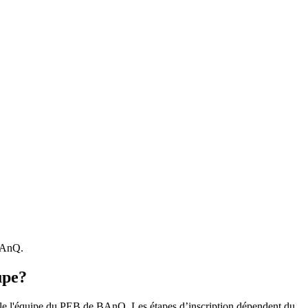
 BAnQ.
upe?
r le l'équipe du PEB de BAnQ. Les étapes d’inscription dépendent du