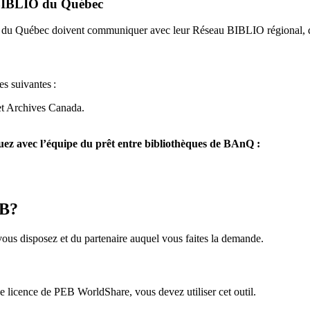
u BIBLIO du Québec
O du Québec doivent communiquer avec leur Réseau BIBLIO régional, q
es suivantes
:
et Archives Canada.
z avec l’équipe du prêt entre bibliothèques de BAnQ :
EB?
us disposez et du partenaire auquel vous faites la demande.
icence de PEB WorldShare, vous devez utiliser cet outil.