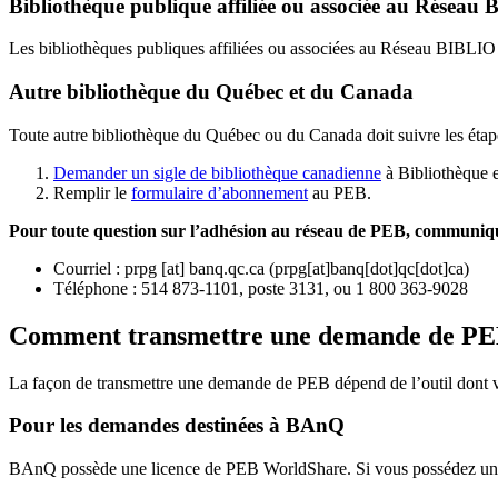
Bibliothèque publique affiliée ou associée au Résea
Les bibliothèques publiques affiliées ou associées au Réseau BIBLI
Autre bibliothèque du Québec et du Canada
Toute autre bibliothèque du Québec ou du Canada doit suivre les étap
Demander un sigle de bibliothèque canadienne
à Bibliothèque 
Remplir le
f
ormulaire d’abonnement
au PEB.
Pour toute question sur l’adhésion au réseau de PEB,
communique
Courriel
:
prpg
[at]
banq.qc.ca
(
prpg[at]banq[dot]qc[dot]ca
)
Téléphone : 514 873-1101, poste 3131, ou 1 800 363-9028
Comment transmettre une demande de P
La façon de transmettre une demande de PEB dépend de l’outil dont vo
Pour les demandes destinées à BAnQ
BAnQ possède une licence de PEB WorldShare. Si vous possédez une l