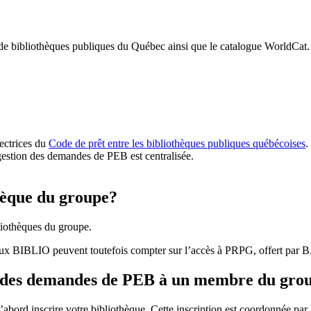
 de bibliothèques publiques du Québec ainsi que le catalogue WorldCat.
rectrices du
Code de prêt entre les bibliothèques publiques québécoises
.
gestion des demandes de PEB est centralisée.
hèque du groupe?
iothèques du groupe.
aux BIBLIO peuvent toutefois compter sur l’accès à PRPG, offert par
r des demandes de PEB à un membre du gro
bord inscrire votre bibliothèque. Cette inscription est coordonnée pa