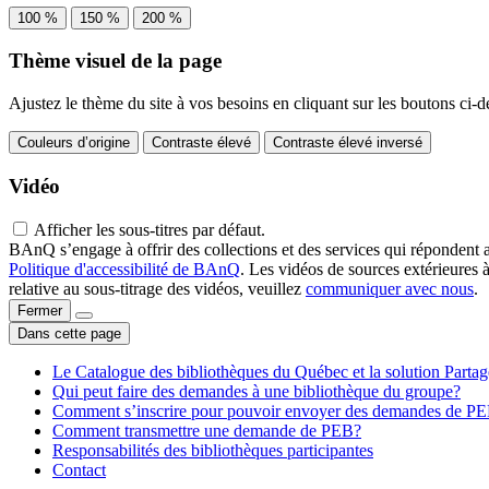
100 %
150 %
200 %
Thème visuel de la page
Ajustez le thème du site à vos besoins en cliquant sur les boutons ci-d
Couleurs d’origine
Contraste élevé
Contraste élevé inversé
Vidéo
Afficher les sous-titres par défaut.
BAnQ s’engage à offrir des collections et des services qui répondent 
Politique d'accessibilité de BAnQ
. Les vidéos de sources extérieures 
relative au sous-titrage des vidéos, veuillez
communiquer avec nous
.
Fermer
Dans cette page
Le Catalogue des bibliothèques du Québec et la solution Parta
Qui peut faire des demandes à une bibliothèque du groupe?
Comment s’inscrire pour pouvoir envoyer des demandes de P
Comment transmettre une demande de PEB?
Responsabilités des bibliothèques participantes
Contact