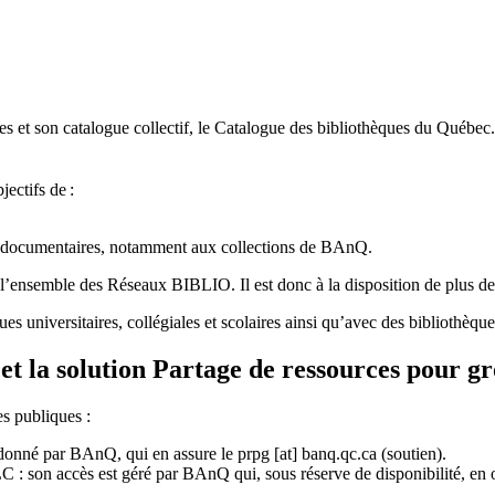
 et son catalogue collectif, le Catalogue des bibliothèques du Québec.
jectifs de
:
ces documentaires, notamment aux collections de BAnQ.
l
’
ensemble des R
é
seaux BIBLIO. Il est donc
à
la disposition de plus d
ues universitaires, collégiales et scolaires ainsi qu’avec des bibliothè
et la solution Partage de ressources pour g
es publiques :
rdonné par BAnQ, qui en assure le
prpg
[at]
banq.qc.ca
(soutien)
.
 son accès est géré par BAnQ qui, sous réserve de disponibilité, en off