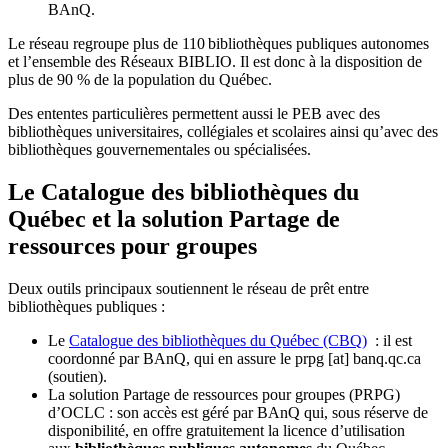
BAnQ.
Le réseau regroupe plus de 110
biblioth
è
ques publiques autonomes
et l
’
ensemble des R
é
seaux BIBLIO. Il est donc
à
la disposition de
plus de 90 % de la population du Qu
é
bec.
Des ententes particulières permettent aussi le PEB avec des
bibliothèques universitaires, collégiales et scolaires ainsi qu’avec des
bibliothèques gouvernementales ou spécialisées.
Le Catalogue des bibliothèques du
Québec et la solution Partage de
ressources pour groupes
Deux outils principaux soutiennent le réseau de prêt entre
bibliothèques publiques :
Le
Catalogue des bibliothèques du Québec (CBQ)
: il est
coordonné par BAnQ, qui en assure le
prpg
[at]
banq.qc.ca
(soutien)
.
La solution Partage de ressources pour groupes (PRPG)
d’OCLC : son accès est géré par BAnQ qui, sous réserve de
disponibilité, en offre gratuitement la licence d’utilisation