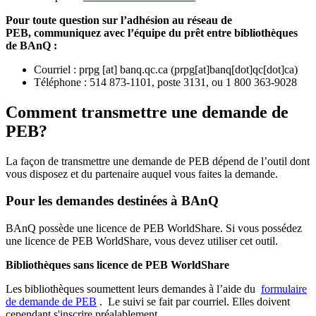
Pour toute question sur l’adhésion au réseau de
PEB,
communiquez avec l’équipe du prêt entre bibliothèques
de BAnQ :
Courriel
:
prpg
[at]
banq.qc.ca
(
prpg[at]banq[dot]qc[dot]ca
)
Téléphone : 514 873-1101, poste 3131, ou 1 800 363-9028
Comment transmettre une demande de
PEB?
La façon de transmettre une demande de PEB dépend de l’outil dont
vous disposez et du partenaire auquel vous faites la demande.
Pour les demandes destinées à BAnQ
BAnQ possède une licence de PEB WorldShare. Si vous possédez
une licence de PEB WorldShare, vous devez utiliser cet outil.
Bibliothèques sans licence de PEB WorldShare
Les bibliothèques soumettent leurs demandes à l’aide du
formulaire
de demande de PEB
.
Le suivi se fait par courriel.
Elles doivent
cependant s'inscrire préalablement.