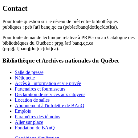
Contact
Pour toute question sur le réseau de prêt entre bibliothèques
publiques :
peb
[at]
banq.qc.ca
(peb[at]banq[dot]qc[dot]ca)
.
Pour toute demande technique relative à PRPG ou au Catalogue des
bibliothèques du Québec :
prpg
[at]
banq.qc.ca
(prpg[at]banq[dot]qc[dot]ca)
.
Bibliothèque et Archives nationales du Québec
Salle de presse
Nétiquette
Accès à l'information et vie privée
Partenaires et fournisseurs
Déclaration de services aux citoyens
Location de salles
Abonnement à l'infolettre de BAnQ
Emplois
Paramètres des témoins
Aller sur place
Fondation de BAnQ