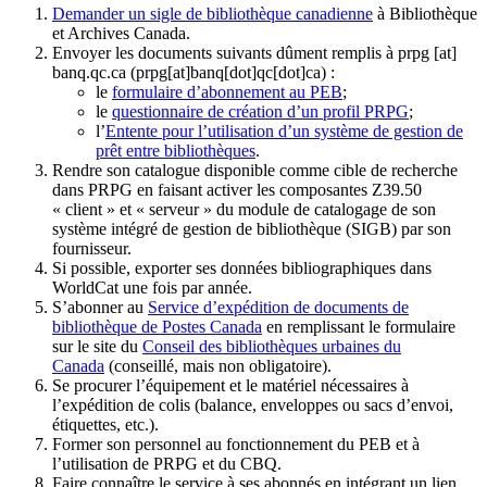
Demander un sigle de bibliothèque canadienne
à Bibliothèque
et Archives Canada.
Envoyer les documents suivants dûment remplis à
prpg
[at]
banq.qc.ca
(prpg[at]banq[dot]qc[dot]ca)
:
le
formulaire d’abonnement au PEB
;
le
questionnaire de création d’un profil PRPG
;
l’
Entente pour l’utilisation d’un système de gestion de
prêt entre bibliothèques
.
Rendre son catalogue disponible comme cible de recherche
dans PRPG en faisant activer les composantes Z39.50
« client » et « serveur » du module de catalogage de son
système intégré de gestion de bibliothèque (SIGB) par son
fournisseur
.
Si possible, exporter ses données bibliographiques dans
WorldCat une fois par année.
S’abonner au
Service d’expédition de documents de
bibliothèque de Postes Canada
en remplissant le formulaire
sur le site du
Conseil des bibliothèques urbaines du
Canada
(conseillé, mais non obligatoire).
Se procurer l’équipement et le matériel nécessaires à
l’expédition de colis (balance, enveloppes ou sacs d’envoi,
étiquettes, etc.).
Former son personnel au fonctionnement du PEB et à
l’utilisation de PRPG et du CBQ.
Faire connaître le service à ses abonnés en intégrant un lien