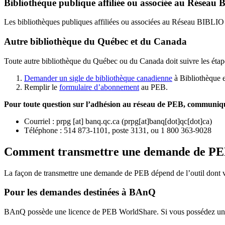
Bibliothèque publique affiliée ou associée au Résea
Les bibliothèques publiques affiliées ou associées au Réseau BIBLI
Autre bibliothèque du Québec et du Canada
Toute autre bibliothèque du Québec ou du Canada doit suivre les étap
Demander un sigle de bibliothèque canadienne
à Bibliothèque 
Remplir le
f
ormulaire d’abonnement
au PEB.
Pour toute question sur l’adhésion au réseau de PEB,
communique
Courriel
:
prpg
[at]
banq.qc.ca
(
prpg[at]banq[dot]qc[dot]ca
)
Téléphone : 514 873-1101, poste 3131, ou 1 800 363-9028
Comment transmettre une demande de P
La façon de transmettre une demande de PEB dépend de l’outil dont vo
Pour les demandes destinées à BAnQ
BAnQ possède une licence de PEB WorldShare. Si vous possédez une l