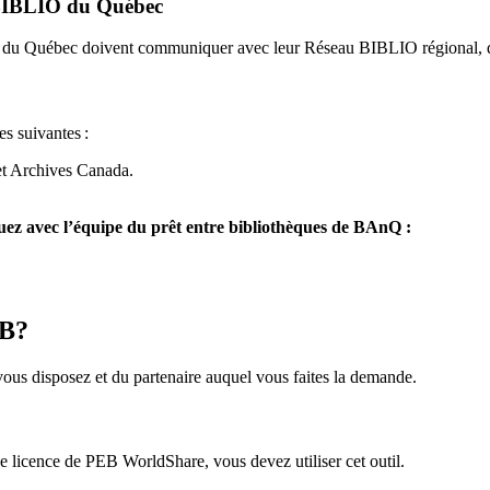
u BIBLIO du Québec
O du Québec doivent communiquer avec leur Réseau BIBLIO régional, q
es suivantes
:
et Archives Canada.
z avec l’équipe du prêt entre bibliothèques de BAnQ :
EB?
us disposez et du partenaire auquel vous faites la demande.
icence de PEB WorldShare, vous devez utiliser cet outil.