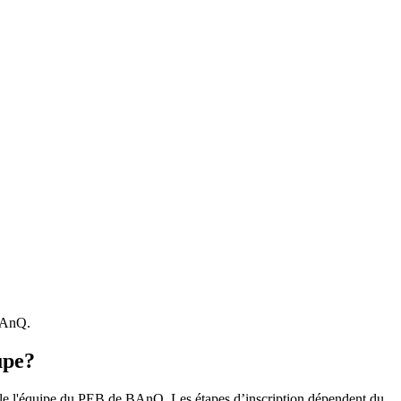
 BAnQ.
upe?
r le l'équipe du PEB de BAnQ. Les étapes d’inscription dépendent du