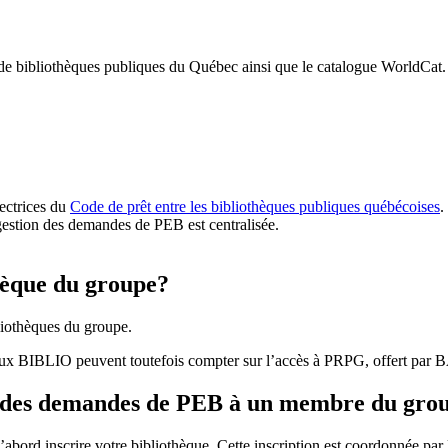
 de bibliothèques publiques du Québec ainsi que le catalogue WorldCat.
rectrices du
Code de prêt entre les bibliothèques publiques québécoises
.
gestion des demandes de PEB est centralisée.
hèque du groupe?
iothèques du groupe.
aux BIBLIO peuvent toutefois compter sur l’accès à PRPG, offert par
r des demandes de PEB à un membre du gro
bord inscrire votre bibliothèque. Cette inscription est coordonnée pa