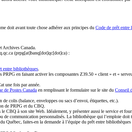
ome doit avant toute chose adhérer aux principes du
Code de prêt entre 
et Archives Canada.
q.qc.ca
(prpg[at]banq[dot]qc[dot]ca)
:
t entre bibliothèques
.
 PRPG en faisant activer les composantes Z39.50 « client » et « serveu
at une fois par année.
ue de Postes Canada
en remplissant le formulaire sur le site du
Conseil 
n de colis (balance, enveloppes ou sacs d’envoi, étiquettes, etc.).
ation de PRPG et du CBQ.
 le CBQ à son site Web. Idéalement, y présenter aussi le service et fourni
u de communication personnalisés. La bibliothèque qui l’emploie doit tou
s du Québec, faites-en la demande à l’équipe du prêt entre bibliothèqu