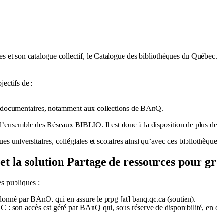
 et son catalogue collectif, le Catalogue des bibliothèques du Québec.
jectifs de
:
ces documentaires, notamment aux collections de BAnQ.
l
’
ensemble des R
é
seaux BIBLIO. Il est donc
à
la disposition de plus d
ues universitaires, collégiales et scolaires ainsi qu’avec des bibliothè
et la solution Partage de ressources pour g
es publiques :
rdonné par BAnQ, qui en assure le
prpg
[at]
banq.qc.ca
(soutien)
.
 son accès est géré par BAnQ qui, sous réserve de disponibilité, en off