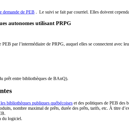
de demande de PEB
.
Le suivi se fait par courriel.
Elles doivent cependan
ques autonomes utilisant PRPG
EB par l’intermédiaire de PRPG, auquel elles se connectent avec leur i
u prêt entre bibliothèques de BAnQ)
.
antes
 les bibliothèques publiques québécoises
et des politiques de PEB des b
duits, nombre maximal de prêts, durée des prêts, tarifs, etc. À titre d’
EB.
n du logiciel.