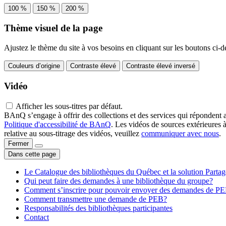
100 %
150 %
200 %
Thème visuel de la page
Ajustez le thème du site à vos besoins en cliquant sur les boutons ci-d
Couleurs d’origine
Contraste élevé
Contraste élevé inversé
Vidéo
Afficher les sous-titres par défaut.
BAnQ s’engage à offrir des collections et des services qui répondent 
Politique d'accessibilité de BAnQ
. Les vidéos de sources extérieures 
relative au sous-titrage des vidéos, veuillez
communiquer avec nous
.
Fermer
Dans cette page
Le Catalogue des bibliothèques du Québec et la solution Parta
Qui peut faire des demandes à une bibliothèque du groupe?
Comment s’inscrire pour pouvoir envoyer des demandes de P
Comment transmettre une demande de PEB?
Responsabilités des bibliothèques participantes
Contact