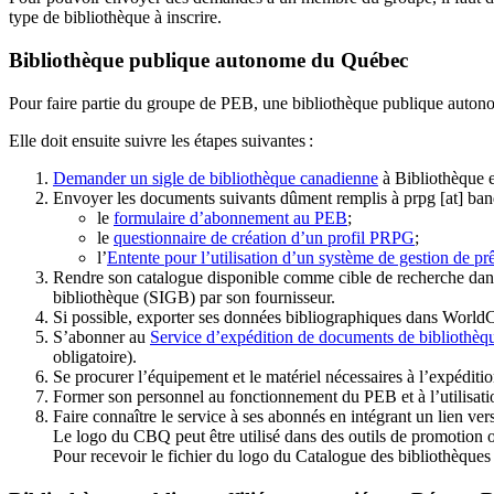
type de bibliothèque à inscrire.
Bibliothèque publique autonome du Québec
Pour faire partie du groupe de PEB, une bibliothèque publique auton
Elle doit ensuite suivre les étapes suivantes
:
Demander un sigle de bibliothèque canadienne
à Bibliothèque 
Envoyer les documents suivants dûment remplis à
prpg
[at]
ban
le
formulaire d’abonnement au PEB
;
le
questionnaire de création d’un profil PRPG
;
l’
Entente pour l’utilisation d’un système de gestion de prê
Rendre son catalogue disponible comme cible de recherche dans
bibliothèque (SIGB) par son fournisseur
.
Si possible, exporter ses données bibliographiques dans WorldC
S’abonner au
Service d’expédition de documents de bibliothèq
obligatoire).
Se procurer l’équipement et le matériel nécessaires à l’expéditio
Former son personnel au fonctionnement du PEB et à l’utilis
Faire connaître le service à ses abonnés en intégrant un lien vers
Le logo du CBQ peut être utilisé dans des outils de promotion o
Pour recevoir le fichier du logo du Catalogue des bibliothèque