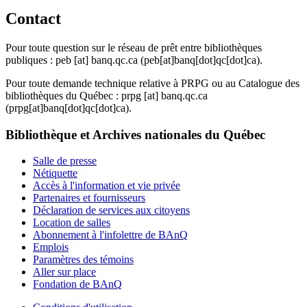
Contact
Pour toute question sur le réseau de prêt entre bibliothèques
publiques :
peb
[at]
banq.qc.ca
(peb[at]banq[dot]qc[dot]ca)
.
Pour toute demande technique relative à PRPG ou au Catalogue des
bibliothèques du Québec :
prpg
[at]
banq.qc.ca
(prpg[at]banq[dot]qc[dot]ca)
.
Bibliothèque et Archives nationales du Québec
Salle de presse
Nétiquette
Accès à l'information et vie privée
Partenaires et fournisseurs
Déclaration de services aux citoyens
Location de salles
Abonnement à l'infolettre de BAnQ
Emplois
Paramètres des témoins
Aller sur place
Fondation de BAnQ