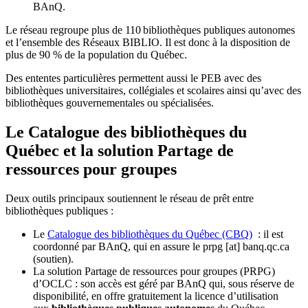
BAnQ.
Le réseau regroupe plus de 110
biblioth
è
ques publiques autonomes
et l
’
ensemble des R
é
seaux BIBLIO. Il est donc
à
la disposition de
plus de 90 % de la population du Qu
é
bec.
Des ententes particulières permettent aussi le PEB avec des
bibliothèques universitaires, collégiales et scolaires ainsi qu’avec des
bibliothèques gouvernementales ou spécialisées.
Le Catalogue des bibliothèques du
Québec et la solution Partage de
ressources pour groupes
Deux outils principaux soutiennent le réseau de prêt entre
bibliothèques publiques :
Le
Catalogue des bibliothèques du Québec (CBQ)
: il est
coordonné par BAnQ, qui en assure le
prpg
[at]
banq.qc.ca
(soutien)
.
La solution Partage de ressources pour groupes (PRPG)
d’OCLC : son accès est géré par BAnQ qui, sous réserve de
disponibilité, en offre gratuitement la licence d’utilisation