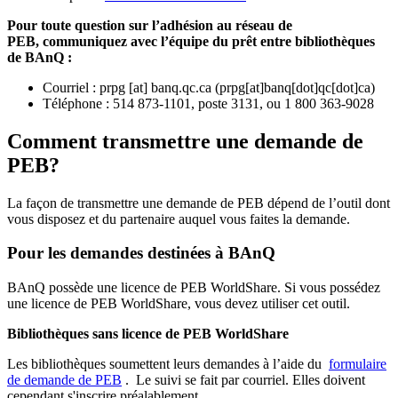
Pour toute question sur l’adhésion au réseau de
PEB,
communiquez avec l’équipe du prêt entre bibliothèques
de BAnQ :
Courriel
:
prpg
[at]
banq.qc.ca
(
prpg[at]banq[dot]qc[dot]ca
)
Téléphone : 514 873-1101, poste 3131, ou 1 800 363-9028
Comment transmettre une demande de
PEB?
La façon de transmettre une demande de PEB dépend de l’outil dont
vous disposez et du partenaire auquel vous faites la demande.
Pour les demandes destinées à BAnQ
BAnQ possède une licence de PEB WorldShare. Si vous possédez
une licence de PEB WorldShare, vous devez utiliser cet outil.
Bibliothèques sans licence de PEB WorldShare
Les bibliothèques soumettent leurs demandes à l’aide du
formulaire
de demande de PEB
.
Le suivi se fait par courriel.
Elles doivent
cependant s'inscrire préalablement.