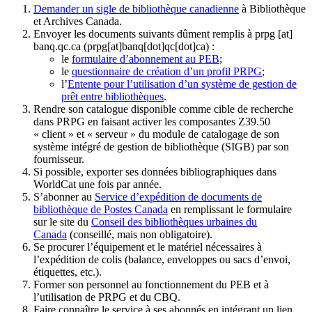
Demander un sigle de bibliothèque canadienne
à Bibliothèque
et Archives Canada.
Envoyer les documents suivants dûment remplis à
prpg
[at]
banq.qc.ca
(prpg[at]banq[dot]qc[dot]ca)
:
le
formulaire d’abonnement au PEB
;
le
questionnaire de création d’un profil PRPG
;
l’
Entente pour l’utilisation d’un système de gestion de
prêt entre bibliothèques
.
Rendre son catalogue disponible comme cible de recherche
dans PRPG en faisant activer les composantes Z39.50
« client » et « serveur » du module de catalogage de son
système intégré de gestion de bibliothèque (SIGB) par son
fournisseur
.
Si possible, exporter ses données bibliographiques dans
WorldCat une fois par année.
S’abonner au
Service d’expédition de documents de
bibliothèque de Postes Canada
en remplissant le formulaire
sur le site du
Conseil des bibliothèques urbaines du
Canada
(conseillé, mais non obligatoire).
Se procurer l’équipement et le matériel nécessaires à
l’expédition de colis (balance, enveloppes ou sacs d’envoi,
étiquettes, etc.).
Former son personnel au fonctionnement du PEB et à
l’utilisation de PRPG et du CBQ.
Faire connaître le service à ses abonnés en intégrant un lien