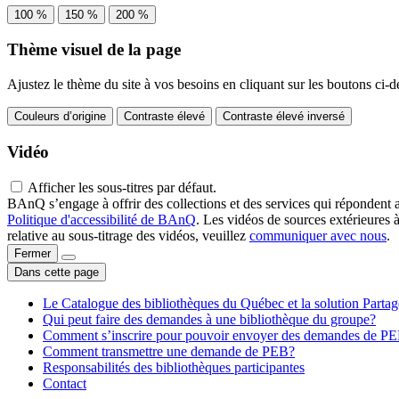
100 %
150 %
200 %
Thème visuel de la page
Ajustez le thème du site à vos besoins en cliquant sur les boutons ci-d
Couleurs d’origine
Contraste élevé
Contraste élevé inversé
Vidéo
Afficher les sous-titres par défaut.
BAnQ s’engage à offrir des collections et des services qui répondent 
Politique d'accessibilité de BAnQ
. Les vidéos de sources extérieures 
relative au sous-titrage des vidéos, veuillez
communiquer avec nous
.
Fermer
Dans cette page
Le Catalogue des bibliothèques du Québec et la solution Parta
Qui peut faire des demandes à une bibliothèque du groupe?
Comment s’inscrire pour pouvoir envoyer des demandes de P
Comment transmettre une demande de PEB?
Responsabilités des bibliothèques participantes
Contact