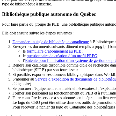
type de bibliothèque à inscrire.
Bibliothèque publique autonome du Québec
Pour faire partie du groupe de PEB, une bibliothèque publique auton
Elle doit ensuite suivre les étapes suivantes
:
Demander un sigle de bibliothèque canadienne
à Bibliothèque 
Envoyer les documents suivants dûment remplis à
prpg
[at]
ban
le
formulaire d’abonnement au PEB
;
le
questionnaire de création d’un profil PRPG
;
l’
Entente pour l’utilisation d’un système de gestion de prê
Rendre son catalogue disponible comme cible de recherche dans
bibliothèque (SIGB) par son fournisseur
.
Si possible, exporter ses données bibliographiques dans WorldC
S’abonner au
Service d’expédition de documents de bibliothèq
obligatoire).
Se procurer l’équipement et le matériel nécessaires à l’expéditio
Former son personnel au fonctionnement du PEB et à l’utilis
Faire connaître le service à ses abonnés en intégrant un lien vers
Le logo du CBQ peut être utilisé dans des outils de promotion o
Pour recevoir le fichier du logo du Catalogue des bibliothèque