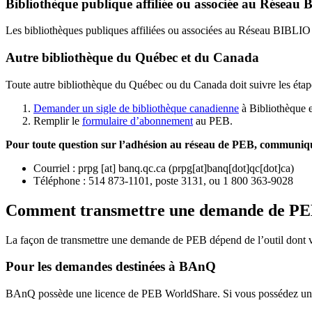
Bibliothèque publique affiliée ou associée au Résea
Les bibliothèques publiques affiliées ou associées au Réseau BIBLI
Autre bibliothèque du Québec et du Canada
Toute autre bibliothèque du Québec ou du Canada doit suivre les étap
Demander un sigle de bibliothèque canadienne
à Bibliothèque 
Remplir le
f
ormulaire d’abonnement
au PEB.
Pour toute question sur l’adhésion au réseau de PEB,
communique
Courriel
:
prpg
[at]
banq.qc.ca
(
prpg[at]banq[dot]qc[dot]ca
)
Téléphone : 514 873-1101, poste 3131, ou 1 800 363-9028
Comment transmettre une demande de P
La façon de transmettre une demande de PEB dépend de l’outil dont vo
Pour les demandes destinées à BAnQ
BAnQ possède une licence de PEB WorldShare. Si vous possédez une l