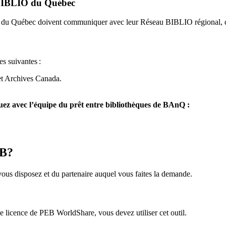
u BIBLIO du Québec
O du Québec doivent communiquer avec leur Réseau BIBLIO régional, q
es suivantes
:
et Archives Canada.
z avec l’équipe du prêt entre bibliothèques de BAnQ :
EB?
us disposez et du partenaire auquel vous faites la demande.
icence de PEB WorldShare, vous devez utiliser cet outil.