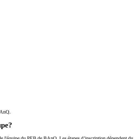
 BAnQ.
upe?
r le l'équipe du PEB de BAnQ. Les étapes d’inscription dépendent du