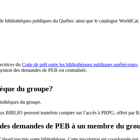
 de bibliothèques publiques du Québec ainsi que le catalogue WorldCat.
rectrices du
Code de prêt entre les bibliothèques publiques québécoises
.
gestion des demandes de PEB est centralisée.
hèque du groupe?
iothèques du groupe.
aux BIBLIO peuvent toutefois compter sur l’accès à PRPG, offert par
r des demandes de PEB à un membre du gro
bord inscrire votre bibliothèque. Cette inscription est coordonnée pa