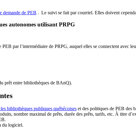
de demande de PEB
.
Le suivi se fait par courriel.
Elles doivent cependan
ques autonomes utilisant PRPG
EB par l’intermédiaire de PRPG, auquel elles se connectent avec leur i
u prêt entre bibliothèques de BAnQ)
.
antes
 les bibliothèques publiques québécoises
et des politiques de PEB des b
duits, nombre maximal de prêts, durée des prêts, tarifs, etc. À titre d’
EB.
n du logiciel.