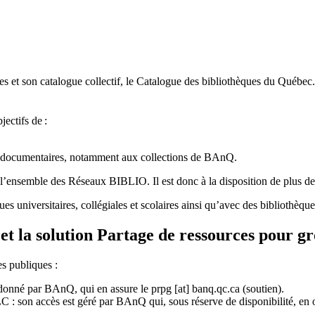
 et son catalogue collectif, le Catalogue des bibliothèques du Québec.
jectifs de
:
ces documentaires, notamment aux collections de BAnQ.
l
’
ensemble des R
é
seaux BIBLIO. Il est donc
à
la disposition de plus d
ues universitaires, collégiales et scolaires ainsi qu’avec des bibliothè
et la solution Partage de ressources pour g
es publiques :
rdonné par BAnQ, qui en assure le
prpg
[at]
banq.qc.ca
(soutien)
.
 son accès est géré par BAnQ qui, sous réserve de disponibilité, en off