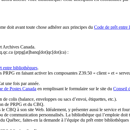
ome doit avant toute chose adhérer aux principes du
Code de prêt entre 
et Archives Canada.
q.qc.ca
(prpg[at]banq[dot]qc[dot]ca)
:
t entre bibliothèques
.
 PRPG en faisant activer les composantes Z39.50 « client » et « serveu
at une fois par année.
ue de Postes Canada
en remplissant le formulaire sur le site du
Conseil 
n de colis (balance, enveloppes ou sacs d’envoi, étiquettes, etc.).
ation de PRPG et du CBQ.
 le CBQ à son site Web. Idéalement, y présenter aussi le service et fourni
u de communication personnalisés. La bibliothèque qui l’emploie doit tou
s du Québec, faites-en la demande à l’équipe du prêt entre bibliothèqu