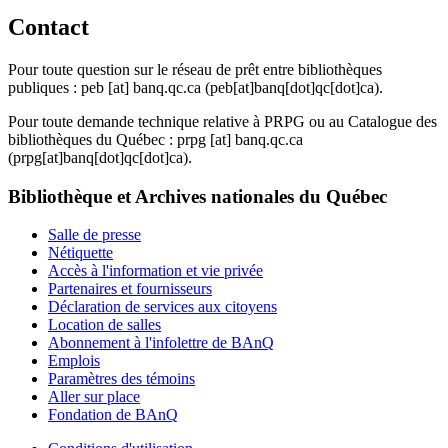
Contact
Pour toute question sur le réseau de prêt entre bibliothèques
publiques :
peb
[at]
banq.qc.ca
(peb[at]banq[dot]qc[dot]ca)
.
Pour toute demande technique relative à PRPG ou au Catalogue des
bibliothèques du Québec :
prpg
[at]
banq.qc.ca
(prpg[at]banq[dot]qc[dot]ca)
.
Bibliothèque et Archives nationales du Québec
Salle de presse
Nétiquette
Accès à l'information et vie privée
Partenaires et fournisseurs
Déclaration de services aux citoyens
Location de salles
Abonnement à l'infolettre de BAnQ
Emplois
Paramètres des témoins
Aller sur place
Fondation de BAnQ