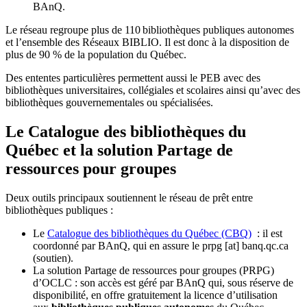
BAnQ.
Le réseau regroupe plus de 110
biblioth
è
ques publiques autonomes
et l
’
ensemble des R
é
seaux BIBLIO. Il est donc
à
la disposition de
plus de 90 % de la population du Qu
é
bec.
Des ententes particulières permettent aussi le PEB avec des
bibliothèques universitaires, collégiales et scolaires ainsi qu’avec des
bibliothèques gouvernementales ou spécialisées.
Le Catalogue des bibliothèques du
Québec et la solution Partage de
ressources pour groupes
Deux outils principaux soutiennent le réseau de prêt entre
bibliothèques publiques :
Le
Catalogue des bibliothèques du Québec (CBQ)
: il est
coordonné par BAnQ, qui en assure le
prpg
[at]
banq.qc.ca
(soutien)
.
La solution Partage de ressources pour groupes (PRPG)
d’OCLC : son accès est géré par BAnQ qui, sous réserve de
disponibilité, en offre gratuitement la licence d’utilisation