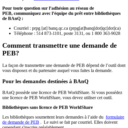
Pour toute question sur l’adhésion au réseau de
PEB,
communiquez avec l’équipe du prêt entre bibliothèques
de BAnQ :
Courriel
:
prpg
[at]
banq.qc.ca
(
prpg[at]banq[dot]qc[dot]ca
)
Téléphone : 514 873-1101, poste 3131, ou 1 800 363-9028
Comment transmettre une demande de
PEB?
La façon de transmettre une demande de PEB dépend de l’outil dont
vous disposez et du partenaire auquel vous faites la demande.
Pour les demandes destinées à BAnQ
BAnQ possède une licence de PEB WorldShare. Si vous possédez
une licence de PEB WorldShare, vous devez utiliser cet outil.
Bibliothèques sans licence de PEB WorldShare
Les bibliothèques soumettent leurs demandes à l’aide du
formulaire
de demande de PEB
.
Le suivi se fait par courriel.
Elles doivent
cependant s'inscrire préalablement.