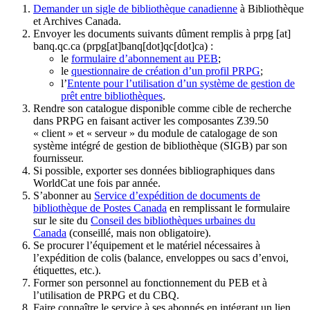
Demander un sigle de bibliothèque canadienne
à Bibliothèque
et Archives Canada.
Envoyer les documents suivants dûment remplis à
prpg
[at]
banq.qc.ca
(prpg[at]banq[dot]qc[dot]ca)
:
le
formulaire d’abonnement au PEB
;
le
questionnaire de création d’un profil PRPG
;
l’
Entente pour l’utilisation d’un système de gestion de
prêt entre bibliothèques
.
Rendre son catalogue disponible comme cible de recherche
dans PRPG en faisant activer les composantes Z39.50
« client » et « serveur » du module de catalogage de son
système intégré de gestion de bibliothèque (SIGB) par son
fournisseur
.
Si possible, exporter ses données bibliographiques dans
WorldCat une fois par année.
S’abonner au
Service d’expédition de documents de
bibliothèque de Postes Canada
en remplissant le formulaire
sur le site du
Conseil des bibliothèques urbaines du
Canada
(conseillé, mais non obligatoire).
Se procurer l’équipement et le matériel nécessaires à
l’expédition de colis (balance, enveloppes ou sacs d’envoi,
étiquettes, etc.).
Former son personnel au fonctionnement du PEB et à
l’utilisation de PRPG et du CBQ.
Faire connaître le service à ses abonnés en intégrant un lien