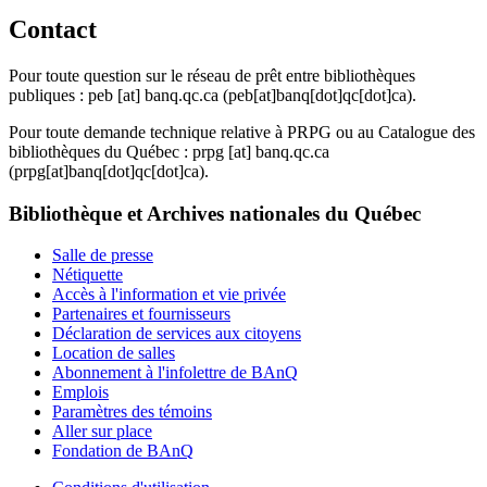
Contact
Pour toute question sur le réseau de prêt entre bibliothèques
publiques :
peb
[at]
banq.qc.ca
(peb[at]banq[dot]qc[dot]ca)
.
Pour toute demande technique relative à PRPG ou au Catalogue des
bibliothèques du Québec :
prpg
[at]
banq.qc.ca
(prpg[at]banq[dot]qc[dot]ca)
.
Bibliothèque et Archives nationales du Québec
Salle de presse
Nétiquette
Accès à l'information et vie privée
Partenaires et fournisseurs
Déclaration de services aux citoyens
Location de salles
Abonnement à l'infolettre de BAnQ
Emplois
Paramètres des témoins
Aller sur place
Fondation de BAnQ