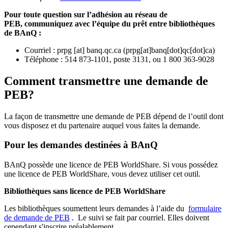
Pour toute question sur l’adhésion au réseau de
PEB,
communiquez avec l’équipe du prêt entre bibliothèques
de BAnQ :
Courriel
:
prpg
[at]
banq.qc.ca
(
prpg[at]banq[dot]qc[dot]ca
)
Téléphone : 514 873-1101, poste 3131, ou 1 800 363-9028
Comment transmettre une demande de
PEB?
La façon de transmettre une demande de PEB dépend de l’outil dont
vous disposez et du partenaire auquel vous faites la demande.
Pour les demandes destinées à BAnQ
BAnQ possède une licence de PEB WorldShare. Si vous possédez
une licence de PEB WorldShare, vous devez utiliser cet outil.
Bibliothèques sans licence de PEB WorldShare
Les bibliothèques soumettent leurs demandes à l’aide du
formulaire
de demande de PEB
.
Le suivi se fait par courriel.
Elles doivent
cependant s'inscrire préalablement.