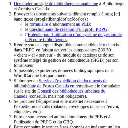
Demander un sigle de bibliothèque canadienne
à Bibliothèque
et Archives Canada.
Envoyer les documents suivants dûment remplis à
prpg
[at]
banq.qc.ca
(prpg[at]banq[dot]qc[dot]ca)
:
le
formulaire d’abonnement au PEB
;
le
questionnaire de création d’un profil PRPG
;
l’
Entente pour l’utilisation d’un système de gestion de
prêt entre bibliothèques
.
Rendre son catalogue disponible comme cible de recherche
dans PRPG en faisant activer les composantes Z39.50
« client » et « serveur » du module de catalogage de son
système intégré de gestion de bibliothèque (SIGB) par son
fournisseur
.
Si possible, exporter ses données bibliographiques dans
WorldCat une fois par année.
S’abonner au
Service d’expédition de documents de
bibliothèque de Postes Canada
en remplissant le formulaire
sur le site du
Conseil des bibliothèques urbaines du
Canada
(conseillé, mais non obligatoire).
Se procurer l’équipement et le matériel nécessaires à
l’expédition de colis (balance, enveloppes ou sacs d’envoi,
étiquettes, etc.).
Former son personnel au fonctionnement du PEB et à
l’utilisation de PRPG et du CBQ.
Faire connaître le service à ses abonnés en intégrant un lien