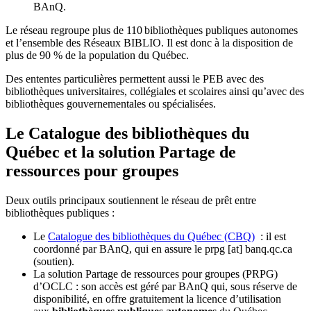
BAnQ.
Le réseau regroupe plus de 110
biblioth
è
ques publiques autonomes
et l
’
ensemble des R
é
seaux BIBLIO. Il est donc
à
la disposition de
plus de 90 % de la population du Qu
é
bec.
Des ententes particulières permettent aussi le PEB avec des
bibliothèques universitaires, collégiales et scolaires ainsi qu’avec des
bibliothèques gouvernementales ou spécialisées.
Le Catalogue des bibliothèques du
Québec et la solution Partage de
ressources pour groupes
Deux outils principaux soutiennent le réseau de prêt entre
bibliothèques publiques :
Le
Catalogue des bibliothèques du Québec (CBQ)
: il est
coordonné par BAnQ, qui en assure le
prpg
[at]
banq.qc.ca
(soutien)
.
La solution Partage de ressources pour groupes (PRPG)
d’OCLC : son accès est géré par BAnQ qui, sous réserve de
disponibilité, en offre gratuitement la licence d’utilisation