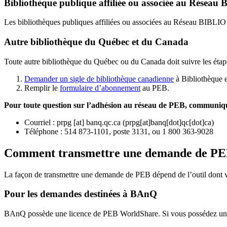
Bibliothèque publique affiliée ou associée au Résea
Les bibliothèques publiques affiliées ou associées au Réseau BIBLI
Autre bibliothèque du Québec et du Canada
Toute autre bibliothèque du Québec ou du Canada doit suivre les étap
Demander un sigle de bibliothèque canadienne
à Bibliothèque 
Remplir le
f
ormulaire d’abonnement
au PEB.
Pour toute question sur l’adhésion au réseau de PEB,
communique
Courriel
:
prpg
[at]
banq.qc.ca
(
prpg[at]banq[dot]qc[dot]ca
)
Téléphone : 514 873-1101, poste 3131, ou 1 800 363-9028
Comment transmettre une demande de P
La façon de transmettre une demande de PEB dépend de l’outil dont vo
Pour les demandes destinées à BAnQ
BAnQ possède une licence de PEB WorldShare. Si vous possédez une l