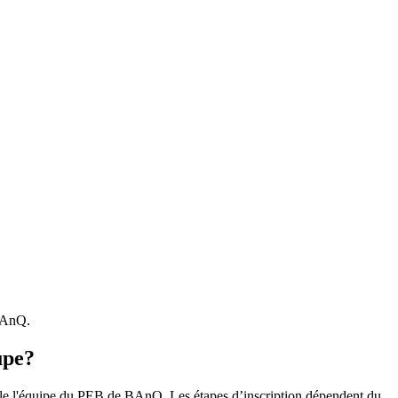
 BAnQ.
upe?
r le l'équipe du PEB de BAnQ. Les étapes d’inscription dépendent du