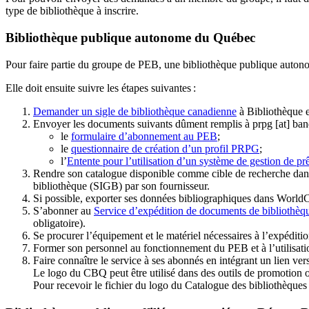
type de bibliothèque à inscrire.
Bibliothèque publique autonome du Québec
Pour faire partie du groupe de PEB, une bibliothèque publique auton
Elle doit ensuite suivre les étapes suivantes
:
Demander un sigle de bibliothèque canadienne
à Bibliothèque 
Envoyer les documents suivants dûment remplis à
prpg
[at]
ban
le
formulaire d’abonnement au PEB
;
le
questionnaire de création d’un profil PRPG
;
l’
Entente pour l’utilisation d’un système de gestion de prê
Rendre son catalogue disponible comme cible de recherche dans
bibliothèque (SIGB) par son fournisseur
.
Si possible, exporter ses données bibliographiques dans WorldC
S’abonner au
Service d’expédition de documents de bibliothèq
obligatoire).
Se procurer l’équipement et le matériel nécessaires à l’expéditio
Former son personnel au fonctionnement du PEB et à l’utilis
Faire connaître le service à ses abonnés en intégrant un lien vers
Le logo du CBQ peut être utilisé dans des outils de promotion o
Pour recevoir le fichier du logo du Catalogue des bibliothèque