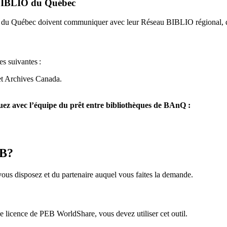
u BIBLIO du Québec
O du Québec doivent communiquer avec leur Réseau BIBLIO régional, q
es suivantes
:
et Archives Canada.
z avec l’équipe du prêt entre bibliothèques de BAnQ :
EB?
us disposez et du partenaire auquel vous faites la demande.
icence de PEB WorldShare, vous devez utiliser cet outil.