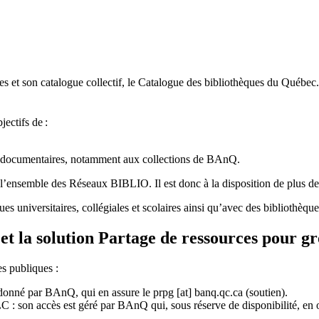
 et son catalogue collectif, le Catalogue des bibliothèques du Québec.
jectifs de
:
ces documentaires, notamment aux collections de BAnQ.
l
’
ensemble des R
é
seaux BIBLIO. Il est donc
à
la disposition de plus d
ues universitaires, collégiales et scolaires ainsi qu’avec des bibliothè
et la solution Partage de ressources pour g
es publiques :
rdonné par BAnQ, qui en assure le
prpg
[at]
banq.qc.ca
(soutien)
.
 son accès est géré par BAnQ qui, sous réserve de disponibilité, en off