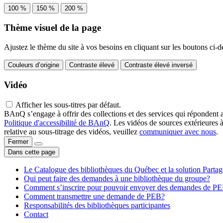
100 %
150 %
200 %
Thème visuel de la page
Ajustez le thème du site à vos besoins en cliquant sur les boutons ci-d
Couleurs d’origine
Contraste élevé
Contraste élevé inversé
Vidéo
Afficher les sous-titres par défaut.
BAnQ s’engage à offrir des collections et des services qui répondent 
Politique d'accessibilité de BAnQ
. Les vidéos de sources extérieures 
relative au sous-titrage des vidéos, veuillez
communiquer avec nous
.
Fermer
Dans cette page
Le Catalogue des bibliothèques du Québec et la solution Parta
Qui peut faire des demandes à une bibliothèque du groupe?
Comment s’inscrire pour pouvoir envoyer des demandes de P
Comment transmettre une demande de PEB?
Responsabilités des bibliothèques participantes
Contact