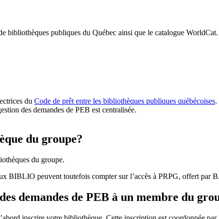
 de bibliothèques publiques du Québec ainsi que le catalogue WorldCat.
rectrices du
Code de prêt entre les bibliothèques publiques québécoises
.
gestion des demandes de PEB est centralisée.
hèque du groupe?
iothèques du groupe.
aux BIBLIO peuvent toutefois compter sur l’accès à PRPG, offert par
r des demandes de PEB à un membre du gro
bord inscrire votre bibliothèque. Cette inscription est coordonnée pa