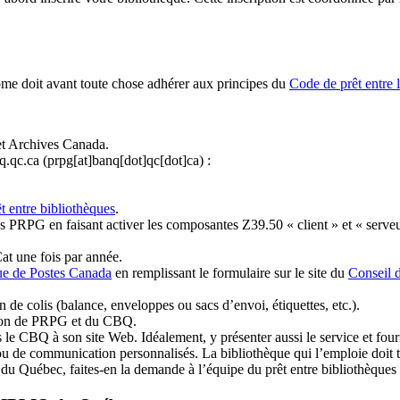
ome doit avant toute chose adhérer aux principes du
Code de prêt entre 
et Archives Canada.
q.qc.ca
(prpg[at]banq[dot]qc[dot]ca)
:
t entre bibliothèques
.
 PRPG en faisant activer les composantes Z39.50 « client » et « serveu
at une fois par année.
ue de Postes Canada
en remplissant le formulaire sur le site du
Conseil 
n de colis (balance, enveloppes ou sacs d’envoi, étiquettes, etc.).
ation de PRPG et du CBQ.
 le CBQ à son site Web. Idéalement, y présenter aussi le service et fourni
u de communication personnalisés. La bibliothèque qui l’emploie doit tou
s du Québec, faites-en la demande à l’équipe du prêt entre bibliothèqu