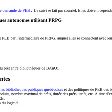
de demande de PEB
.
Le suivi se fait par courriel.
Elles doivent cependan
ques autonomes utilisant PRPG
EB par l’intermédiaire de PRPG, auquel elles se connectent avec leur i
u prêt entre bibliothèques de BAnQ)
.
antes
 les bibliothèques publiques québécoises
et des politiques de PEB des b
duits, nombre maximal de prêts, durée des prêts, tarifs, etc. À titre d’
EB.
n du logiciel.