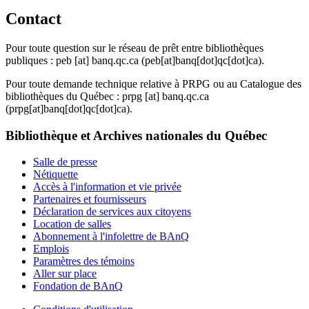
Contact
Pour toute question sur le réseau de prêt entre bibliothèques
publiques :
peb
[at]
banq.qc.ca
(peb[at]banq[dot]qc[dot]ca)
.
Pour toute demande technique relative à PRPG ou au Catalogue des
bibliothèques du Québec :
prpg
[at]
banq.qc.ca
(prpg[at]banq[dot]qc[dot]ca)
.
Bibliothèque et Archives nationales du Québec
Salle de presse
Nétiquette
Accès à l'information et vie privée
Partenaires et fournisseurs
Déclaration de services aux citoyens
Location de salles
Abonnement à l'infolettre de BAnQ
Emplois
Paramètres des témoins
Aller sur place
Fondation de BAnQ