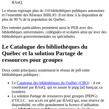
BAnQ.
Le réseau regroupe plus de 110
biblioth
è
ques publiques autonomes
et l
’
ensemble des R
é
seaux BIBLIO. Il est donc
à
la disposition de
plus de 90 % de la population du Qu
é
bec.
Des ententes particulières permettent aussi le PEB avec des
bibliothèques universitaires, collégiales et scolaires ainsi qu’avec des
bibliothèques gouvernementales ou spécialisées.
Le Catalogue des bibliothèques du
Québec et la solution Partage de
ressources pour groupes
Deux outils principaux soutiennent le réseau de prêt entre
bibliothèques publiques :
Le
Catalogue des bibliothèques du Québec (CBQ)
: il est
coordonné par BAnQ, qui en assure le
prpg
[at]
banq.qc.ca
(soutien)
.
La solution Partage de ressources pour groupes (PRPG)
d’OCLC : son accès est géré par BAnQ qui, sous réserve de
disponibilité, en offre gratuitement la licence d’utilisation