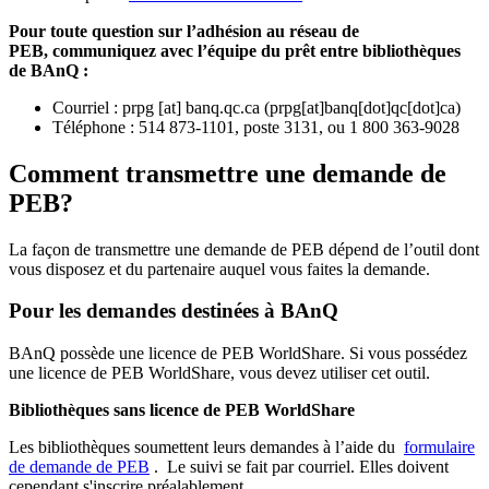
Pour toute question sur l’adhésion au réseau de
PEB,
communiquez avec l’équipe du prêt entre bibliothèques
de BAnQ :
Courriel
:
prpg
[at]
banq.qc.ca
(
prpg[at]banq[dot]qc[dot]ca
)
Téléphone : 514 873-1101, poste 3131, ou 1 800 363-9028
Comment transmettre une demande de
PEB?
La façon de transmettre une demande de PEB dépend de l’outil dont
vous disposez et du partenaire auquel vous faites la demande.
Pour les demandes destinées à BAnQ
BAnQ possède une licence de PEB WorldShare. Si vous possédez
une licence de PEB WorldShare, vous devez utiliser cet outil.
Bibliothèques sans licence de PEB WorldShare
Les bibliothèques soumettent leurs demandes à l’aide du
formulaire
de demande de PEB
.
Le suivi se fait par courriel.
Elles doivent
cependant s'inscrire préalablement.