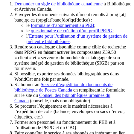
Demander un sigle de bibliothèque canadienne
à Bibliothèque
et Archives Canada.
Envoyer les documents suivants dûment remplis à
prpg
[at]
banq.qc.ca
(prpg[at]banq[dot]qc[dot]ca)
:
le
formulaire d’abonnement au PEB
;
le
questionnaire de création d’un profil PRPG
;
l’
Entente pour l’utilisation d’un système de gestion de
prêt entre bibliothèques
.
Rendre son catalogue disponible comme cible de recherche
dans PRPG en faisant activer les composantes Z39.50
« client » et « serveur » du module de catalogage de son
système intégré de gestion de bibliothèque (SIGB) par son
fournisseur
.
Si possible, exporter ses données bibliographiques dans
WorldCat une fois par année.
S’abonner au
Service d’expédition de documents de
bibliothèque de Postes Canada
en remplissant le formulaire
sur le site du
Conseil des bibliothèques urbaines du
Canada
(conseillé, mais non obligatoire).
Se procurer l’équipement et le matériel nécessaires à
l’expédition de colis (balance, enveloppes ou sacs d’envoi,
étiquettes, etc.).
Former son personnel au fonctionnement du PEB et à
l’utilisation de PRPG et du CBQ.
Faire connaître le service à ses abonnés en intégrant un lien