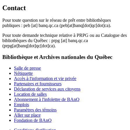
Contact
Pour toute question sur le réseau de prêt entre bibliothèques
publiques :
peb
[at]
banq.qc.ca
(peb[at]banq[dot]qc[dot]ca)
.
Pour toute demande technique relative à PRPG ou au Catalogue des
bibliothèques du Québec :
prpg
[at]
banq.qc.ca
(prpg[at]banq[dot]qc[dot]ca)
.
Bibliothèque et Archives nationales du Québec
Salle de presse
Nétiquette
Accès à l'information et vie privée
Partenaires et fournisseurs
Déclaration de services aux citoyens
Location de salles
Abonnement à l'infolettre de BAnQ
Emplois
Paramètres des témoins
Aller sur place
Fondation de BAnQ