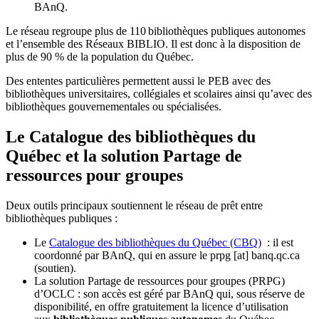
BAnQ.
Le réseau regroupe plus de 110
biblioth
è
ques publiques autonomes
et l
’
ensemble des R
é
seaux BIBLIO. Il est donc
à
la disposition de
plus de 90 % de la population du Qu
é
bec.
Des ententes particulières permettent aussi le PEB avec des
bibliothèques universitaires, collégiales et scolaires ainsi qu’avec des
bibliothèques gouvernementales ou spécialisées.
Le Catalogue des bibliothèques du
Québec et la solution Partage de
ressources pour groupes
Deux outils principaux soutiennent le réseau de prêt entre
bibliothèques publiques :
Le
Catalogue des bibliothèques du Québec (CBQ)
: il est
coordonné par BAnQ, qui en assure le
prpg
[at]
banq.qc.ca
(soutien)
.
La solution Partage de ressources pour groupes (PRPG)
d’OCLC : son accès est géré par BAnQ qui, sous réserve de
disponibilité, en offre gratuitement la licence d’utilisation