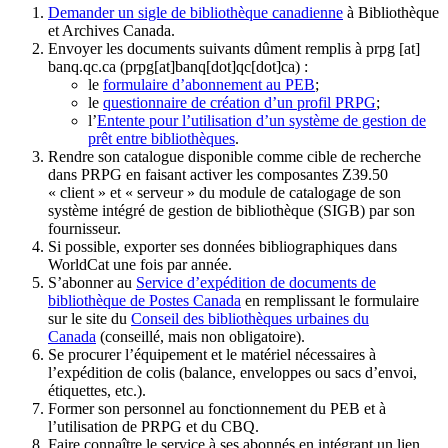
Demander un sigle de bibliothèque canadienne
à Bibliothèque
et Archives Canada.
Envoyer les documents suivants dûment remplis à
prpg
[at]
banq.qc.ca
(prpg[at]banq[dot]qc[dot]ca)
:
le
formulaire d’abonnement au PEB
;
le
questionnaire de création d’un profil PRPG
;
l’
Entente pour l’utilisation d’un système de gestion de
prêt entre bibliothèques
.
Rendre son catalogue disponible comme cible de recherche
dans PRPG en faisant activer les composantes Z39.50
« client » et « serveur » du module de catalogage de son
système intégré de gestion de bibliothèque (SIGB) par son
fournisseur
.
Si possible, exporter ses données bibliographiques dans
WorldCat une fois par année.
S’abonner au
Service d’expédition de documents de
bibliothèque de Postes Canada
en remplissant le formulaire
sur le site du
Conseil des bibliothèques urbaines du
Canada
(conseillé, mais non obligatoire).
Se procurer l’équipement et le matériel nécessaires à
l’expédition de colis (balance, enveloppes ou sacs d’envoi,
étiquettes, etc.).
Former son personnel au fonctionnement du PEB et à
l’utilisation de PRPG et du CBQ.
Faire connaître le service à ses abonnés en intégrant un lien