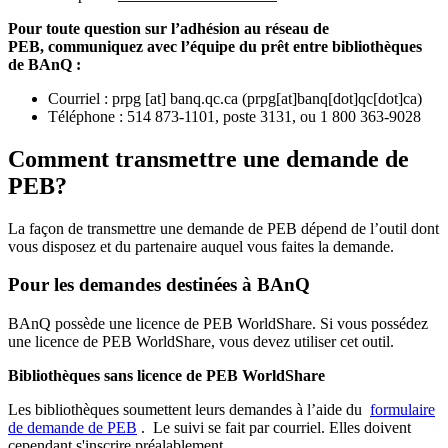
Pour toute question sur l’adhésion au réseau de
PEB,
communiquez avec l’équipe du prêt entre bibliothèques
de BAnQ :
Courriel
:
prpg
[at]
banq.qc.ca
(
prpg[at]banq[dot]qc[dot]ca
)
Téléphone : 514 873-1101, poste 3131, ou 1 800 363-9028
Comment transmettre une demande de
PEB?
La façon de transmettre une demande de PEB dépend de l’outil dont
vous disposez et du partenaire auquel vous faites la demande.
Pour les demandes destinées à BAnQ
BAnQ possède une licence de PEB WorldShare. Si vous possédez
une licence de PEB WorldShare, vous devez utiliser cet outil.
Bibliothèques sans licence de PEB WorldShare
Les bibliothèques soumettent leurs demandes à l’aide du
formulaire
de demande de PEB
.
Le suivi se fait par courriel.
Elles doivent
cependant s'inscrire préalablement.