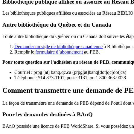
Bibliothèque publique affiliée ou associée au Résea
Les bibliothèques publiques affiliées ou associées au Réseau BIBLI
Autre bibliothèque du Québec et du Canada
Toute autre bibliothèque du Québec ou du Canada doit suivre les étap
Demander un sigle de bibliothèque canadienne
à Bibliothèque 
Remplir le
f
ormulaire d’abonnement
au PEB.
Pour toute question sur l’adhésion au réseau de PEB,
communique
Courriel
:
prpg
[at]
banq.qc.ca
(
prpg[at]banq[dot]qc[dot]ca
)
Téléphone : 514 873-1101, poste 3131, ou 1 800 363-9028
Comment transmettre une demande de P
La façon de transmettre une demande de PEB dépend de l’outil dont vo
Pour les demandes destinées à BAnQ
BAnQ possède une licence de PEB WorldShare. Si vous possédez une l