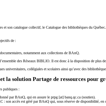
 et son catalogue collectif, le Catalogue des bibliothèques du Québec.
jectifs de
:
ces documentaires, notamment aux collections de BAnQ.
l
’
ensemble des R
é
seaux BIBLIO. Il est donc
à
la disposition de plus d
ues universitaires, collégiales et scolaires ainsi qu’avec des bibliothè
et la solution Partage de ressources pour g
es publiques :
rdonné par BAnQ, qui en assure le
prpg
[at]
banq.qc.ca
(soutien)
.
 son accès est géré par BAnQ qui, sous réserve de disponibilité, en off