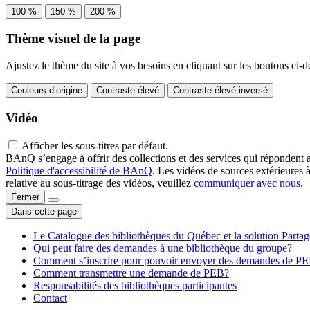
100 %
150 %
200 %
Thème visuel de la page
Ajustez le thème du site à vos besoins en cliquant sur les boutons ci-d
Couleurs d’origine
Contraste élevé
Contraste élevé inversé
Vidéo
Afficher les sous-titres par défaut.
BAnQ s’engage à offrir des collections et des services qui répondent 
Politique d'accessibilité de BAnQ
. Les vidéos de sources extérieures 
relative au sous-titrage des vidéos, veuillez
communiquer avec nous
.
Fermer
Dans cette page
Le Catalogue des bibliothèques du Québec et la solution Parta
Qui peut faire des demandes à une bibliothèque du groupe?
Comment s’inscrire pour pouvoir envoyer des demandes de P
Comment transmettre une demande de PEB?
Responsabilités des bibliothèques participantes
Contact