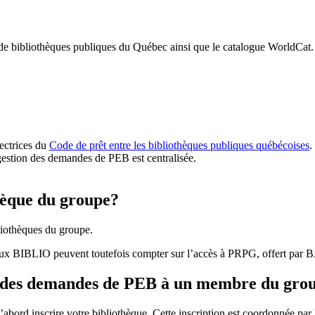
 de bibliothèques publiques du Québec ainsi que le catalogue WorldCat.
rectrices du
Code de prêt entre les bibliothèques publiques québécoises
.
gestion des demandes de PEB est centralisée.
hèque du groupe?
iothèques du groupe.
aux BIBLIO peuvent toutefois compter sur l’accès à PRPG, offert par
r des demandes de PEB à un membre du gro
bord inscrire votre bibliothèque. Cette inscription est coordonnée pa