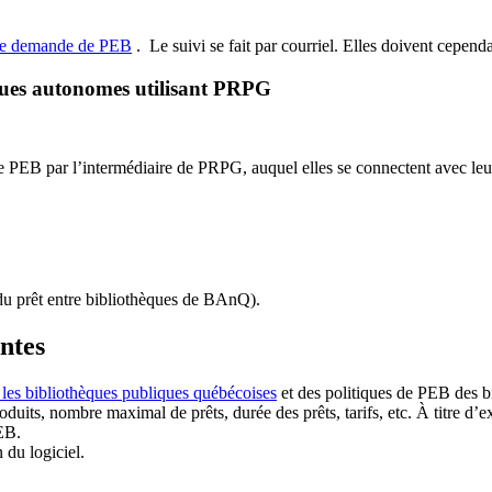
de demande de PEB
.
Le suivi se fait par courriel.
Elles doivent cependan
ques autonomes utilisant PRPG
EB par l’intermédiaire de PRPG, auquel elles se connectent avec leur i
u prêt entre bibliothèques de BAnQ)
.
antes
 les bibliothèques publiques québécoises
et des politiques de PEB des b
duits, nombre maximal de prêts, durée des prêts, tarifs, etc. À titre d’
EB.
n du logiciel.