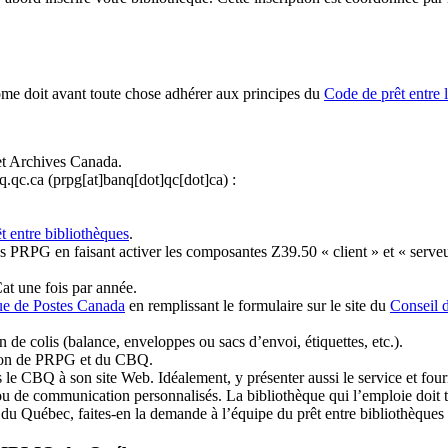
ome doit avant toute chose adhérer aux principes du
Code de prêt entre 
et Archives Canada.
q.qc.ca
(prpg[at]banq[dot]qc[dot]ca)
:
t entre bibliothèques
.
 PRPG en faisant activer les composantes Z39.50 « client » et « serveu
at une fois par année.
ue de Postes Canada
en remplissant le formulaire sur le site du
Conseil 
n de colis (balance, enveloppes ou sacs d’envoi, étiquettes, etc.).
ation de PRPG et du CBQ.
 le CBQ à son site Web. Idéalement, y présenter aussi le service et fourni
u de communication personnalisés. La bibliothèque qui l’emploie doit tou
s du Québec, faites-en la demande à l’équipe du prêt entre bibliothèqu