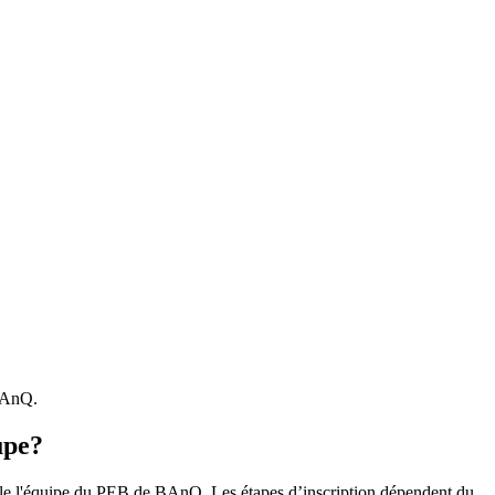
 BAnQ.
upe?
r le l'équipe du PEB de BAnQ. Les étapes d’inscription dépendent du