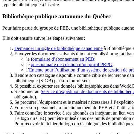
type de bibliothèque à inscrire.
Bibliothèque publique autonome du Québec
Pour faire partie du groupe de PEB, une bibliothèque publique auton
Elle doit ensuite suivre les étapes suivantes
:
Demander un sigle de bibliothèque canadienne
à Bibliothèque 
Envoyer les documents suivants dûment remplis à
prpg
[at]
ban
le
formulaire d’abonnement au PEB
;
le
questionnaire de création d’un profil PRPG
;
l’
Entente pour l’utilisation d’un système de gestion de prê
Rendre son catalogue disponible comme cible de recherche dans
bibliothèque (SIGB) par son fournisseur
.
Si possible, exporter ses données bibliographiques dans WorldC
S’abonner au
Service d’expédition de documents de bibliothèq
obligatoire).
Se procurer l’équipement et le matériel nécessaires à l’expéditio
Former son personnel au fonctionnement du PEB et à l’utilis
Faire connaître le service à ses abonnés en intégrant un lien vers
Le logo du CBQ peut être utilisé dans des outils de promotion o
Pour recevoir le fichier du logo du Catalogue des bibliothèque