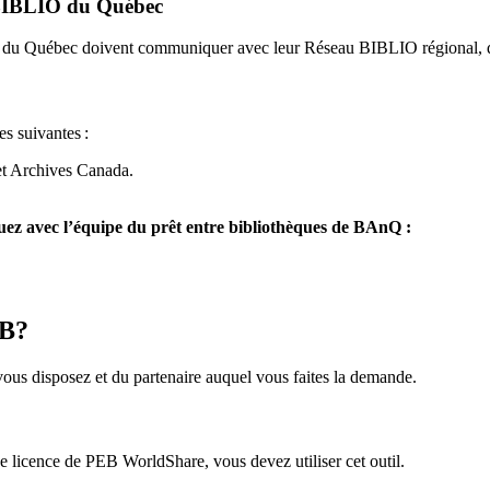
u BIBLIO du Québec
O du Québec doivent communiquer avec leur Réseau BIBLIO régional, q
es suivantes
:
et Archives Canada.
z avec l’équipe du prêt entre bibliothèques de BAnQ :
EB?
us disposez et du partenaire auquel vous faites la demande.
icence de PEB WorldShare, vous devez utiliser cet outil.