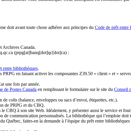
ome doit avant toute chose adhérer aux principes du
Code de prêt entre 
et Archives Canada.
q.qc.ca
(prpg[at]banq[dot]qc[dot]ca)
:
t entre bibliothèques
.
 PRPG en faisant activer les composantes Z39.50 « client » et « serveu
at une fois par année.
ue de Postes Canada
en remplissant le formulaire sur le site du
Conseil 
n de colis (balance, enveloppes ou sacs d’envoi, étiquettes, etc.).
ation de PRPG et du CBQ.
 le CBQ à son site Web. Idéalement, y présenter aussi le service et fourni
u de communication personnalisés. La bibliothèque qui l’emploie doit tou
s du Québec, faites-en la demande à l’équipe du prêt entre bibliothèqu