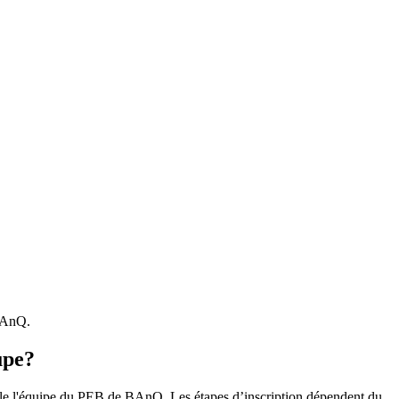
 BAnQ.
upe?
r le l'équipe du PEB de BAnQ. Les étapes d’inscription dépendent du