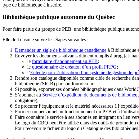
type de bibliothèque à inscrire.
Bibliothèque publique autonome du Québec
Pour faire partie du groupe de PEB, une bibliothèque publique auton
Elle doit ensuite suivre les étapes suivantes
:
Demander un sigle de bibliothèque canadienne
à Bibliothèque 
Envoyer les documents suivants dûment remplis à
prpg
[at]
ban
le
formulaire d’abonnement au PEB
;
le
questionnaire de création d’un profil PRPG
;
l’
Entente pour l’utilisation d’un système de gestion de prê
Rendre son catalogue disponible comme cible de recherche dans
bibliothèque (SIGB) par son fournisseur
.
Si possible, exporter ses données bibliographiques dans WorldC
S’abonner au
Service d’expédition de documents de bibliothèq
obligatoire).
Se procurer l’équipement et le matériel nécessaires à l’expéditio
Former son personnel au fonctionnement du PEB et à l’utilis
Faire connaître le service à ses abonnés en intégrant un lien vers
Le logo du CBQ peut être utilisé dans des outils de promotion o
Pour recevoir le fichier du logo du Catalogue des bibliothèque