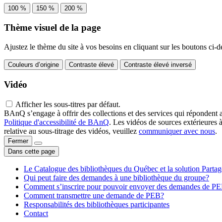
100 %
150 %
200 %
Thème visuel de la page
Ajustez le thème du site à vos besoins en cliquant sur les boutons ci-d
Couleurs d’origine
Contraste élevé
Contraste élevé inversé
Vidéo
Afficher les sous-titres par défaut.
BAnQ s’engage à offrir des collections et des services qui répondent 
Politique d'accessibilité de BAnQ
. Les vidéos de sources extérieures 
relative au sous-titrage des vidéos, veuillez
communiquer avec nous
.
Fermer
Dans cette page
Le Catalogue des bibliothèques du Québec et la solution Parta
Qui peut faire des demandes à une bibliothèque du groupe?
Comment s’inscrire pour pouvoir envoyer des demandes de P
Comment transmettre une demande de PEB?
Responsabilités des bibliothèques participantes
Contact