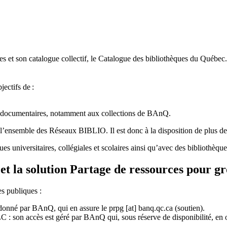
 et son catalogue collectif, le Catalogue des bibliothèques du Québec.
jectifs de
:
ces documentaires, notamment aux collections de BAnQ.
l
’
ensemble des R
é
seaux BIBLIO. Il est donc
à
la disposition de plus d
ues universitaires, collégiales et scolaires ainsi qu’avec des bibliothè
et la solution Partage de ressources pour g
es publiques :
rdonné par BAnQ, qui en assure le
prpg
[at]
banq.qc.ca
(soutien)
.
 son accès est géré par BAnQ qui, sous réserve de disponibilité, en off