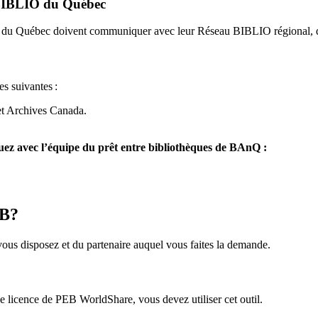
u BIBLIO du Québec
O du Québec doivent communiquer avec leur Réseau BIBLIO régional, q
es suivantes
:
et Archives Canada.
z avec l’équipe du prêt entre bibliothèques de BAnQ :
EB?
us disposez et du partenaire auquel vous faites la demande.
icence de PEB WorldShare, vous devez utiliser cet outil.