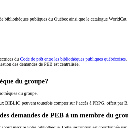
 de bibliothèques publiques du Québec ainsi que le catalogue WorldCat.
rectrices du
Code de prêt entre les bibliothèques publiques québécoises
.
gestion des demandes de PEB est centralisée.
hèque du groupe?
iothèques du groupe.
aux BIBLIO peuvent toutefois compter sur l’accès à PRPG, offert par
r des demandes de PEB à un membre du gro
bord inscrire votre bibliothèque. Cette inscription est coordonnée pa