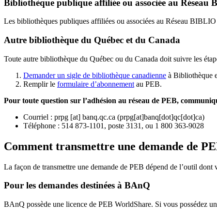
Bibliothèque publique affiliée ou associée au Résea
Les bibliothèques publiques affiliées ou associées au Réseau BIBLI
Autre bibliothèque du Québec et du Canada
Toute autre bibliothèque du Québec ou du Canada doit suivre les étap
Demander un sigle de bibliothèque canadienne
à Bibliothèque 
Remplir le
f
ormulaire d’abonnement
au PEB.
Pour toute question sur l’adhésion au réseau de PEB,
communique
Courriel
:
prpg
[at]
banq.qc.ca
(
prpg[at]banq[dot]qc[dot]ca
)
Téléphone : 514 873-1101, poste 3131, ou 1 800 363-9028
Comment transmettre une demande de P
La façon de transmettre une demande de PEB dépend de l’outil dont vo
Pour les demandes destinées à BAnQ
BAnQ possède une licence de PEB WorldShare. Si vous possédez une l