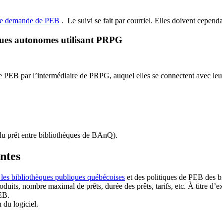
de demande de PEB
.
Le suivi se fait par courriel.
Elles doivent cependan
ques autonomes utilisant PRPG
EB par l’intermédiaire de PRPG, auquel elles se connectent avec leur i
u prêt entre bibliothèques de BAnQ)
.
antes
 les bibliothèques publiques québécoises
et des politiques de PEB des b
duits, nombre maximal de prêts, durée des prêts, tarifs, etc. À titre d’
EB.
n du logiciel.