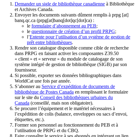
Demander un sigle de bibliothèque canadienne
à Bibliothèque
et Archives Canada.
Envoyer les documents suivants dûment remplis à
prpg
[at]
banq.qc.ca
(prpg[at]banq[dot]qc[dot]ca)
:
le
formulaire d’abonnement au PEB
;
le
questionnaire de création d’un profil PRPG
;
l’
Entente pour l’utilisation d’un système de gestion de
prêt entre bibliothèques
.
Rendre son catalogue disponible comme cible de recherche
dans PRPG en faisant activer les composantes Z39.50
« client » et « serveur » du module de catalogage de son
système intégré de gestion de bibliothèque (SIGB) par son
fournisseur
.
Si possible, exporter ses données bibliographiques dans
WorldCat une fois par année.
S’abonner au
Service d’expédition de documents de
bibliothèque de Postes Canada
en remplissant le formulaire
sur le site du
Conseil des bibliothèques urbaines du
Canada
(conseillé, mais non obligatoire).
Se procurer l’équipement et le matériel nécessaires à
l’expédition de colis (balance, enveloppes ou sacs d’envoi,
étiquettes, etc.).
Former son personnel au fonctionnement du PEB et à
l’utilisation de PRPG et du CBQ.
Faire connaître le service à ses abonnés en intégrant un lien