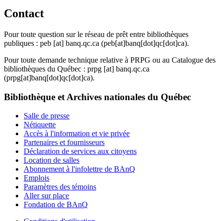
Contact
Pour toute question sur le réseau de prêt entre bibliothèques
publiques :
peb
[at]
banq.qc.ca
(peb[at]banq[dot]qc[dot]ca)
.
Pour toute demande technique relative à PRPG ou au Catalogue des
bibliothèques du Québec :
prpg
[at]
banq.qc.ca
(prpg[at]banq[dot]qc[dot]ca)
.
Bibliothèque et Archives nationales du Québec
Salle de presse
Nétiquette
Accès à l'information et vie privée
Partenaires et fournisseurs
Déclaration de services aux citoyens
Location de salles
Abonnement à l'infolettre de BAnQ
Emplois
Paramètres des témoins
Aller sur place
Fondation de BAnQ