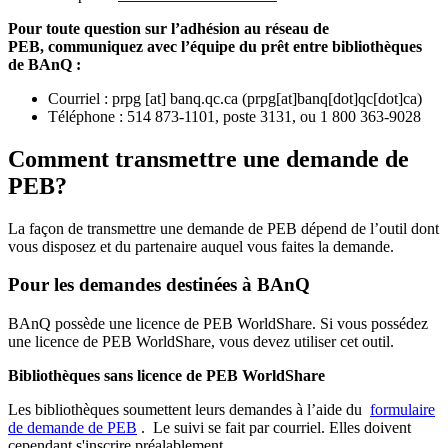
Pour toute question sur l’adhésion au réseau de
PEB,
communiquez avec l’équipe du prêt entre bibliothèques
de BAnQ :
Courriel
:
prpg
[at]
banq.qc.ca
(
prpg[at]banq[dot]qc[dot]ca
)
Téléphone : 514 873-1101, poste 3131, ou 1 800 363-9028
Comment transmettre une demande de
PEB?
La façon de transmettre une demande de PEB dépend de l’outil dont
vous disposez et du partenaire auquel vous faites la demande.
Pour les demandes destinées à BAnQ
BAnQ possède une licence de PEB WorldShare. Si vous possédez
une licence de PEB WorldShare, vous devez utiliser cet outil.
Bibliothèques sans licence de PEB WorldShare
Les bibliothèques soumettent leurs demandes à l’aide du
formulaire
de demande de PEB
.
Le suivi se fait par courriel.
Elles doivent
cependant s'inscrire préalablement.