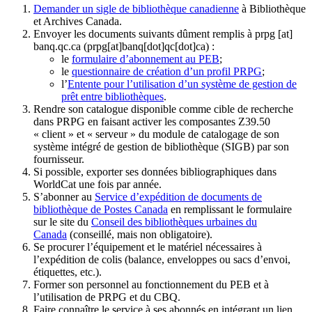
Demander un sigle de bibliothèque canadienne
à Bibliothèque
et Archives Canada.
Envoyer les documents suivants dûment remplis à
prpg
[at]
banq.qc.ca
(prpg[at]banq[dot]qc[dot]ca)
:
le
formulaire d’abonnement au PEB
;
le
questionnaire de création d’un profil PRPG
;
l’
Entente pour l’utilisation d’un système de gestion de
prêt entre bibliothèques
.
Rendre son catalogue disponible comme cible de recherche
dans PRPG en faisant activer les composantes Z39.50
« client » et « serveur » du module de catalogage de son
système intégré de gestion de bibliothèque (SIGB) par son
fournisseur
.
Si possible, exporter ses données bibliographiques dans
WorldCat une fois par année.
S’abonner au
Service d’expédition de documents de
bibliothèque de Postes Canada
en remplissant le formulaire
sur le site du
Conseil des bibliothèques urbaines du
Canada
(conseillé, mais non obligatoire).
Se procurer l’équipement et le matériel nécessaires à
l’expédition de colis (balance, enveloppes ou sacs d’envoi,
étiquettes, etc.).
Former son personnel au fonctionnement du PEB et à
l’utilisation de PRPG et du CBQ.
Faire connaître le service à ses abonnés en intégrant un lien