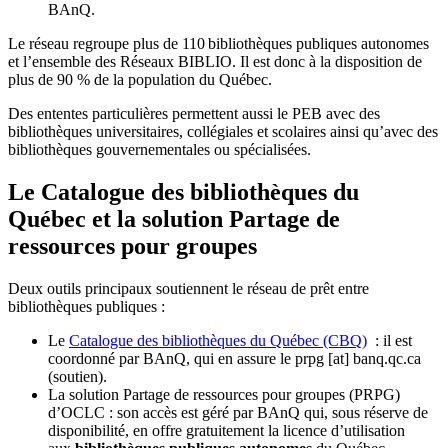
BAnQ.
Le réseau regroupe plus de 110
biblioth
è
ques publiques autonomes
et l
’
ensemble des R
é
seaux BIBLIO. Il est donc
à
la disposition de
plus de 90 % de la population du Qu
é
bec.
Des ententes particulières permettent aussi le PEB avec des
bibliothèques universitaires, collégiales et scolaires ainsi qu’avec des
bibliothèques gouvernementales ou spécialisées.
Le Catalogue des bibliothèques du
Québec et la solution Partage de
ressources pour groupes
Deux outils principaux soutiennent le réseau de prêt entre
bibliothèques publiques :
Le
Catalogue des bibliothèques du Québec (CBQ)
: il est
coordonné par BAnQ, qui en assure le
prpg
[at]
banq.qc.ca
(soutien)
.
La solution Partage de ressources pour groupes (PRPG)
d’OCLC : son accès est géré par BAnQ qui, sous réserve de
disponibilité, en offre gratuitement la licence d’utilisation