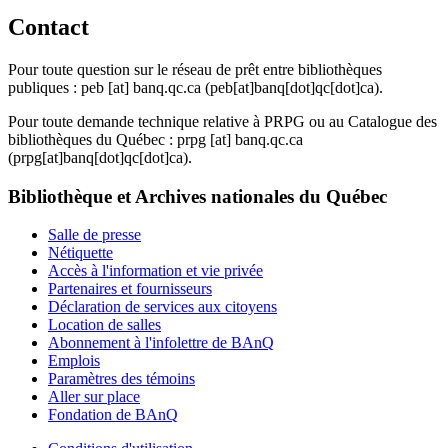
Contact
Pour toute question sur le réseau de prêt entre bibliothèques
publiques :
peb
[at]
banq.qc.ca
(peb[at]banq[dot]qc[dot]ca)
.
Pour toute demande technique relative à PRPG ou au Catalogue des
bibliothèques du Québec :
prpg
[at]
banq.qc.ca
(prpg[at]banq[dot]qc[dot]ca)
.
Bibliothèque et Archives nationales du Québec
Salle de presse
Nétiquette
Accès à l'information et vie privée
Partenaires et fournisseurs
Déclaration de services aux citoyens
Location de salles
Abonnement à l'infolettre de BAnQ
Emplois
Paramètres des témoins
Aller sur place
Fondation de BAnQ