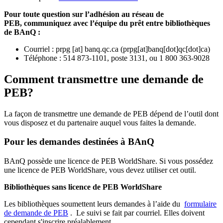
Pour toute question sur l’adhésion au réseau de
PEB,
communiquez avec l’équipe du prêt entre bibliothèques
de BAnQ :
Courriel
:
prpg
[at]
banq.qc.ca
(
prpg[at]banq[dot]qc[dot]ca
)
Téléphone : 514 873-1101, poste 3131, ou 1 800 363-9028
Comment transmettre une demande de
PEB?
La façon de transmettre une demande de PEB dépend de l’outil dont
vous disposez et du partenaire auquel vous faites la demande.
Pour les demandes destinées à BAnQ
BAnQ possède une licence de PEB WorldShare. Si vous possédez
une licence de PEB WorldShare, vous devez utiliser cet outil.
Bibliothèques sans licence de PEB WorldShare
Les bibliothèques soumettent leurs demandes à l’aide du
formulaire
de demande de PEB
.
Le suivi se fait par courriel.
Elles doivent
cependant s'inscrire préalablement.