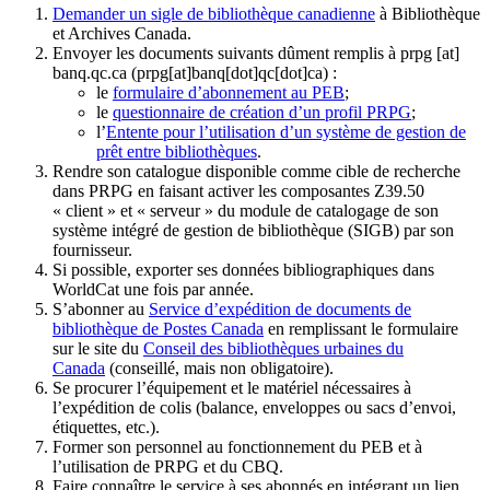
Demander un sigle de bibliothèque canadienne
à Bibliothèque
et Archives Canada.
Envoyer les documents suivants dûment remplis à
prpg
[at]
banq.qc.ca
(prpg[at]banq[dot]qc[dot]ca)
:
le
formulaire d’abonnement au PEB
;
le
questionnaire de création d’un profil PRPG
;
l’
Entente pour l’utilisation d’un système de gestion de
prêt entre bibliothèques
.
Rendre son catalogue disponible comme cible de recherche
dans PRPG en faisant activer les composantes Z39.50
« client » et « serveur » du module de catalogage de son
système intégré de gestion de bibliothèque (SIGB) par son
fournisseur
.
Si possible, exporter ses données bibliographiques dans
WorldCat une fois par année.
S’abonner au
Service d’expédition de documents de
bibliothèque de Postes Canada
en remplissant le formulaire
sur le site du
Conseil des bibliothèques urbaines du
Canada
(conseillé, mais non obligatoire).
Se procurer l’équipement et le matériel nécessaires à
l’expédition de colis (balance, enveloppes ou sacs d’envoi,
étiquettes, etc.).
Former son personnel au fonctionnement du PEB et à
l’utilisation de PRPG et du CBQ.
Faire connaître le service à ses abonnés en intégrant un lien