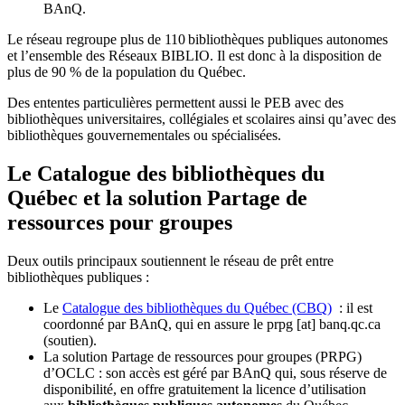
BAnQ.
Le réseau regroupe plus de 110
biblioth
è
ques publiques autonomes
et l
’
ensemble des R
é
seaux BIBLIO. Il est donc
à
la disposition de
plus de 90 % de la population du Qu
é
bec.
Des ententes particulières permettent aussi le PEB avec des
bibliothèques universitaires, collégiales et scolaires ainsi qu’avec des
bibliothèques gouvernementales ou spécialisées.
Le Catalogue des bibliothèques du
Québec et la solution Partage de
ressources pour groupes
Deux outils principaux soutiennent le réseau de prêt entre
bibliothèques publiques :
Le
Catalogue des bibliothèques du Québec (CBQ)
: il est
coordonné par BAnQ, qui en assure le
prpg
[at]
banq.qc.ca
(soutien)
.
La solution Partage de ressources pour groupes (PRPG)
d’OCLC : son accès est géré par BAnQ qui, sous réserve de
disponibilité, en offre gratuitement la licence d’utilisation