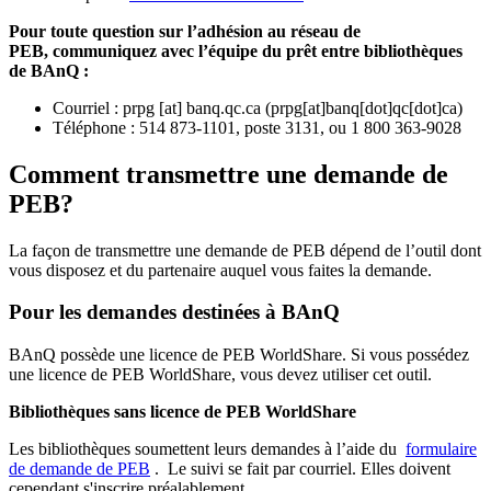
Pour toute question sur l’adhésion au réseau de
PEB,
communiquez avec l’équipe du prêt entre bibliothèques
de BAnQ :
Courriel
:
prpg
[at]
banq.qc.ca
(
prpg[at]banq[dot]qc[dot]ca
)
Téléphone : 514 873-1101, poste 3131, ou 1 800 363-9028
Comment transmettre une demande de
PEB?
La façon de transmettre une demande de PEB dépend de l’outil dont
vous disposez et du partenaire auquel vous faites la demande.
Pour les demandes destinées à BAnQ
BAnQ possède une licence de PEB WorldShare. Si vous possédez
une licence de PEB WorldShare, vous devez utiliser cet outil.
Bibliothèques sans licence de PEB WorldShare
Les bibliothèques soumettent leurs demandes à l’aide du
formulaire
de demande de PEB
.
Le suivi se fait par courriel.
Elles doivent
cependant s'inscrire préalablement.