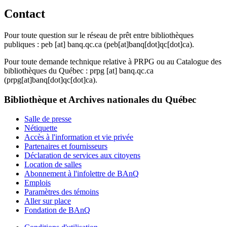
Contact
Pour toute question sur le réseau de prêt entre bibliothèques
publiques :
peb
[at]
banq.qc.ca
(peb[at]banq[dot]qc[dot]ca)
.
Pour toute demande technique relative à PRPG ou au Catalogue des
bibliothèques du Québec :
prpg
[at]
banq.qc.ca
(prpg[at]banq[dot]qc[dot]ca)
.
Bibliothèque et Archives nationales du Québec
Salle de presse
Nétiquette
Accès à l'information et vie privée
Partenaires et fournisseurs
Déclaration de services aux citoyens
Location de salles
Abonnement à l'infolettre de BAnQ
Emplois
Paramètres des témoins
Aller sur place
Fondation de BAnQ