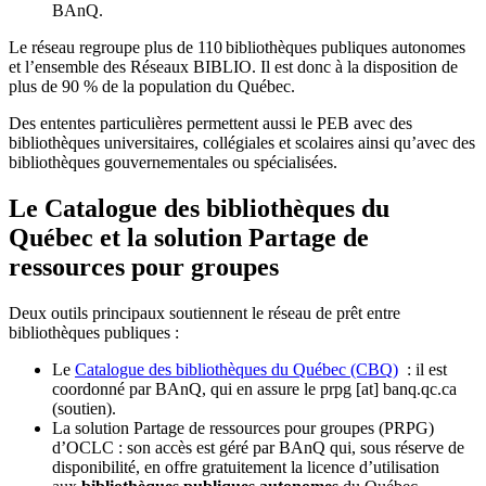
BAnQ.
Le réseau regroupe plus de 110
biblioth
è
ques publiques autonomes
et l
’
ensemble des R
é
seaux BIBLIO. Il est donc
à
la disposition de
plus de 90 % de la population du Qu
é
bec.
Des ententes particulières permettent aussi le PEB avec des
bibliothèques universitaires, collégiales et scolaires ainsi qu’avec des
bibliothèques gouvernementales ou spécialisées.
Le Catalogue des bibliothèques du
Québec et la solution Partage de
ressources pour groupes
Deux outils principaux soutiennent le réseau de prêt entre
bibliothèques publiques :
Le
Catalogue des bibliothèques du Québec (CBQ)
: il est
coordonné par BAnQ, qui en assure le
prpg
[at]
banq.qc.ca
(soutien)
.
La solution Partage de ressources pour groupes (PRPG)
d’OCLC : son accès est géré par BAnQ qui, sous réserve de
disponibilité, en offre gratuitement la licence d’utilisation