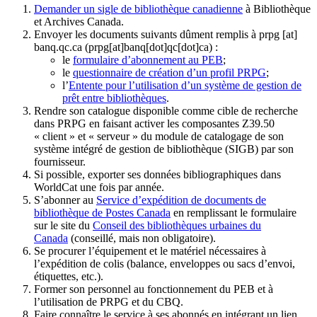
Demander un sigle de bibliothèque canadienne
à Bibliothèque
et Archives Canada.
Envoyer les documents suivants dûment remplis à
prpg
[at]
banq.qc.ca
(prpg[at]banq[dot]qc[dot]ca)
:
le
formulaire d’abonnement au PEB
;
le
questionnaire de création d’un profil PRPG
;
l’
Entente pour l’utilisation d’un système de gestion de
prêt entre bibliothèques
.
Rendre son catalogue disponible comme cible de recherche
dans PRPG en faisant activer les composantes Z39.50
« client » et « serveur » du module de catalogage de son
système intégré de gestion de bibliothèque (SIGB) par son
fournisseur
.
Si possible, exporter ses données bibliographiques dans
WorldCat une fois par année.
S’abonner au
Service d’expédition de documents de
bibliothèque de Postes Canada
en remplissant le formulaire
sur le site du
Conseil des bibliothèques urbaines du
Canada
(conseillé, mais non obligatoire).
Se procurer l’équipement et le matériel nécessaires à
l’expédition de colis (balance, enveloppes ou sacs d’envoi,
étiquettes, etc.).
Former son personnel au fonctionnement du PEB et à
l’utilisation de PRPG et du CBQ.
Faire connaître le service à ses abonnés en intégrant un lien