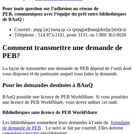
Pour toute question sur l’adhésion au réseau de
PEB,
communiquez avec l’équipe du prêt entre bibliothèques
de BAnQ :
Courriel
:
prpg
[at]
banq.qc.ca
(
prpg[at]banq[dot]qc[dot]ca
)
Téléphone : 514 873-1101, poste 3131, ou 1 800 363-9028
Comment transmettre une demande de
PEB?
La façon de transmettre une demande de PEB dépend de l’outil dont
vous disposez et du partenaire auquel vous faites la demande.
Pour les demandes destinées à BAnQ
BAnQ possède une licence de PEB WorldShare. Si vous possédez
une licence de PEB WorldShare, vous devez utiliser cet outil.
Bibliothèques sans licence de PEB WorldShare
Les bibliothèques soumettent leurs demandes à l’aide du
formulaire
de demande de PEB
.
Le suivi se fait par courriel.
Elles doivent
cependant s'inscrire préalablement.