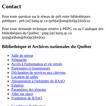
Contact
Pour toute question sur le réseau de prêt entre bibliothèques
publiques :
peb
[at]
banq.qc.ca
(peb[at]banq[dot]qc[dot]ca)
.
Pour toute demande technique relative à PRPG ou au Catalogue des
bibliothèques du Québec :
prpg
[at]
banq.qc.ca
(prpg[at]banq[dot]qc[dot]ca)
.
Bibliothèque et Archives nationales du Québec
Salle de presse
Nétiquette
Accès à l'information et vie privée
Partenaires et fournisseurs
Déclaration de services aux citoyens
Location de salles
Abonnement à l'infolettre de BAnQ
Emplois
Paramètres des témoins
Aller sur place
Fondation de BAnQ