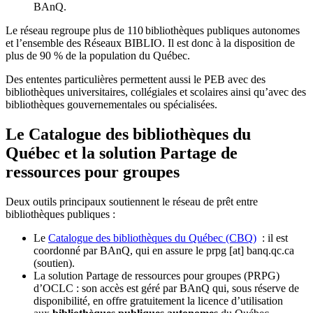
BAnQ.
Le réseau regroupe plus de 110
biblioth
è
ques publiques autonomes
et l
’
ensemble des R
é
seaux BIBLIO. Il est donc
à
la disposition de
plus de 90 % de la population du Qu
é
bec.
Des ententes particulières permettent aussi le PEB avec des
bibliothèques universitaires, collégiales et scolaires ainsi qu’avec des
bibliothèques gouvernementales ou spécialisées.
Le Catalogue des bibliothèques du
Québec et la solution Partage de
ressources pour groupes
Deux outils principaux soutiennent le réseau de prêt entre
bibliothèques publiques :
Le
Catalogue des bibliothèques du Québec (CBQ)
: il est
coordonné par BAnQ, qui en assure le
prpg
[at]
banq.qc.ca
(soutien)
.
La solution Partage de ressources pour groupes (PRPG)
d’OCLC : son accès est géré par BAnQ qui, sous réserve de
disponibilité, en offre gratuitement la licence d’utilisation