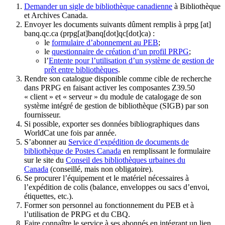
Demander un sigle de bibliothèque canadienne
à Bibliothèque
et Archives Canada.
Envoyer les documents suivants dûment remplis à
prpg
[at]
banq.qc.ca
(prpg[at]banq[dot]qc[dot]ca)
:
le
formulaire d’abonnement au PEB
;
le
questionnaire de création d’un profil PRPG
;
l’
Entente pour l’utilisation d’un système de gestion de
prêt entre bibliothèques
.
Rendre son catalogue disponible comme cible de recherche
dans PRPG en faisant activer les composantes Z39.50
« client » et « serveur » du module de catalogage de son
système intégré de gestion de bibliothèque (SIGB) par son
fournisseur
.
Si possible, exporter ses données bibliographiques dans
WorldCat une fois par année.
S’abonner au
Service d’expédition de documents de
bibliothèque de Postes Canada
en remplissant le formulaire
sur le site du
Conseil des bibliothèques urbaines du
Canada
(conseillé, mais non obligatoire).
Se procurer l’équipement et le matériel nécessaires à
l’expédition de colis (balance, enveloppes ou sacs d’envoi,
étiquettes, etc.).
Former son personnel au fonctionnement du PEB et à
l’utilisation de PRPG et du CBQ.
Faire connaître le service à ses abonnés en intégrant un lien