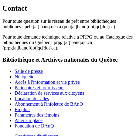
Contact
Pour toute question sur le réseau de prêt entre bibliothèques
publiques :
peb
[at]
banq.qc.ca
(peb[at]banq[dot]qc[dot]ca)
.
Pour toute demande technique relative à PRPG ou au Catalogue des
bibliothèques du Québec :
prpg
[at]
banq.qc.ca
(prpg[at]banq[dot]qc[dot]ca)
.
Bibliothèque et Archives nationales du Québec
Salle de presse
Nétiquette
Accès à l'information et vie privée
Partenaires et fournisseurs
Déclaration de services aux citoyens
Location de salles
Abonnement à l'infolettre de BAnQ
Emplois
Paramètres des témoins
Aller sur place
Fondation de BAnQ