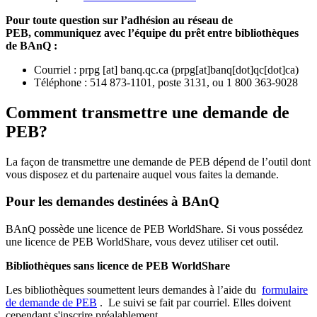
Pour toute question sur l’adhésion au réseau de
PEB,
communiquez avec l’équipe du prêt entre bibliothèques
de BAnQ :
Courriel
:
prpg
[at]
banq.qc.ca
(
prpg[at]banq[dot]qc[dot]ca
)
Téléphone : 514 873-1101, poste 3131, ou 1 800 363-9028
Comment transmettre une demande de
PEB?
La façon de transmettre une demande de PEB dépend de l’outil dont
vous disposez et du partenaire auquel vous faites la demande.
Pour les demandes destinées à BAnQ
BAnQ possède une licence de PEB WorldShare. Si vous possédez
une licence de PEB WorldShare, vous devez utiliser cet outil.
Bibliothèques sans licence de PEB WorldShare
Les bibliothèques soumettent leurs demandes à l’aide du
formulaire
de demande de PEB
.
Le suivi se fait par courriel.
Elles doivent
cependant s'inscrire préalablement.