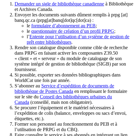
Demander un sigle de bibliothèque canadienne
à Bibliothèque
et Archives Canada.
Envoyer les documents suivants dûment remplis à
prpg
[at]
banq.qc.ca
(prpg[at]banq[dot]qc[dot]ca)
:
le
formulaire d’abonnement au PEB
;
le
questionnaire de création d’un profil PRPG
;
l’
Entente pour l’utilisation d’un système de gestion de
prêt entre bibliothèques
.
Rendre son catalogue disponible comme cible de recherche
dans PRPG en faisant activer les composantes Z39.50
« client » et « serveur » du module de catalogage de son
système intégré de gestion de bibliothèque (SIGB) par son
fournisseur
.
Si possible, exporter ses données bibliographiques dans
WorldCat une fois par année.
S’abonner au
Service d’expédition de documents de
bibliothèque de Postes Canada
en remplissant le formulaire
sur le site du
Conseil des bibliothèques urbaines du
Canada
(conseillé, mais non obligatoire).
Se procurer l’équipement et le matériel nécessaires à
l’expédition de colis (balance, enveloppes ou sacs d’envoi,
étiquettes, etc.).
Former son personnel au fonctionnement du PEB et à
l’utilisation de PRPG et du CBQ.
Faire connaître le service à ses abonnés en intégrant un lien