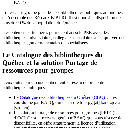
BAnQ.
Le réseau regroupe plus de 110
biblioth
è
ques publiques autonomes
et l
’
ensemble des R
é
seaux BIBLIO. Il est donc
à
la disposition de
plus de 90 % de la population du Qu
é
bec.
Des ententes particulières permettent aussi le PEB avec des
bibliothèques universitaires, collégiales et scolaires ainsi qu’avec des
bibliothèques gouvernementales ou spécialisées.
Le Catalogue des bibliothèques du
Québec et la solution Partage de
ressources pour groupes
Deux outils principaux soutiennent le réseau de prêt entre
bibliothèques publiques :
Le
Catalogue des bibliothèques du Québec (CBQ)
: il est
coordonné par BAnQ, qui en assure le
prpg
[at]
banq.qc.ca
(soutien)
.
La solution Partage de ressources pour groupes (PRPG)
d’OCLC : son accès est géré par BAnQ qui, sous réserve de
disponibilité, en offre gratuitement la licence d’utilisation