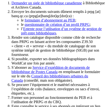
Demander un sigle de bibliothèque canadienne
à Bibliothèque
et Archives Canada.
Envoyer les documents suivants dûment remplis à
prpg
[at]
banq.qc.ca
(prpg[at]banq[dot]qc[dot]ca)
:
le
formulaire d’abonnement au PEB
;
le
questionnaire de création d’un profil PRPG
;
l’
Entente pour l’utilisation d’un système de gestion de
prêt entre bibliothèques
.
Rendre son catalogue disponible comme cible de recherche
dans PRPG en faisant activer les composantes Z39.50
« client » et « serveur » du module de catalogage de son
système intégré de gestion de bibliothèque (SIGB) par son
fournisseur
.
Si possible, exporter ses données bibliographiques dans
WorldCat une fois par année.
S’abonner au
Service d’expédition de documents de
bibliothèque de Postes Canada
en remplissant le formulaire
sur le site du
Conseil des bibliothèques urbaines du
Canada
(conseillé, mais non obligatoire).
Se procurer l’équipement et le matériel nécessaires à
l’expédition de colis (balance, enveloppes ou sacs d’envoi,
étiquettes, etc.).
Former son personnel au fonctionnement du PEB et à
l’utilisation de PRPG et du CBQ.
Faire connaître le service à ses abonnés en intégrant un lien