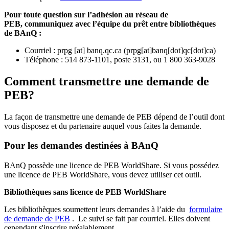
Pour toute question sur l’adhésion au réseau de
PEB,
communiquez avec l’équipe du prêt entre bibliothèques
de BAnQ :
Courriel
:
prpg
[at]
banq.qc.ca
(
prpg[at]banq[dot]qc[dot]ca
)
Téléphone : 514 873-1101, poste 3131, ou 1 800 363-9028
Comment transmettre une demande de
PEB?
La façon de transmettre une demande de PEB dépend de l’outil dont
vous disposez et du partenaire auquel vous faites la demande.
Pour les demandes destinées à BAnQ
BAnQ possède une licence de PEB WorldShare. Si vous possédez
une licence de PEB WorldShare, vous devez utiliser cet outil.
Bibliothèques sans licence de PEB WorldShare
Les bibliothèques soumettent leurs demandes à l’aide du
formulaire
de demande de PEB
.
Le suivi se fait par courriel.
Elles doivent
cependant s'inscrire préalablement.