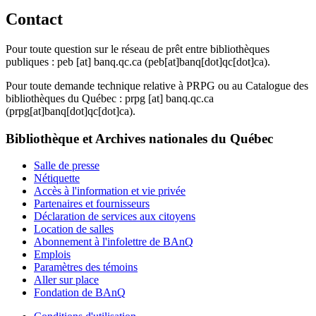
Contact
Pour toute question sur le réseau de prêt entre bibliothèques
publiques :
peb
[at]
banq.qc.ca
(peb[at]banq[dot]qc[dot]ca)
.
Pour toute demande technique relative à PRPG ou au Catalogue des
bibliothèques du Québec :
prpg
[at]
banq.qc.ca
(prpg[at]banq[dot]qc[dot]ca)
.
Bibliothèque et Archives nationales du Québec
Salle de presse
Nétiquette
Accès à l'information et vie privée
Partenaires et fournisseurs
Déclaration de services aux citoyens
Location de salles
Abonnement à l'infolettre de BAnQ
Emplois
Paramètres des témoins
Aller sur place
Fondation de BAnQ