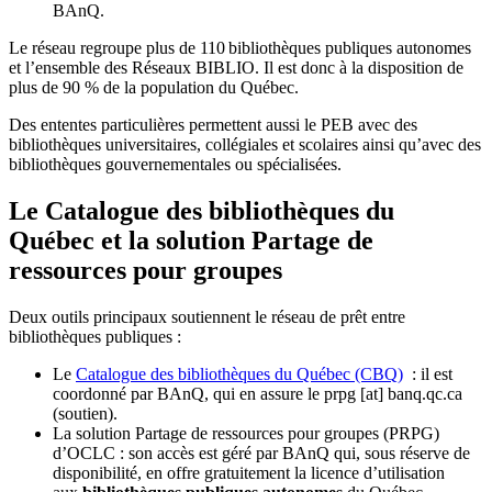
BAnQ.
Le réseau regroupe plus de 110
biblioth
è
ques publiques autonomes
et l
’
ensemble des R
é
seaux BIBLIO. Il est donc
à
la disposition de
plus de 90 % de la population du Qu
é
bec.
Des ententes particulières permettent aussi le PEB avec des
bibliothèques universitaires, collégiales et scolaires ainsi qu’avec des
bibliothèques gouvernementales ou spécialisées.
Le Catalogue des bibliothèques du
Québec et la solution Partage de
ressources pour groupes
Deux outils principaux soutiennent le réseau de prêt entre
bibliothèques publiques :
Le
Catalogue des bibliothèques du Québec (CBQ)
: il est
coordonné par BAnQ, qui en assure le
prpg
[at]
banq.qc.ca
(soutien)
.
La solution Partage de ressources pour groupes (PRPG)
d’OCLC : son accès est géré par BAnQ qui, sous réserve de
disponibilité, en offre gratuitement la licence d’utilisation