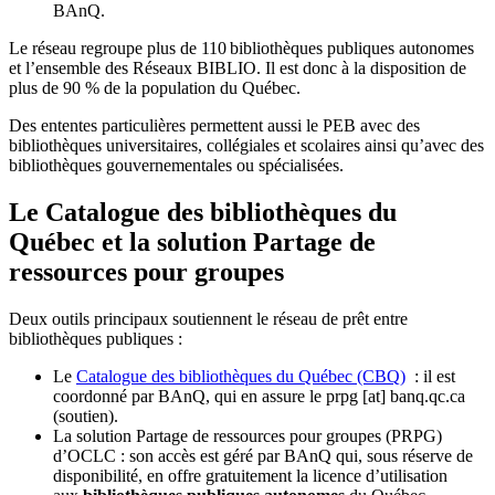
BAnQ.
Le réseau regroupe plus de 110
biblioth
è
ques publiques autonomes
et l
’
ensemble des R
é
seaux BIBLIO. Il est donc
à
la disposition de
plus de 90 % de la population du Qu
é
bec.
Des ententes particulières permettent aussi le PEB avec des
bibliothèques universitaires, collégiales et scolaires ainsi qu’avec des
bibliothèques gouvernementales ou spécialisées.
Le Catalogue des bibliothèques du
Québec et la solution Partage de
ressources pour groupes
Deux outils principaux soutiennent le réseau de prêt entre
bibliothèques publiques :
Le
Catalogue des bibliothèques du Québec (CBQ)
: il est
coordonné par BAnQ, qui en assure le
prpg
[at]
banq.qc.ca
(soutien)
.
La solution Partage de ressources pour groupes (PRPG)
d’OCLC : son accès est géré par BAnQ qui, sous réserve de
disponibilité, en offre gratuitement la licence d’utilisation