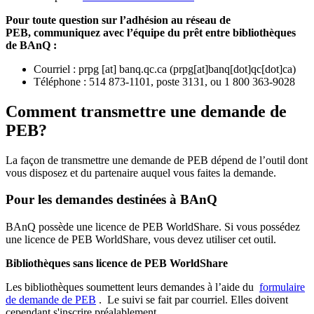
Pour toute question sur l’adhésion au réseau de
PEB,
communiquez avec l’équipe du prêt entre bibliothèques
de BAnQ :
Courriel
:
prpg
[at]
banq.qc.ca
(
prpg[at]banq[dot]qc[dot]ca
)
Téléphone : 514 873-1101, poste 3131, ou 1 800 363-9028
Comment transmettre une demande de
PEB?
La façon de transmettre une demande de PEB dépend de l’outil dont
vous disposez et du partenaire auquel vous faites la demande.
Pour les demandes destinées à BAnQ
BAnQ possède une licence de PEB WorldShare. Si vous possédez
une licence de PEB WorldShare, vous devez utiliser cet outil.
Bibliothèques sans licence de PEB WorldShare
Les bibliothèques soumettent leurs demandes à l’aide du
formulaire
de demande de PEB
.
Le suivi se fait par courriel.
Elles doivent
cependant s'inscrire préalablement.