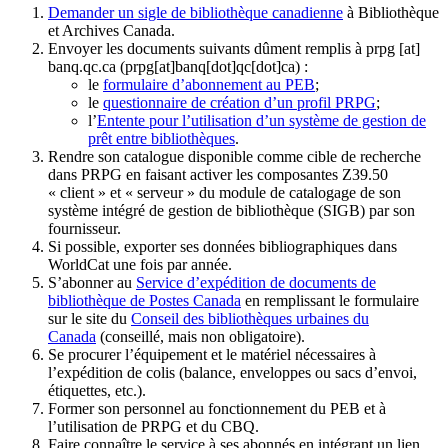
Demander un sigle de bibliothèque canadienne
à Bibliothèque
et Archives Canada.
Envoyer les documents suivants dûment remplis à
prpg
[at]
banq.qc.ca
(prpg[at]banq[dot]qc[dot]ca)
:
le
formulaire d’abonnement au PEB
;
le
questionnaire de création d’un profil PRPG
;
l’
Entente pour l’utilisation d’un système de gestion de
prêt entre bibliothèques
.
Rendre son catalogue disponible comme cible de recherche
dans PRPG en faisant activer les composantes Z39.50
« client » et « serveur » du module de catalogage de son
système intégré de gestion de bibliothèque (SIGB) par son
fournisseur
.
Si possible, exporter ses données bibliographiques dans
WorldCat une fois par année.
S’abonner au
Service d’expédition de documents de
bibliothèque de Postes Canada
en remplissant le formulaire
sur le site du
Conseil des bibliothèques urbaines du
Canada
(conseillé, mais non obligatoire).
Se procurer l’équipement et le matériel nécessaires à
l’expédition de colis (balance, enveloppes ou sacs d’envoi,
étiquettes, etc.).
Former son personnel au fonctionnement du PEB et à
l’utilisation de PRPG et du CBQ.
Faire connaître le service à ses abonnés en intégrant un lien