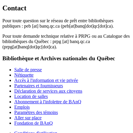
Contact
Pour toute question sur le réseau de prêt entre bibliothèques
publiques :
peb
[at]
banq.qc.ca
(peb[at]banq[dot]qc[dot]ca)
.
Pour toute demande technique relative à PRPG ou au Catalogue des
bibliothèques du Québec :
prpg
[at]
banq.qc.ca
(prpg[at]banq[dot]qc[dot]ca)
.
Bibliothèque et Archives nationales du Québec
Salle de presse
Nétiquette
Accès à l'information et vie privée
Partenaires et fournisseurs
Déclaration de services aux citoyens
Location de salles
Abonnement à l'infolettre de BAnQ
Emplois
Paramètres des témoins
Aller sur place
Fondation de BAnQ