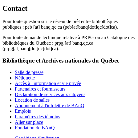
Contact
Pour toute question sur le réseau de prêt entre bibliothèques
publiques :
peb
[at]
banq.qc.ca
(peb[at]banq[dot]qc[dot]ca)
.
Pour toute demande technique relative à PRPG ou au Catalogue des
bibliothèques du Québec :
prpg
[at]
banq.qc.ca
(prpg[at]banq[dot]qc[dot]ca)
.
Bibliothèque et Archives nationales du Québec
Salle de presse
Nétiquette
Accès à l'information et vie privée
Partenaires et fournisseurs
Déclaration de services aux citoyens
Location de salles
Abonnement à l'infolettre de BAnQ
Emplois
Paramètres des témoins
Aller sur place
Fondation de BAnQ