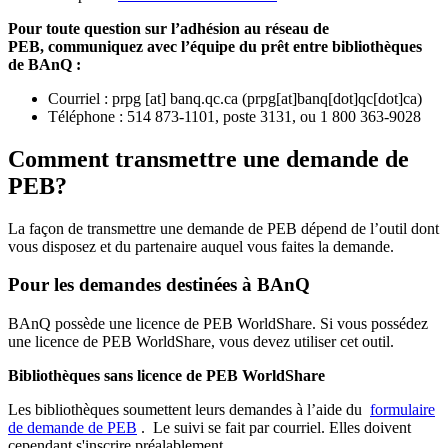
Pour toute question sur l’adhésion au réseau de
PEB,
communiquez avec l’équipe du prêt entre bibliothèques
de BAnQ :
Courriel
:
prpg
[at]
banq.qc.ca
(
prpg[at]banq[dot]qc[dot]ca
)
Téléphone : 514 873-1101, poste 3131, ou 1 800 363-9028
Comment transmettre une demande de
PEB?
La façon de transmettre une demande de PEB dépend de l’outil dont
vous disposez et du partenaire auquel vous faites la demande.
Pour les demandes destinées à BAnQ
BAnQ possède une licence de PEB WorldShare. Si vous possédez
une licence de PEB WorldShare, vous devez utiliser cet outil.
Bibliothèques sans licence de PEB WorldShare
Les bibliothèques soumettent leurs demandes à l’aide du
formulaire
de demande de PEB
.
Le suivi se fait par courriel.
Elles doivent
cependant s'inscrire préalablement.