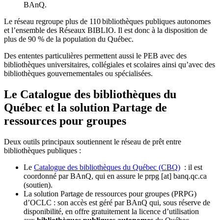
BAnQ.
Le réseau regroupe plus de 110
biblioth
è
ques publiques autonomes
et l
’
ensemble des R
é
seaux BIBLIO. Il est donc
à
la disposition de
plus de 90 % de la population du Qu
é
bec.
Des ententes particulières permettent aussi le PEB avec des
bibliothèques universitaires, collégiales et scolaires ainsi qu’avec des
bibliothèques gouvernementales ou spécialisées.
Le Catalogue des bibliothèques du
Québec et la solution Partage de
ressources pour groupes
Deux outils principaux soutiennent le réseau de prêt entre
bibliothèques publiques :
Le
Catalogue des bibliothèques du Québec (CBQ)
: il est
coordonné par BAnQ, qui en assure le
prpg
[at]
banq.qc.ca
(soutien)
.
La solution Partage de ressources pour groupes (PRPG)
d’OCLC : son accès est géré par BAnQ qui, sous réserve de
disponibilité, en offre gratuitement la licence d’utilisation