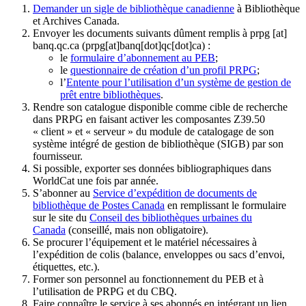
Demander un sigle de bibliothèque canadienne
à Bibliothèque
et Archives Canada.
Envoyer les documents suivants dûment remplis à
prpg
[at]
banq.qc.ca
(prpg[at]banq[dot]qc[dot]ca)
:
le
formulaire d’abonnement au PEB
;
le
questionnaire de création d’un profil PRPG
;
l’
Entente pour l’utilisation d’un système de gestion de
prêt entre bibliothèques
.
Rendre son catalogue disponible comme cible de recherche
dans PRPG en faisant activer les composantes Z39.50
« client » et « serveur » du module de catalogage de son
système intégré de gestion de bibliothèque (SIGB) par son
fournisseur
.
Si possible, exporter ses données bibliographiques dans
WorldCat une fois par année.
S’abonner au
Service d’expédition de documents de
bibliothèque de Postes Canada
en remplissant le formulaire
sur le site du
Conseil des bibliothèques urbaines du
Canada
(conseillé, mais non obligatoire).
Se procurer l’équipement et le matériel nécessaires à
l’expédition de colis (balance, enveloppes ou sacs d’envoi,
étiquettes, etc.).
Former son personnel au fonctionnement du PEB et à
l’utilisation de PRPG et du CBQ.
Faire connaître le service à ses abonnés en intégrant un lien