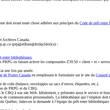
ome doit avant toute chose adhérer aux principes du
Code de prêt entre 
et Archives Canada.
q.qc.ca
(prpg[at]banq[dot]qc[dot]ca)
:
t entre bibliothèques
.
 PRPG en faisant activer les composantes Z39.50 « client » et « serveu
at une fois par année.
ue de Postes Canada
en remplissant le formulaire sur le site du
Conseil 
n de colis (balance, enveloppes ou sacs d’envoi, étiquettes, etc.).
ation de PRPG et du CBQ.
 le CBQ à son site Web. Idéalement, y présenter aussi le service et fourni
u de communication personnalisés. La bibliothèque qui l’emploie doit tou
s du Québec, faites-en la demande à l’équipe du prêt entre bibliothèqu