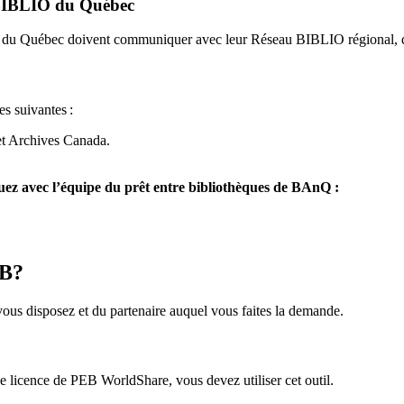
u BIBLIO du Québec
O du Québec doivent communiquer avec leur Réseau BIBLIO régional, q
es suivantes
:
et Archives Canada.
z avec l’équipe du prêt entre bibliothèques de BAnQ :
EB?
us disposez et du partenaire auquel vous faites la demande.
icence de PEB WorldShare, vous devez utiliser cet outil.