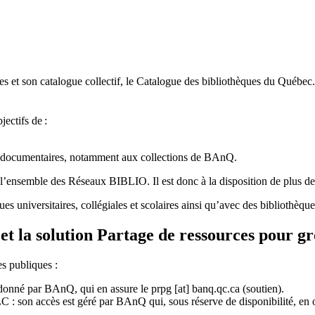
 et son catalogue collectif, le Catalogue des bibliothèques du Québec.
jectifs de
:
ces documentaires, notamment aux collections de BAnQ.
l
’
ensemble des R
é
seaux BIBLIO. Il est donc
à
la disposition de plus d
ues universitaires, collégiales et scolaires ainsi qu’avec des bibliothè
et la solution Partage de ressources pour g
es publiques :
rdonné par BAnQ, qui en assure le
prpg
[at]
banq.qc.ca
(soutien)
.
 son accès est géré par BAnQ qui, sous réserve de disponibilité, en off