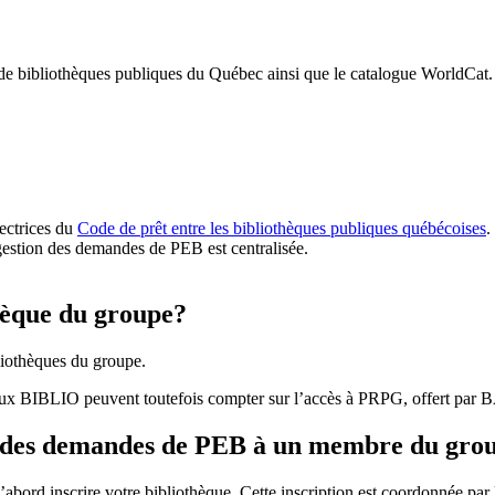
 de bibliothèques publiques du Québec ainsi que le catalogue WorldCat.
rectrices du
Code de prêt entre les bibliothèques publiques québécoises
.
gestion des demandes de PEB est centralisée.
hèque du groupe?
iothèques du groupe.
aux BIBLIO peuvent toutefois compter sur l’accès à PRPG, offert par
r des demandes de PEB à un membre du gro
bord inscrire votre bibliothèque. Cette inscription est coordonnée pa