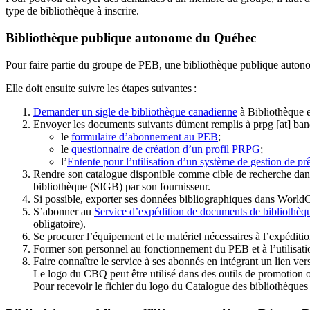
type de bibliothèque à inscrire.
Bibliothèque publique autonome du Québec
Pour faire partie du groupe de PEB, une bibliothèque publique auton
Elle doit ensuite suivre les étapes suivantes
:
Demander un sigle de bibliothèque canadienne
à Bibliothèque 
Envoyer les documents suivants dûment remplis à
prpg
[at]
ban
le
formulaire d’abonnement au PEB
;
le
questionnaire de création d’un profil PRPG
;
l’
Entente pour l’utilisation d’un système de gestion de prê
Rendre son catalogue disponible comme cible de recherche dans
bibliothèque (SIGB) par son fournisseur
.
Si possible, exporter ses données bibliographiques dans WorldC
S’abonner au
Service d’expédition de documents de bibliothèq
obligatoire).
Se procurer l’équipement et le matériel nécessaires à l’expéditio
Former son personnel au fonctionnement du PEB et à l’utilis
Faire connaître le service à ses abonnés en intégrant un lien vers
Le logo du CBQ peut être utilisé dans des outils de promotion o
Pour recevoir le fichier du logo du Catalogue des bibliothèque