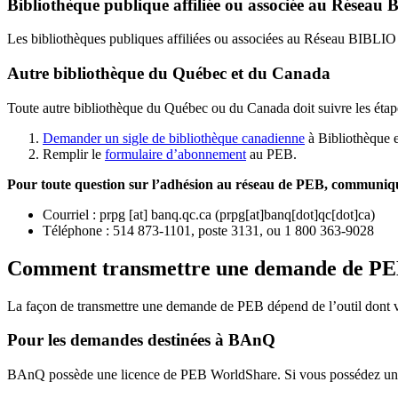
Bibliothèque publique affiliée ou associée au Résea
Les bibliothèques publiques affiliées ou associées au Réseau BIBLI
Autre bibliothèque du Québec et du Canada
Toute autre bibliothèque du Québec ou du Canada doit suivre les étap
Demander un sigle de bibliothèque canadienne
à Bibliothèque 
Remplir le
f
ormulaire d’abonnement
au PEB.
Pour toute question sur l’adhésion au réseau de PEB,
communique
Courriel
:
prpg
[at]
banq.qc.ca
(
prpg[at]banq[dot]qc[dot]ca
)
Téléphone : 514 873-1101, poste 3131, ou 1 800 363-9028
Comment transmettre une demande de P
La façon de transmettre une demande de PEB dépend de l’outil dont vo
Pour les demandes destinées à BAnQ
BAnQ possède une licence de PEB WorldShare. Si vous possédez une l