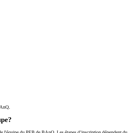
 BAnQ.
upe?
r le l'équipe du PEB de BAnQ. Les étapes d’inscription dépendent du