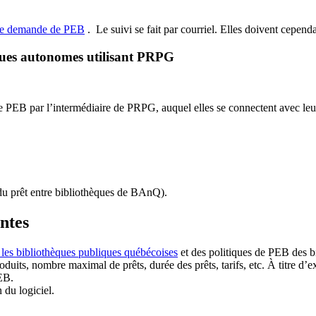
de demande de PEB
.
Le suivi se fait par courriel.
Elles doivent cependan
ques autonomes utilisant PRPG
EB par l’intermédiaire de PRPG, auquel elles se connectent avec leur i
u prêt entre bibliothèques de BAnQ)
.
antes
 les bibliothèques publiques québécoises
et des politiques de PEB des b
duits, nombre maximal de prêts, durée des prêts, tarifs, etc. À titre d’
EB.
n du logiciel.