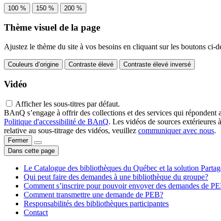
100 %
150 %
200 %
Thème visuel de la page
Ajustez le thème du site à vos besoins en cliquant sur les boutons ci-d
Couleurs d’origine
Contraste élevé
Contraste élevé inversé
Vidéo
Afficher les sous-titres par défaut.
BAnQ s’engage à offrir des collections et des services qui répondent 
Politique d'accessibilité de BAnQ
. Les vidéos de sources extérieures 
relative au sous-titrage des vidéos, veuillez
communiquer avec nous
.
Fermer
Dans cette page
Le Catalogue des bibliothèques du Québec et la solution Parta
Qui peut faire des demandes à une bibliothèque du groupe?
Comment s’inscrire pour pouvoir envoyer des demandes de P
Comment transmettre une demande de PEB?
Responsabilités des bibliothèques participantes
Contact