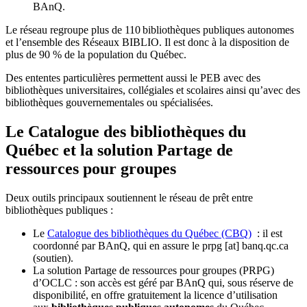
BAnQ.
Le réseau regroupe plus de 110
biblioth
è
ques publiques autonomes
et l
’
ensemble des R
é
seaux BIBLIO. Il est donc
à
la disposition de
plus de 90 % de la population du Qu
é
bec.
Des ententes particulières permettent aussi le PEB avec des
bibliothèques universitaires, collégiales et scolaires ainsi qu’avec des
bibliothèques gouvernementales ou spécialisées.
Le Catalogue des bibliothèques du
Québec et la solution Partage de
ressources pour groupes
Deux outils principaux soutiennent le réseau de prêt entre
bibliothèques publiques :
Le
Catalogue des bibliothèques du Québec (CBQ)
: il est
coordonné par BAnQ, qui en assure le
prpg
[at]
banq.qc.ca
(soutien)
.
La solution Partage de ressources pour groupes (PRPG)
d’OCLC : son accès est géré par BAnQ qui, sous réserve de
disponibilité, en offre gratuitement la licence d’utilisation