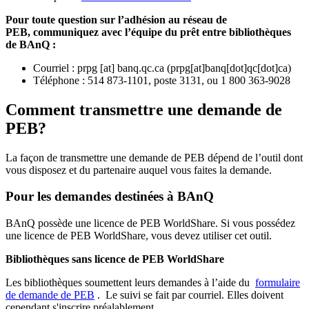
Pour toute question sur l’adhésion au réseau de
PEB,
communiquez avec l’équipe du prêt entre bibliothèques
de BAnQ :
Courriel
:
prpg
[at]
banq.qc.ca
(
prpg[at]banq[dot]qc[dot]ca
)
Téléphone : 514 873-1101, poste 3131, ou 1 800 363-9028
Comment transmettre une demande de
PEB?
La façon de transmettre une demande de PEB dépend de l’outil dont
vous disposez et du partenaire auquel vous faites la demande.
Pour les demandes destinées à BAnQ
BAnQ possède une licence de PEB WorldShare. Si vous possédez
une licence de PEB WorldShare, vous devez utiliser cet outil.
Bibliothèques sans licence de PEB WorldShare
Les bibliothèques soumettent leurs demandes à l’aide du
formulaire
de demande de PEB
.
Le suivi se fait par courriel.
Elles doivent
cependant s'inscrire préalablement.