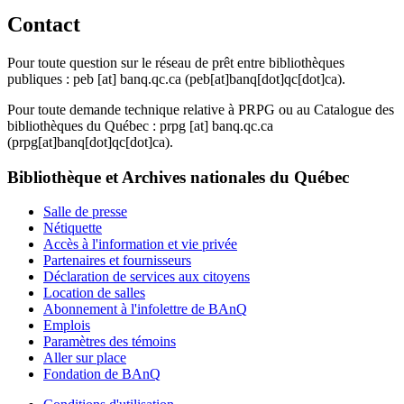
Contact
Pour toute question sur le réseau de prêt entre bibliothèques
publiques :
peb
[at]
banq.qc.ca
(peb[at]banq[dot]qc[dot]ca)
.
Pour toute demande technique relative à PRPG ou au Catalogue des
bibliothèques du Québec :
prpg
[at]
banq.qc.ca
(prpg[at]banq[dot]qc[dot]ca)
.
Bibliothèque et Archives nationales du Québec
Salle de presse
Nétiquette
Accès à l'information et vie privée
Partenaires et fournisseurs
Déclaration de services aux citoyens
Location de salles
Abonnement à l'infolettre de BAnQ
Emplois
Paramètres des témoins
Aller sur place
Fondation de BAnQ