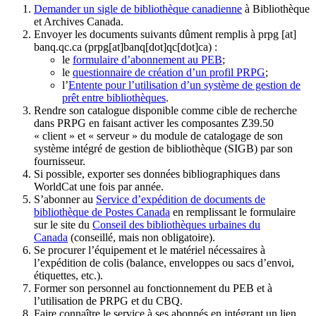
Demander un sigle de bibliothèque canadienne
à Bibliothèque
et Archives Canada.
Envoyer les documents suivants dûment remplis à
prpg
[at]
banq.qc.ca
(prpg[at]banq[dot]qc[dot]ca)
:
le
formulaire d’abonnement au PEB
;
le
questionnaire de création d’un profil PRPG
;
l’
Entente pour l’utilisation d’un système de gestion de
prêt entre bibliothèques
.
Rendre son catalogue disponible comme cible de recherche
dans PRPG en faisant activer les composantes Z39.50
« client » et « serveur » du module de catalogage de son
système intégré de gestion de bibliothèque (SIGB) par son
fournisseur
.
Si possible, exporter ses données bibliographiques dans
WorldCat une fois par année.
S’abonner au
Service d’expédition de documents de
bibliothèque de Postes Canada
en remplissant le formulaire
sur le site du
Conseil des bibliothèques urbaines du
Canada
(conseillé, mais non obligatoire).
Se procurer l’équipement et le matériel nécessaires à
l’expédition de colis (balance, enveloppes ou sacs d’envoi,
étiquettes, etc.).
Former son personnel au fonctionnement du PEB et à
l’utilisation de PRPG et du CBQ.
Faire connaître le service à ses abonnés en intégrant un lien