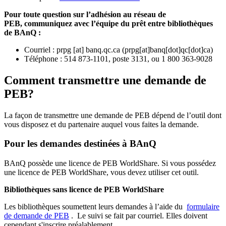
Pour toute question sur l’adhésion au réseau de
PEB,
communiquez avec l’équipe du prêt entre bibliothèques
de BAnQ :
Courriel
:
prpg
[at]
banq.qc.ca
(
prpg[at]banq[dot]qc[dot]ca
)
Téléphone : 514 873-1101, poste 3131, ou 1 800 363-9028
Comment transmettre une demande de
PEB?
La façon de transmettre une demande de PEB dépend de l’outil dont
vous disposez et du partenaire auquel vous faites la demande.
Pour les demandes destinées à BAnQ
BAnQ possède une licence de PEB WorldShare. Si vous possédez
une licence de PEB WorldShare, vous devez utiliser cet outil.
Bibliothèques sans licence de PEB WorldShare
Les bibliothèques soumettent leurs demandes à l’aide du
formulaire
de demande de PEB
.
Le suivi se fait par courriel.
Elles doivent
cependant s'inscrire préalablement.