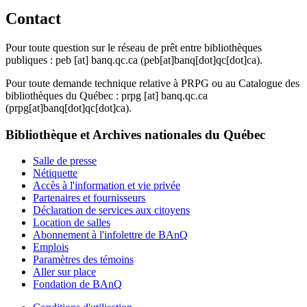
Contact
Pour toute question sur le réseau de prêt entre bibliothèques
publiques :
peb
[at]
banq.qc.ca
(peb[at]banq[dot]qc[dot]ca)
.
Pour toute demande technique relative à PRPG ou au Catalogue des
bibliothèques du Québec :
prpg
[at]
banq.qc.ca
(prpg[at]banq[dot]qc[dot]ca)
.
Bibliothèque et Archives nationales du Québec
Salle de presse
Nétiquette
Accès à l'information et vie privée
Partenaires et fournisseurs
Déclaration de services aux citoyens
Location de salles
Abonnement à l'infolettre de BAnQ
Emplois
Paramètres des témoins
Aller sur place
Fondation de BAnQ