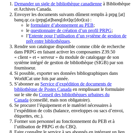
Demander un sigle de bibliothèque canadienne
à Bibliothèque
et Archives Canada.
Envoyer les documents suivants dûment remplis à
prpg
[at]
banq.qc.ca
(prpg[at]banq[dot]qc[dot]ca)
:
le
formulaire d’abonnement au PEB
;
le
questionnaire de création d’un profil PRPG
;
l’
Entente pour l’utilisation d’un système de gestion de
prêt entre bibliothèques
.
Rendre son catalogue disponible comme cible de recherche
dans PRPG en faisant activer les composantes Z39.50
« client » et « serveur » du module de catalogage de son
système intégré de gestion de bibliothèque (SIGB) par son
fournisseur
.
Si possible, exporter ses données bibliographiques dans
WorldCat une fois par année.
S’abonner au
Service d’expédition de documents de
bibliothèque de Postes Canada
en remplissant le formulaire
sur le site du
Conseil des bibliothèques urbaines du
Canada
(conseillé, mais non obligatoire).
Se procurer l’équipement et le matériel nécessaires à
l’expédition de colis (balance, enveloppes ou sacs d’envoi,
étiquettes, etc.).
Former son personnel au fonctionnement du PEB et à
l’utilisation de PRPG et du CBQ.
Faire connaître le service à ses abonnés en intégrant un lien