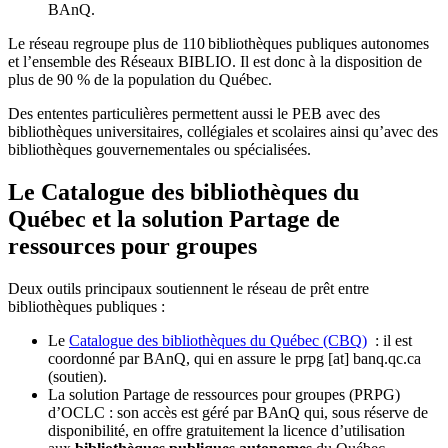
BAnQ.
Le réseau regroupe plus de 110
biblioth
è
ques publiques autonomes
et l
’
ensemble des R
é
seaux BIBLIO. Il est donc
à
la disposition de
plus de 90 % de la population du Qu
é
bec.
Des ententes particulières permettent aussi le PEB avec des
bibliothèques universitaires, collégiales et scolaires ainsi qu’avec des
bibliothèques gouvernementales ou spécialisées.
Le Catalogue des bibliothèques du
Québec et la solution Partage de
ressources pour groupes
Deux outils principaux soutiennent le réseau de prêt entre
bibliothèques publiques :
Le
Catalogue des bibliothèques du Québec (CBQ)
: il est
coordonné par BAnQ, qui en assure le
prpg
[at]
banq.qc.ca
(soutien)
.
La solution Partage de ressources pour groupes (PRPG)
d’OCLC : son accès est géré par BAnQ qui, sous réserve de
disponibilité, en offre gratuitement la licence d’utilisation